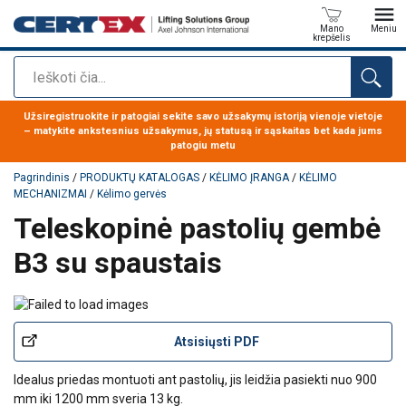
Mano
Meniu
krepšelis
Paieška
Produktas buvo pridėtas prie jūsų užklausos
Užsiregistruokite ir patogiai sekite savo užsakymų istoriją vienoje vietoje
– matykite ankstesnius užsakymus, jų statusą ir sąskaitas bet kada jums
patogiu metu
Pagrindinis
/
PRODUKTŲ KATALOGAS
/
KĖLIMO ĮRANGA
/
KĖLIMO
MECHANIZMAI
/
Kėlimo gervės
Teleskopinė pastolių gembė
B3 su spaustais
Atsisiųsti PDF
Idealus priedas montuoti ant pastolių, jis leidžia pasiekti nuo 900
mm iki 1200 mm sveria 13 kg.