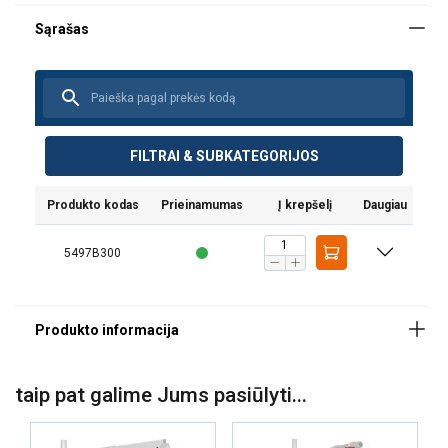
DM200IV
DM200APV
FILTRAI & SUBKATEGORIJOS
Produkto kodas
Prieinamumas
Į krepšelį
Daugiau
5497B300
taip pat galime Jums pasiūlyti...