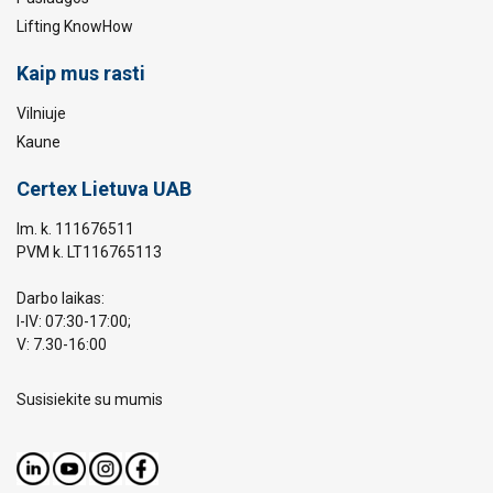
Lifting KnowHow
Kaip mus rasti
Vilniuje
Kaune
Certex Lietuva UAB
Im. k. 111676511
PVM k. LT116765113
Darbo laikas:
I-IV: 07:30-17:00;
V: 7.30-16:00
Susisiekite su mumis