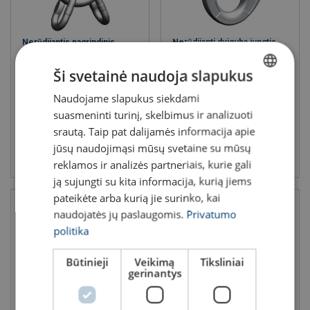
Nerūdijantis pagrindinis
Nerūdijanti dviguba jungtis
žiedas G60 VWI
G60
RDA: 0.84 - 13.2 t
RDA: 0.63 - 6.30 t
Ši svetainė naudoja slapukus
Klasė: 6
Klasė: 6
Naudojame slapukus siekdami
LITHUANIAN
suasmeninti turinį, skelbimus ir analizuoti
Kaina nuo
21,60 €
Kaina nuo
119,60 €
ENGLISH TRANSLATION
srautą. Taip pat dalijamės informacija apie
jūsų naudojimąsi mūsų svetaine su mūsų
Peržiūrėti produktą
Peržiūrėti produktą
reklamos ir analizės partneriais, kurie gali
ją sujungti su kita informacija, kurią jiems
pateikėte arba kurią jie surinko, kai
naudojatės jų paslaugomis.
Privatumo
politika
Būtinieji
Veikimą
Tiksliniai
gerinantys