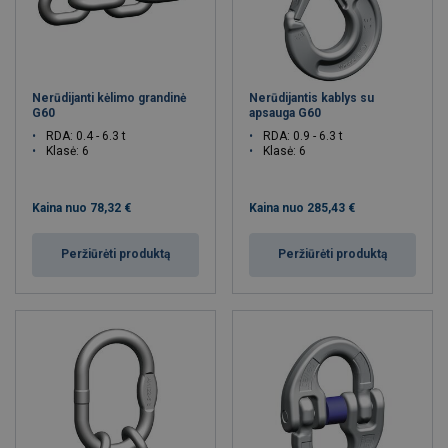
Nerūdijanti kėlimo grandinė
Nerūdijantis kablys su
G60
apsauga G60
RDA: 0.4 - 6.3 t
RDA: 0.9 - 6.3 t
Klasė: 6
Klasė: 6
Kaina nuo
78,32 €
Kaina nuo
285,43 €
Peržiūrėti produktą
Peržiūrėti produktą