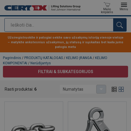
Mano
Meniu
krepšelis
Paieška
Produktas buvo pridėtas prie jūsų užklausos
Užsiregistruokite ir patogiai sekite savo užsakymų istoriją vienoje vietoje
– matykite ankstesnius užsakymus, jų statusą ir sąskaitas bet kada jums
patogiu metu
Pagrindinis
/
PRODUKTŲ KATALOGAS
/
KĖLIMO ĮRANGA
/
KĖLIMO
KOMPONENTAI
/
Nerūdijantys
FILTRAI & SUBKATEGORIJOS
Nerūdijantys
Rasti produktai:
6
Numatytas
6 klasės nerūdijančio plieno kėlimo komponentai