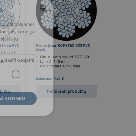
aip pat dalijamės
LITHUANIAN
eriais, kurie gali
ENGLISH TRANSLATION
dojatės jų
 S14 su PVC
Plieno lynas ROPETEX S33 PVC
Black
19.6 - 54.3
Min. trūkimo riba kN: 5.77 - 23.1
eklasifikuojami
tas
Lyno Ø: 4 - 8 mm
Padengimas: Cinkuotas
Kaina nuo
0,41 €
duktą
Peržiūrėti produktą
AŠ SUTINKU