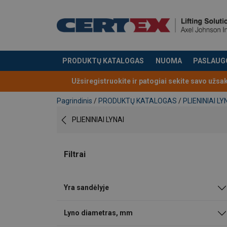
PRODUKTŲ KATALOGAS
NUOMA
PASLAUG
Produktas buvo pridėtas prie jūsų užklausos
Užsiregistruokite ir patogiai sekite savo užsa
Pagrindinis
/
PRODUKTŲ KATALOGAS
/
PLIENINIAI LY
PLIENINIAI LYNAI
Filtrai
Yra sandėlyje
Lyno diametras, mm