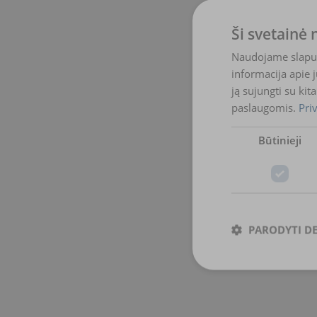
Ši svetainė
Naudojame slapuku
informacija apie 
ją sujungti su kit
paslaugomis.
Pri
Būtinieji
PARODYTI D