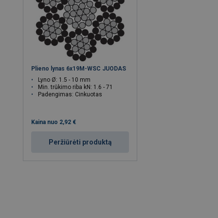
Plieno lynas 6x19M-WSC JUODAS
Lyno Ø: 1.5 - 10 mm
Min. trūkimo riba kN: 1.6 - 71
Padengimas: Cinkuotas
Kaina nuo
2,92 €
Peržiūrėti produktą