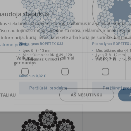
 naudoja slapukus
s siekdami suasmeninti turinį, skelbimus ir analizuoti srautą. T
jūsų naudojimąsi mūsų svetaine su mūsų reklamos ir analizės partn
a informacija, kurią jiems pateikėte arba kurią jie surinko, kai nau
vatumo politika
Plieno lynas ROPETEX S33
Plieno lynas ROPETEX
Lyno Ø: 3 - 13 mm
Min. trūkimo riba kN: 
Min. trūkimo riba kN: 6.39 - 120
Lyno Ø: 8 - 12 mm
Veikimą
Tiksliniai
Funkciniai
N
Padengimas: Cinkuotas
Padengimas: Cinkuo
gerinantys
Kaina nuo
0,32 €
Peržiūrėti produktą
Peržiūrėti pro
ETALIAU
AŠ NESUTINKU