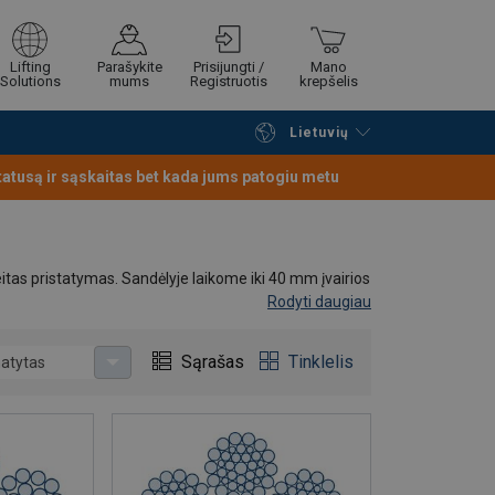
Lifting
Parašykite
Prisijungti /
Mano
Solutions
mums
Registruotis
krepšelis
Lietuvių
Tęsti naršymą
Tęsti pirkimą
statusą ir sąskaitas bet kada jums patogiu metu
eitas pristatymas. Sandėlyje laikome iki 40 mm įvairios
Rodyti daugiau
Sąrašas
Tinklelis
atytas