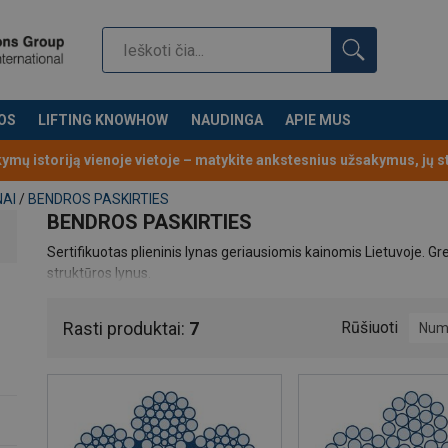
OS
LIFTING KNOWHOW
NAUDINGA
APIE MUS
kymų istoriją vienoje vietoje – matykite ankstesnius užsakymus, jų 
NAI
/
BENDROS PASKIRTIES
BENDROS PASKIRTIES
Sertifikuotas plieninis lynas geriausiomis kainomis Lietuvoje. Gr
struktūros lynus.
Rasti produktai:
7
Rūšiuoti
Num