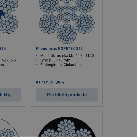
 S14
Plieno lynas ROPETEX S65
Min. trūkimo riba kN: 44.7 - 1120
5.42 - 86.6
Lyno Ø: 8 - 40 mm
tas
Padengimas: Cinkuotas
Kaina nuo
1,86 €
duktą
Peržiūrėti produktą