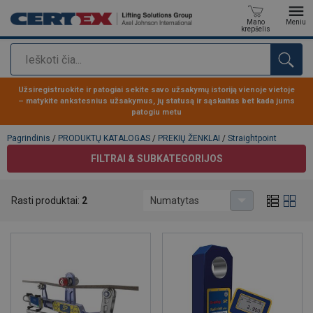
Mano
Meniu
krepšelis
Paieška
Produktas buvo pridėtas prie jūsų užklausos
Užsiregistruokite ir patogiai sekite savo užsakymų istoriją vienoje vietoje
– matykite ankstesnius užsakymus, jų statusą ir sąskaitas bet kada jums
patogiu metu
Pagrindinis
/
PRODUKTŲ KATALOGAS
/
PREKIŲ ŽENKLAI
/
Straightpoint
FILTRAI & SUBKATEGORIJOS
Rasti produktai:
2
Numatytas
Straightpoint