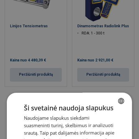
Linijos Tensiometras
Dinamometras Radiolink Plus
RDA: 1 - 300 t
Kaina nuo
4 480,39 €
Kaina nuo
2 921,00 €
Peržiūrėti produktą
Peržiūrėti produktą
Ši svetainė naudoja slapukus
Naudojame slapukus siekdami
LITHUANIAN
suasmeninti turinį, skelbimus ir analizuoti
ENGLISH TRANSLATION
srautą. Taip pat dalijamės informacija apie