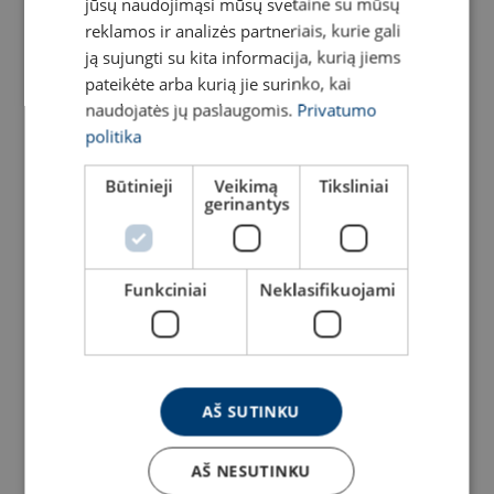
jūsų naudojimąsi mūsų svetaine su mūsų
reklamos ir analizės partneriais, kurie gali
ją sujungti su kita informacija, kurią jiems
pateikėte arba kurią jie surinko, kai
naudojatės jų paslaugomis.
Privatumo
politika
Būtinieji
Veikimą
Tiksliniai
gerinantys
Funkciniai
Neklasifikuojami
AŠ SUTINKU
AŠ NESUTINKU