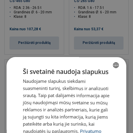
CS-465 G80
CS-265 G80
RDA: 2.36 - 26.5 t
RDA: 1.6 - 17.5 t
Grandinės Ø: 6 - 20 mm
Grandinės Ø: 6 - 20 mm
Klasė: 8
Klasė: 8
Kaina nuo
107,28 €
Kaina nuo
53,37 €
Peržiūrėti produktą
Peržiūrėti produktą
Ši svetainė naudoja slapukus
Naudojame slapukus siekdami
LITHUANIAN
suasmeninti turinį, skelbimus ir analizuoti
ENGLISH TRANSLATION
srautą. Taip pat dalijamės informacija apie
jūsų naudojimąsi mūsų svetaine su mūsų
reklamos ir analizės partneriais, kurie gali
ją sujungti su kita informacija, kurią jiems
CERTEX grandininiai stropai
Stropas ritėms kelti
CS-165 G80
pateikėte arba kurią jie surinko, kai
RDA: 1.5 - 3 t
RDA: 1.12 - 12.5 t
naudojatės jų paslaugomis.
Privatumo