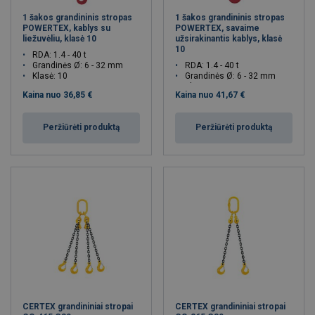
1 šakos grandininis stropas
1 šakos grandininis stropas
POWERTEX, kablys su
POWERTEX, savaime
liežuvėliu, klasė 10
užsirakinantis kablys, klasė
10
RDA: 1.4 - 40 t
Grandinės Ø: 6 - 32 mm
RDA: 1.4 - 40 t
Klasė: 10
Grandinės Ø: 6 - 32 mm
Klasė: 10
Kaina nuo
36,85 €
Kaina nuo
41,67 €
Peržiūrėti produktą
Peržiūrėti produktą
CERTEX grandininiai stropai
CERTEX grandininiai stropai