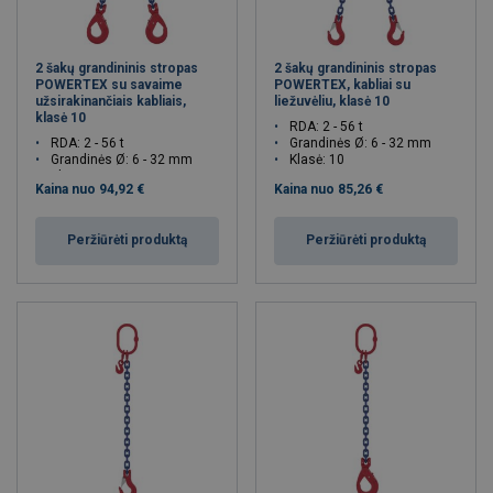
2 šakų grandininis stropas
2 šakų grandininis stropas
POWERTEX su savaime
POWERTEX, kabliai su
užsirakinančiais kabliais,
liežuvėliu, klasė 10
klasė 10
RDA: 2 - 56 t
RDA: 2 - 56 t
Grandinės Ø: 6 - 32 mm
Grandinės Ø: 6 - 32 mm
Klasė: 10
Klasė: 10
Kaina nuo
94,92 €
Kaina nuo
85,26 €
Peržiūrėti produktą
Peržiūrėti produktą