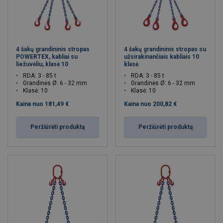
Prisijungti/Registruotis
4 šakų grandininis stropas
4 šakų grandininis stropas su
POWERTEX, kabliai su
užsirakinančiais kabliais 10
liežuvėliu, klasė 10
klasė
RDA: 3 - 85 t
RDA: 3 - 85 t
Grandinės Ø: 6 - 32 mm
Grandinės Ø: 6 - 32 mm
Klasė: 10
Klasė: 10
Kaina nuo
181,49 €
Kaina nuo
200,82 €
Peržiūrėti produktą
Peržiūrėti produktą