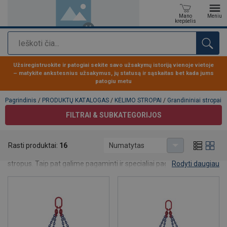
Mano
Meniu
krepšelis
Paieška
Produktas buvo pridėtas prie jūsų užklausos
Užsiregistruokite ir patogiai sekite savo užsakymų istoriją vienoje vietoje
– matykite ankstesnius užsakymus, jų statusą ir sąskaitas bet kada jums
patogiu metu
Pagrindinis
/
PRODUKTŲ KATALOGAS
/
KĖLIMO STROPAI
/
Grandininiai stropai
FILTRAI & SUBKATEGORIJOS
Grandininiai stropai
Rasti produktai:
16
Numatytas
Šiame skyriuje surasite dažniausiai naudojamus grandinius
stropus. Taip pat galime pagaminti ir specialiai pagal Jūsų poreiki
Rodyti daugiau
pritaikytą gaminį. Nedvejokite ir susisiekite su mumis!
Pageidaujate matyti prekių kainas ir atsargų balansą?
Registruokitės mūsų tinklapyje paskyrai gauti! Susikurdami
paskyrą užsakymus galėsite pateikti greičiau, žinoti užsakymų
būseną bei sekti visų savo užsakymų istoriją.