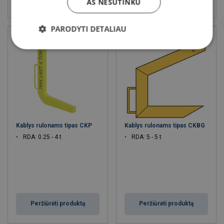
AŠ NESUTINKU
PARODYTI DETALIAU
Kablys rulonams tipas CKP
Kablys rulonams tipas CKBG
RDA: 0.25 - 4 t
RDA: 5 - 5 t
Peržiūrėti produktą
Peržiūrėti produktą