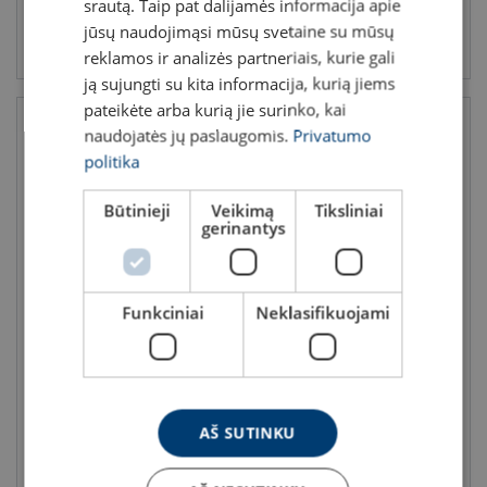
srautą. Taip pat dalijamės informacija apie
jūsų naudojimąsi mūsų svetaine su mūsų
Peržiūrėti produktą
Peržiūrėti produktą
reklamos ir analizės partneriais, kurie gali
ją sujungti su kita informacija, kurią jiems
pateikėte arba kurią jie surinko, kai
naudojatės jų paslaugomis.
Privatumo
politika
Būtinieji
Veikimą
Tiksliniai
gerinantys
Funkciniai
Neklasifikuojami
Guminė kėlimo pagalvė
Vamzdžių sandarinimo ir
bandymų pagalvė
RDA: 1 - 67.7 t
AŠ SUTINKU
Peržiūrėti produktą
Peržiūrėti produktą