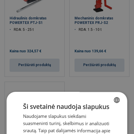
Hidraulinis domkratas
Mechaninis domkratas
POWERTEX PTJ-S1
POWERTEX PRJ-S2
RDA: 5 - 25 t
RDA: 1.5 - 10 t
Kaina nuo
324,57 €
Kaina nuo
139,66 €
Peržiūrėti produktą
Peržiūrėti produktą
Ši svetainė naudoja slapukus
Naudojame slapukus siekdami
LITHUANIAN
suasmeninti turinį, skelbimus ir analizuoti
ENGLISH TRANSLATION
srautą. Taip pat dalijamės informacija apie