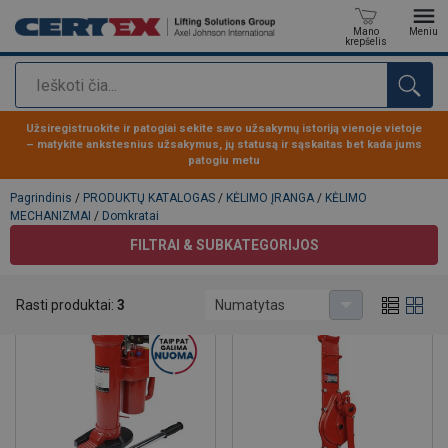
Mano
Meniu
krepšelis
Paieška
Produktas buvo pridėtas prie jūsų užklausos
Užsiregistruokite ir patogiai sekite savo užsakymų istoriją vienoje vietoje
– matykite ankstesnius užsakymus, jų statusą ir sąskaitas bet kada jums
patogiu metu
Pagrindinis
/
PRODUKTŲ KATALOGAS
/
KĖLIMO ĮRANGA
/
KĖLIMO
MECHANIZMAI
/
Domkratai
FILTRAI & SUBKATEGORIJOS
Domkratai
Rasti produktai:
3
Numatytas