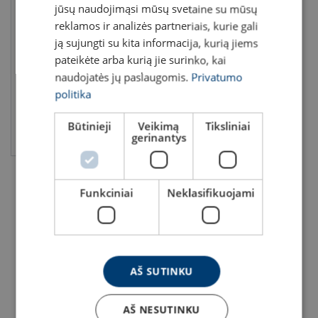
jūsų naudojimąsi mūsų svetaine su mūsų
Hidraulinė rankinė pompa PA
reklamos ir analizės partneriais, kurie gali
H 2
ją sujungti su kita informacija, kurią jiems
pateikėte arba kurią jie surinko, kai
naudojatės jų paslaugomis.
Privatumo
politika
Būtinieji
Veikimą
Tiksliniai
Peržiūrėti produktą
gerinantys
Funkciniai
Neklasifikuojami
AŠ SUTINKU
AŠ NESUTINKU