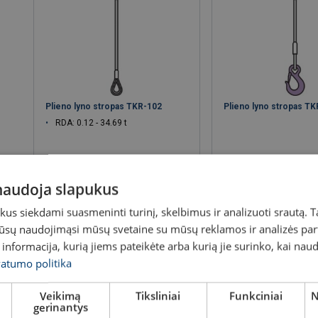
Plieno lyno stropas TKR-102
Plieno lyno stropas T
RDA: 0.12 - 34.69 t
 naudoja slapukus
s siekdami suasmeninti turinį, skelbimus ir analizuoti srautą. T
Peržiūrėti produktą
Peržiūrėti pro
jūsų naudojimąsi mūsų svetaine su mūsų reklamos ir analizės partn
a informacija, kurią jiems pateikėte arba kurią jie surinko, kai nau
vatumo politika
Veikimą
Tiksliniai
Funkciniai
N
gerinantys