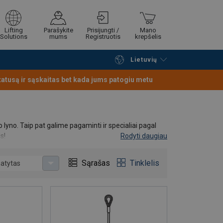
Lifting
Parašykite
Prisijungti /
Mano
Solutions
mums
Registruotis
krepšelis
Lietuvių
Tęsti naršymą
Tęsti pirkimą
statusą ir sąskaitas bet kada jums patogiu metu
lyno. Taip pat galime pagaminti ir specialiai pagal
s!
Rodyti daugiau
Sąrašas
Tinklelis
atytas