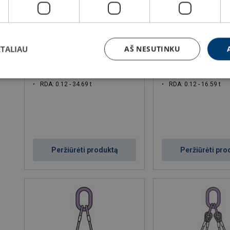
ETALIAU
AŠ NESUTINKU
Plieno lyno stropas TKR-175
Plieno lyno stropas T
RDA: 0.12 - 34.69 t
RDA: 0.12 - 16.59 t
Peržiūrėti produktą
Peržiūrėti pro