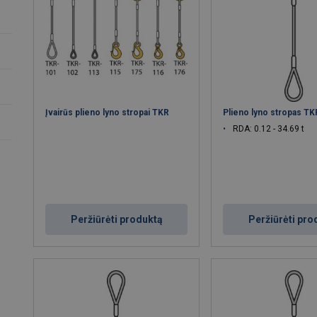
Įvairūs plieno lyno stropai TKR
Plieno lyno stropas T
RDA: 0.12 - 34.69 t
Peržiūrėti produktą
Peržiūrėti pro