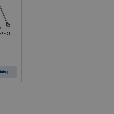
TKR-473
duktą