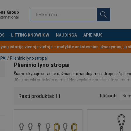
OS
LIFTING KNOWHOW
NAUDINGA
APIE MUS
kymų istoriją vienoje vietoje – matykite ankstesnius užsakymus, jų 
PAI
/
Plieninio lyno stropai
Plieninio lyno stropai
Šiame skyriuje surasite dažniausiai naudojamus stropus iš plieno 
Jūsų poreiki pritaikytą gaminį. Nedvejokite ir susisiekite su mumi
Rasti produktai:
11
Rūšiuoti
Num