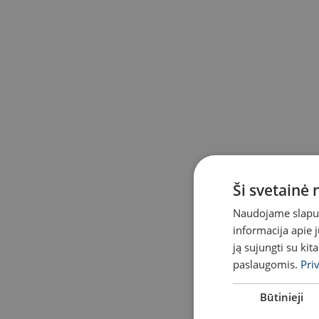
Ši svetainė
Naudojame slapuku
informacija apie 
ją sujungti su kit
paslaugomis.
Pri
Būtinieji