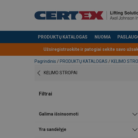
PRODUKTŲ KATALOGAS
NUOMA
PASLAUG
Produktas buvo pridėtas prie jūsų užklausos
Užsiregistruokite ir patogiai sekite savo užsa
Pagrindinis
/
PRODUKTŲ KATALOGAS
/
KĖLIMO STRO
KĖLIMO STROPAI
Filtrai
Galima išsinuomoti
Yra sandėlyje