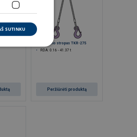
AŠ SUTINKU
KR-176
Plieno lyno stropas TKR-275
RDA: 0.16 - 41.37 t
duktą
Peržiūrėti produktą