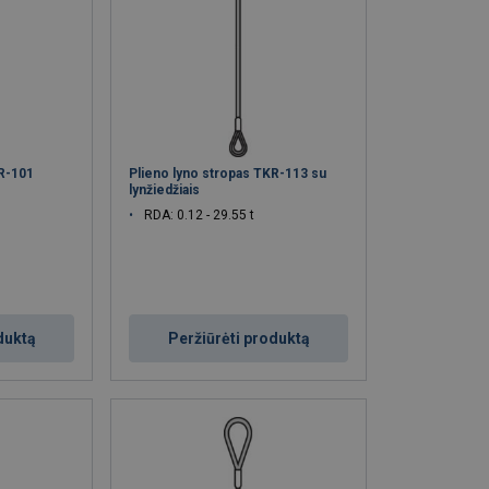
KR-101
Plieno lyno stropas TKR-113 su
lynžiedžiais
RDA: 0.12 - 29.55 t
duktą
Peržiūrėti produktą