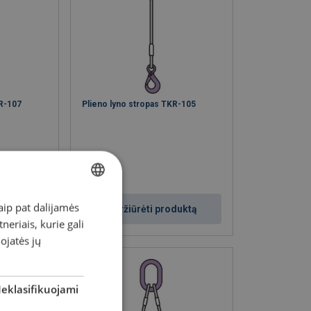
KR-107
Plieno lyno stropas TKR-105
aip pat dalijamės
LITHUANIAN
duktą
Peržiūrėti produktą
eriais, kurie gali
ENGLISH TRANSLATION
dojatės jų
eklasifikuojami