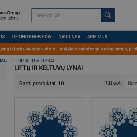
OS
LIFTING KNOWHOW
NAUDINGA
APIE MUS
kymų istoriją vienoje vietoje – matykite ankstesnius užsakymus, jų 
NAI
/
LIFTŲ IR KELTUVŲ LYNAI
LIFTŲ IR KELTUVŲ LYNAI
Rasti produktai:
10
Rūšiuoti
Num