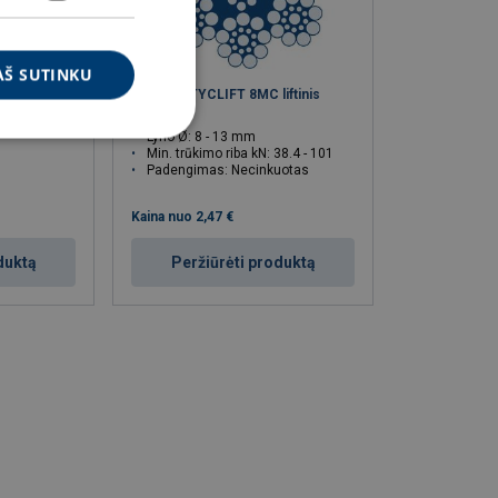
AŠ SUTINKU
Ropetex TYCLIFT 8MC liftinis
lynas
Lyno Ø: 8 - 13 mm
Min. trūkimo riba kN: 38.4 - 101
Padengimas: Necinkuotas
Kaina nuo
2,47 €
duktą
Peržiūrėti produktą