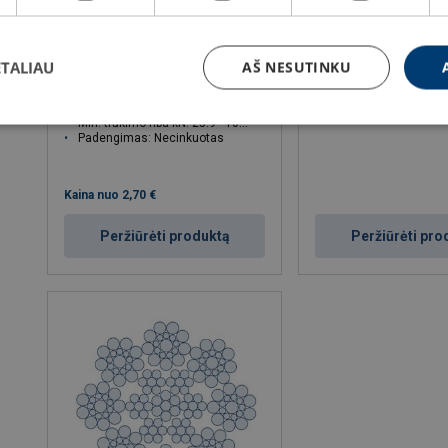
ETALIAU
AŠ NESUTINKU
PAWO F3
Kiti liftiniai lynai
Lyno Ø: 6.5 - 13 mm
Min. trūkimo riba kN: 25.9 - 103.1
Padengimas: Necinkuotas
Kaina nuo
2,70 €
Peržiūrėti produktą
Peržiūrėti pro