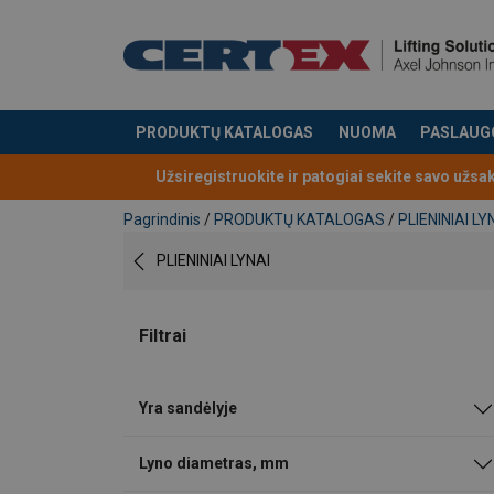
PRODUKTŲ KATALOGAS
NUOMA
PASLAUG
Produktas buvo pridėtas prie jūsų užklausos
Užsiregistruokite ir patogiai sekite savo užsa
Pagrindinis
/
PRODUKTŲ KATALOGAS
/
PLIENINIAI LY
PLIENINIAI LYNAI
Filtrai
Yra sandėlyje
Lyno diametras, mm