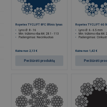
Ropetex TYCLIFT 8FC liftinis lynas
Ropetex TYCLIFT 6G lif
Lyno Ø: 8 - 16
Lyno Ø: 6 - 6.5 mm
Min. trūkimo riba kN: 28.1 - 113
Min. trūkimo riba kN: 
Padengimas: Necinkuotas
Padengimas: Cinkuo
Kaina nuo
2,13 €
Kaina nuo
1,42 €
Peržiūrėti produktą
Peržiūrėti pro