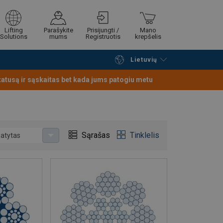
Lifting
Parašykite
Prisijungti /
Mano
Solutions
mums
Registruotis
krepšelis
Lietuvių
Tęsti naršymą
Tęsti pirkimą
statusą ir sąskaitas bet kada jums patogiu metu
Sąrašas
Tinklelis
atytas