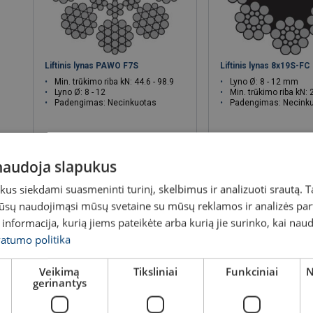
Liftinis lynas PAWO F7S
Liftinis lynas 8x19S-FC
Min. trūkimo riba kN: 44.6 - 98.9
Lyno Ø: 8 - 12 mm
Lyno Ø: 8 - 12
Min. trūkimo riba kN: 
Padengimas: Necinkuotas
Padengimas: Necink
Kaina nuo
3,96 €
Kaina nuo
2,10 €
 naudoja slapukus
Peržiūrėti produktą
Peržiūrėti pro
s siekdami suasmeninti turinį, skelbimus ir analizuoti srautą. T
jūsų naudojimąsi mūsų svetaine su mūsų reklamos ir analizės partn
a informacija, kurią jiems pateikėte arba kurią jie surinko, kai nau
vatumo politika
Veikimą
Tiksliniai
Funkciniai
N
gerinantys