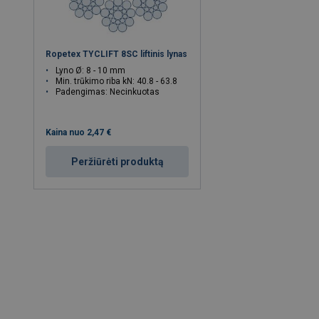
Ropetex TYCLIFT 8SC liftinis lynas
Lyno Ø: 8 - 10 mm
Min. trūkimo riba kN: 40.8 - 63.8
Padengimas: Necinkuotas
Kaina nuo
2,47 €
Peržiūrėti produktą