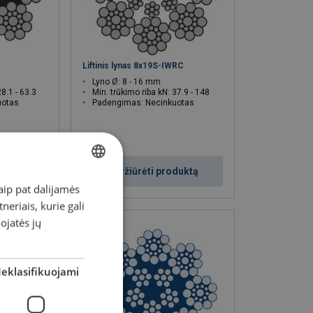
Liftinis lynas 8x19S-IWRC
Lyno Ø: 8 - 16 mm
28.1 - 63.3
Min. trūkimo riba kN: 37.9 - 148
uotas
Padengimas: Necinkuotas
duktą
Peržiūrėti produktą
aip pat dalijamės
LITHUANIAN
eriais, kurie gali
ENGLISH TRANSLATION
dojatės jų
eklasifikuojami