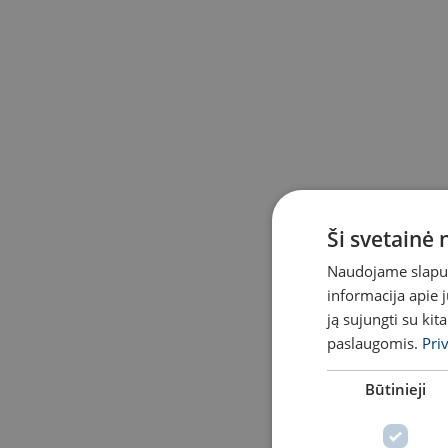
Ši svetainė
Naudojame slapuku
informacija apie 
ją sujungti su kit
paslaugomis.
Pri
Būtinieji