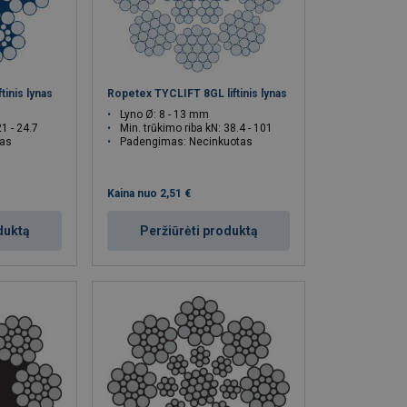
tinis lynas
Ropetex TYCLIFT 8GL liftinis lynas
Lyno Ø: 8 - 13 mm
21 - 24.7
Min. trūkimo riba kN: 38.4 - 101
tas
Padengimas: Necinkuotas
Kaina nuo
2,51 €
duktą
Peržiūrėti produktą