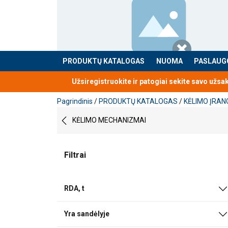
PRODUKTŲ KATALOGAS
NUOMA
PASLAUG
Produktas buvo pridėtas prie jūsų užklausos
Užsiregistruokite ir patogiai sekite savo užsa
Pagrindinis
/
PRODUKTŲ KATALOGAS
/
KĖLIMO ĮRAN
KĖLIMO MECHANIZMAI
Filtrai
RDA, t
Yra sandėlyje