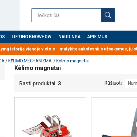
OS
LIFTING KNOWHOW
NAUDINGA
APIE MUS
kymų istoriją vienoje vietoje – matykite ankstesnius užsakymus, jų 
GA
/
KĖLIMO MECHANIZMAI
/
Kėlimo magnetai
Kėlimo magnetai
Rasti produktai:
3
Rūšiuoti
Num