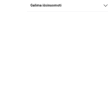
Galima išsinuomoti
Ši svetainė
Naudojame slapuku
informacija apie 
ją sujungti su kit
paslaugomis.
Pri
Būtinieji