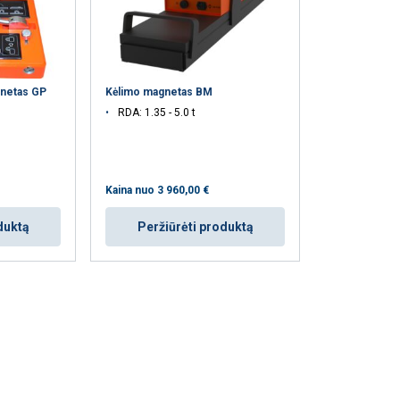
gnetas GP
Kėlimo magnetas BM
RDA: 1.35 - 5.0 t
Kaina nuo
3 960,00 €
duktą
Peržiūrėti produktą
aip pat dalijamės
LITHUANIAN
eriais, kurie gali
ENGLISH TRANSLATION
dojatės jų
eklasifikuojami