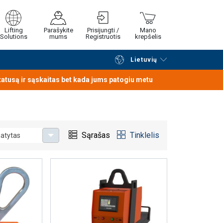
Lifting
Parašykite
Prisijungti /
Mano
Solutions
mums
Registruotis
krepšelis
Lietuvių
Tęsti naršymą
Tęsti pirkimą
statusą ir sąskaitas bet kada jums patogiu metu
Sąrašas
Tinklelis
atytas