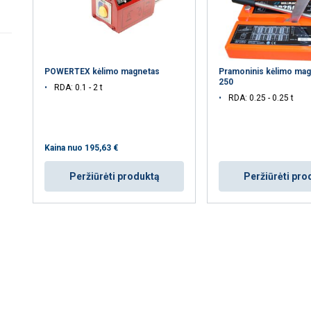
POWERTEX kėlimo magnetas
Pramoninis kėlimo ma
250
RDA: 0.1 - 2 t
RDA: 0.25 - 0.25 t
Kaina nuo
195,63 €
Peržiūrėti produktą
Peržiūrėti pro
 naudoja slapukus
s siekdami suasmeninti turinį, skelbimus ir analizuoti srautą. T
jūsų naudojimąsi mūsų svetaine su mūsų reklamos ir analizės partn
a informacija, kurią jiems pateikėte arba kurią jie surinko, kai nau
vatumo politika
Veikimą
Tiksliniai
Funkciniai
N
gerinantys