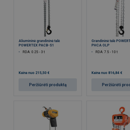
Aliumininė grandininė talė
Grandininė talė POWE
POWERTEX PACB-S1
PHCA OLP
RDA: 0.25 - 3 t
RDA: 7.5 - 10 t
Kaina nuo
215,50 €
Kaina nuo
816,84 €
Peržiūrėti produktą
Peržiūrėti pro