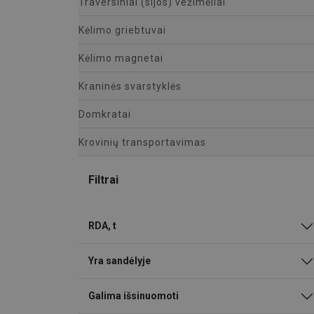
Traversiniai (sijos) vežimėliai
Kėlimo griebtuvai
Kėlimo magnetai
Kraninės svarstyklės
Domkratai
Krovinių transportavimas
Filtrai
RDA, t
Yra sandėlyje
Galima išsinuomoti