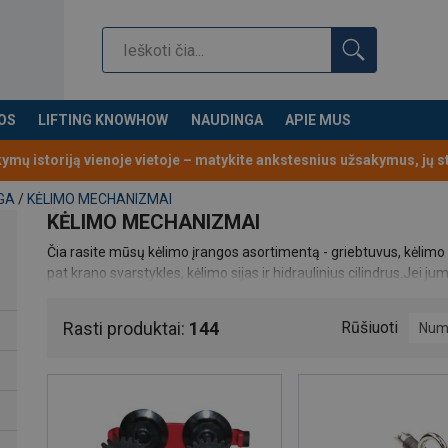
OS
LIFTING KNOWHOW
NAUDINGA
APIE MUS
kymų istoriją vienoje vietoje – matykite ankstesnius užsakymus, jų 
GA
/
KĖLIMO MECHANIZMAI
KĖLIMO MECHANIZMAI
Čia rasite mūsų kėlimo įrangos asortimentą - griebtuvus, kėlim
pat krano svarstykles, kėlimo sijas ir hidraulinius cilindrus.
Jei ju
nedvejodami
susisiekite su mumis.
Junkitės prie mūsų el. parduotuvės
,
galėsite pateikti užsakymus
Rasti produktai:
144
Rūšiuoti
Num
užsakymų istoriją.