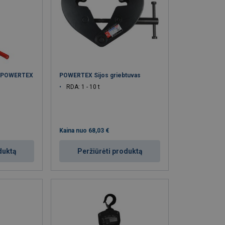
s POWERTEX
POWERTEX Sijos griebtuvas
RDA: 1 - 10 t
Kaina nuo
68,03 €
duktą
Peržiūrėti produktą