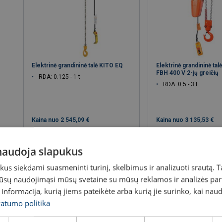
Elektrinė grandininė talė KITO EQ
Elektrinė grandininė tal
FBH 400 V 2-jų greičių
RDA: 0.125 - 1 t
RDA: 0.5 - 3 t
Kaina nuo
2 545,09 €
Kaina nuo
3 135,53 €
Peržiūrėti produktą
Peržiūrėti pro
 naudoja slapukus
s siekdami suasmeninti turinį, skelbimus ir analizuoti srautą. T
jūsų naudojimąsi mūsų svetaine su mūsų reklamos ir analizės partn
a informacija, kurią jiems pateikėte arba kurią jie surinko, kai nau
vatumo politika