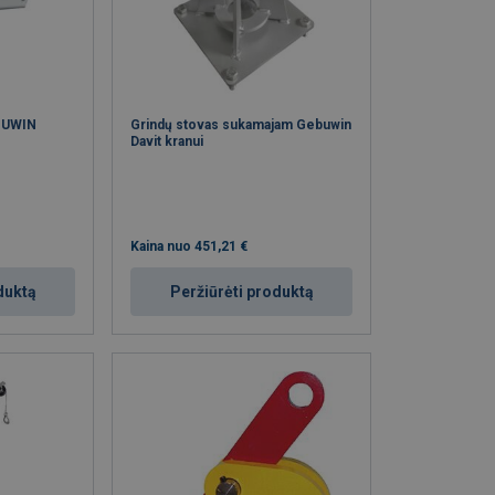
BUWIN
Grindų stovas sukamajam Gebuwin
Davit kranui
Kaina nuo
451,21 €
duktą
Peržiūrėti produktą