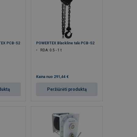
RTEX PCB-S2
POWERTEX Blackline talė PCB-S2
RDA: 0.5 - 1 t
Kaina nuo
291,44 €
duktą
Peržiūrėti produktą