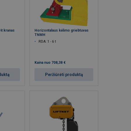
it kranas
Horizontalaus kėlimo griebtuvas
TNMH
RDA: 1 - 6 t
Kaina nuo
708,38 €
duktą
Peržiūrėti produktą