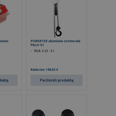
netas
POWERTEX aliumininė svirtinė talė
PALH-S1
RDA: 0.25 - 3 t
Kaina nuo
148,62 €
duktą
Peržiūrėti produktą