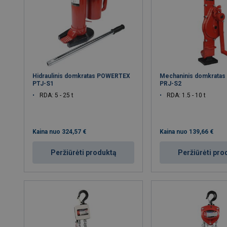
Hidraulinis domkratas POWERTEX
Mechaninis domkrata
PTJ-S1
PRJ-S2
RDA: 5 - 25 t
RDA: 1.5 - 10 t
Kaina nuo
324,57 €
Kaina nuo
139,66 €
Peržiūrėti produktą
Peržiūrėti pro