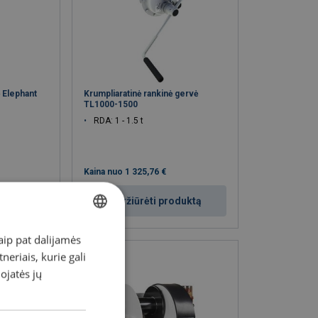
ė Elephant
Krumpliaratinė rankinė gervė
TL1000-1500
RDA: 1 - 1.5 t
Kaina nuo
1 325,76 €
duktą
Peržiūrėti produktą
aip pat dalijamės
LITHUANIAN
eriais, kurie gali
ENGLISH TRANSLATION
dojatės jų