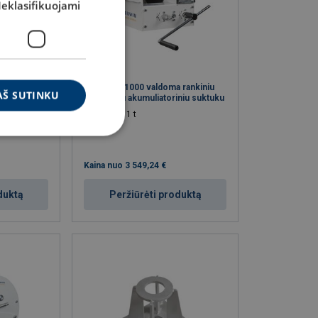
eklasifikuojami
Davit
Gervė DW1000 valdoma rankiniu
AŠ SUTINKU
būdu ar su akumuliatoriniu suktuku
RDA: 1 - 1 t
Kaina nuo
3 549,24 €
duktą
Peržiūrėti produktą