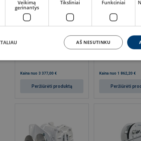
Veikimą
Tiksliniai
Funkciniai
N
gerinantys
Pasukamas Davit kranas SD900
Kilnojamas pasukamas 
ETALIAU
AŠ NESUTINKU
kranas SD125-250-500
RDA: 0.9 - 0.9 t
RDA: 0.125 - 0.5 t
Kaina nuo
3 377,00 €
Kaina nuo
1 862,20 €
Peržiūrėti produktą
Peržiūrėti pro