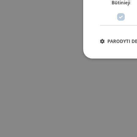
Būtinieji
PARODYTI D