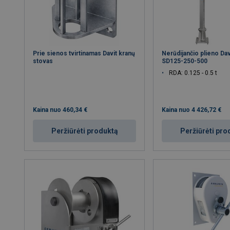
Prie sienos tvirtinamas Davit kranų
Nerūdijančio plieno Dav
stovas
SD125-250-500
RDA: 0.125 - 0.5 t
Kaina nuo
460,34 €
Kaina nuo
4 426,72 €
Peržiūrėti produktą
Peržiūrėti pro