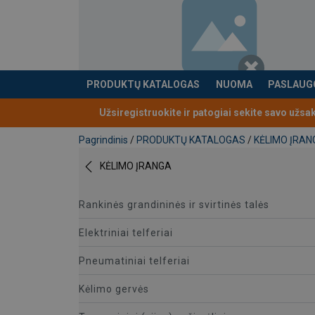
PRODUKTŲ KATALOGAS
NUOMA
PASLAUG
Produktas buvo pridėtas prie jūsų užklausos
Užsiregistruokite ir patogiai sekite savo užsa
Pagrindinis
/
PRODUKTŲ KATALOGAS
/
KĖLIMO ĮRAN
KĖLIMO ĮRANGA
Rankinės grandininės ir svirtinės talės
Elektriniai telferiai
Pneumatiniai telferiai
Kėlimo gervės