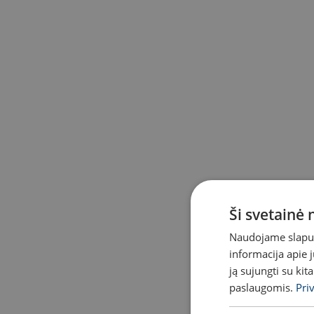
Ši svetainė
Naudojame slapuku
informacija apie 
ją sujungti su kit
paslaugomis.
Pri