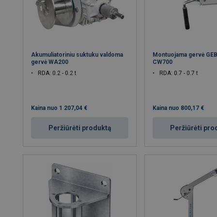
Akumuliatoriniu suktuku valdoma
Montuojama gervė GE
gervė WA200
CW700
RDA: 0.2 - 0.2 t
RDA: 0.7 - 0.7 t
Kaina nuo
1 207,04 €
Kaina nuo
800,17 €
Peržiūrėti produktą
Peržiūrėti pro