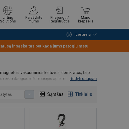
Lifting
Parašykite
Prisijungti /
Mano
Solutions
mums
Registruotis
krepšelis
Lietuvių
Tęsti naršymą
Tęsti pirkimą
statusą ir sąskaitas bet kada jums patogiu metu
o magnetus, vakuuminius keltuvus, domkratus, taip
ms reikia daugiau informacijos apie mūsų gaminius,
Rodyti daugiau
, matysite užsakymų būseną, galėsite sekti visų Jūsų
Sąrašas
Tinklelis
atytas