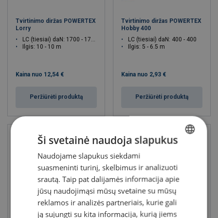
Tvirtinimo diržas POWERTEX
Tvirtinimo diržas POWERTEX
Lorry
Hobby 400
LC (tiesiai) daN: 1700 - 1700
LC (tiesiai) daN: 400 - 400
Ilgis: 10 - 10 m
Ilgis: 5 - 6.5 m
Kaina nuo
12,54 €
Kaina nuo
2,93 €
Peržiūrėti produktą
Peržiūrėti produktą
Ši svetainė naudoja slapukus
Naudojame slapukus siekdami
LITHUANIAN
suasmeninti turinį, skelbimus ir analizuoti
ENGLISH TRANSLATION
srautą. Taip pat dalijamės informacija apie
jūsų naudojimąsi mūsų svetaine su mūsų
reklamos ir analizės partneriais, kurie gali
ją sujungti su kita informacija, kurią jiems