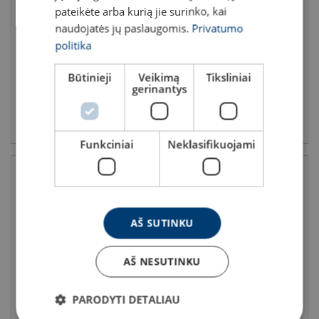
Tvirtinimo diržas POWERTEX
Nerūdijančio plieno
pateikėte arba kurią jie surinko, kai
Handy
tvirtinimas
naudojatės jų paslaugomis.
Privatumo
LC (tiesiai) daN: 1000 - 1000
Ilgis: 6 - 8 m
politika
Būtinieji
Veikimą
Tiksliniai
Kaina nuo
6,51 €
gerinantys
Peržiūrėti produktą
Peržiūrėti produktą
Funkciniai
Neklasifikuojami
AŠ SUTINKU
AŠ NESUTINKU
Vienkartinis tvirtinimas
PARODYTI DETALIAU
Diržų kampinės apsaugos
LC (tiesiai) daN: 2000 - 2000
Ilgis: 400 - 6000