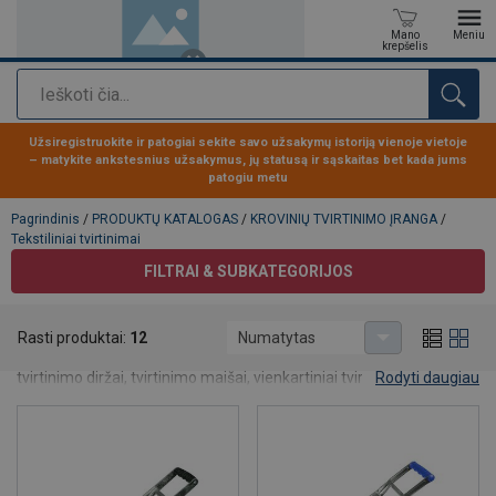
Mano
Meniu
krepšelis
Paieška
Produktas buvo pridėtas prie jūsų užklausos
Užsiregistruokite ir patogiai sekite savo užsakymų istoriją vienoje vietoje
– matykite ankstesnius užsakymus, jų statusą ir sąskaitas bet kada jums
patogiu metu
Pagrindinis
/
PRODUKTŲ KATALOGAS
/
KROVINIŲ TVIRTINIMO ĮRANGA
/
Tekstiliniai tvirtinimai
FILTRAI & SUBKATEGORIJOS
Tekstiliniai tvirtinimai
Rasti produktai:
12
Numatytas
Įvairios paskirties tekstiliniai tvirtinimai: krovinių ir automobilių
tvirtinimo diržai, tvirtinimo maišai, vienkartiniai tvirtinimo diržai bei
Rodyti daugiau
apsaugos.