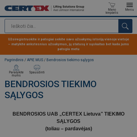
Mano
Meniu
krepšelis
Paieška
Produktas buvo pridėtas prie jūsų užklausos
Užsiregistruokite ir patogiai sekite savo užsakymų istoriją vienoje vietoje
– matykite ankstesnius užsakymus, jų statusą ir sąskaitas bet kada jums
patogiu metu
Pagrindinis
/
APIE MUS
/
Bendrosios tiekimo sąlygos
Parašykite
Spausdinti
mums
BENDROSIOS TIEKIMO
SĄLYGOS
BENDROSIOS UAB „CERTEX Lietuva” TIEKIMO
SĄLYGOS
(toliau – pardavėjas)