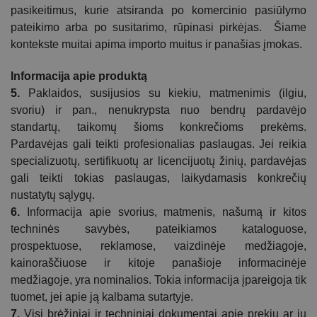
pasikeitimus, kurie atsiranda po komercinio pasiūlymo
pateikimo arba po
susitarimo
, rūpinasi pirkėjas. Šiame
kontekste muitai apima importo muitus ir panašias įmokas.
Informacija apie produktą
5.
Paklaidos, susijusios su kiekiu, matmenimis (ilgiu,
svoriu) ir pan., nenukrypsta nuo bendrų pardavėjo
standartų, taikomų šioms konkrečioms prekėms.
Pardavėjas gali teikti profesionalias paslaugas. Jei reikia
specializuotų, sertifikuotų ar licencijuotų žinių, pardavėjas
gali teikti tokias paslaugas, laikydamasis konkrečių
nustatytų sąlygų.
6.
Informacija apie svorius, matmenis, našumą ir kitos
techninės savybės, pateikiamos kataloguose,
prospektuose, reklamose, vaizdinėje medžiagoje,
kainoraščiuose ir kitoje panašioje informacinėje
medžiagoje, yra nominalios. Tokia informacija įpareigoja tik
tuomet, jei apie ją kalbama sutartyje.
7.
Visi brėžiniai ir techniniai dokumentai apie prekių ar jų