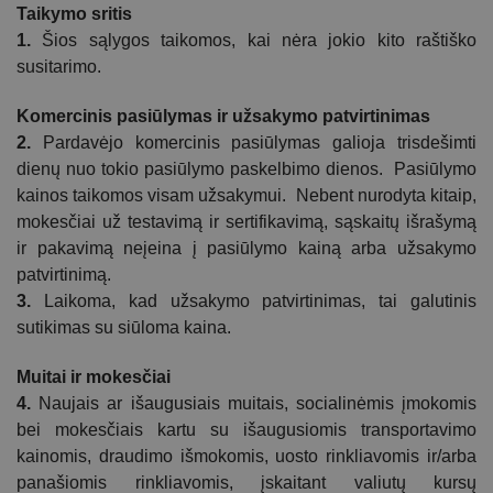
Taikymo sritis
1.
Šios sąlygos taikomos, kai nėra jokio kito raštiško
susitarimo.
Komercinis pasiūlymas ir užsakymo patvirtinimas
2.
Pardavėjo komercinis pasiūlymas galioja trisdešimti
dienų nuo tokio pasiūlymo paskelbimo dienos. Pasiūlymo
kainos taikomos visam užsakymui. Nebent nurodyta kitaip,
mokesčiai už testavimą ir sertifikavimą, sąskaitų išrašymą
ir pakavimą neįeina į pasiūlymo kainą arba užsakymo
patvirtinimą.
3.
Laikoma, kad užsakymo patvirtinimas, tai galutinis
sutikimas su siūloma kaina.
Muitai ir mokesčiai
4.
Naujais ar išaugusiais muitais, socialinėmis įmokomis
bei mokesčiais kartu su išaugusiomis transportavimo
kainomis, draudimo išmokomis, uosto rinkliavomis ir/arba
panašiomis rinkliavomis, įskaitant valiutų
kursų