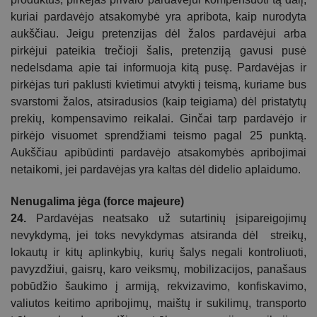
kuriai pardavėjo atsakomybė yra apribota, kaip nurodyta
aukščiau. Jeigu
pretenzijas
dėl žalos pardavėjui arba
pirkėjui pateikia trečioji šalis,
pretenziją
gavusi pusė
nedelsdama apie tai informuoja kitą pusę. Pardavėjas ir
pirkėjas turi paklusti
kvietimui
atvykti į teismą, kuriame bus
svarstomi žalos, atsiradusios (kaip teigiama) dėl pristatytų
prekių, kompensavimo reikalai. Ginčai tarp pardavėjo ir
pirkėjo visuomet sprendžiami teismo pagal 25 punktą.
Aukščiau apibūdinti pardavėjo atsakomybės apribojimai
netaikomi, jei pardavėjas yra kaltas dėl didelio aplaidumo.
Nenugalima jėga (force majeure)
24.
Pardavėjas neatsako už sutartinių įsipareigojimų
nevykdymą, jei toks nevykdymas atsiranda dėl streikų,
lokautų ir kitų aplinkybių, kurių šalys negali kontroliuoti,
pavyzdžiui, gaisrų, karo veiksmų, mobilizacijos, panašaus
pobūdžio šaukimo į armiją, rekvizavimo, konfiskavimo,
valiutos keitimo apribojimų, maištų ir sukilimų, transporto