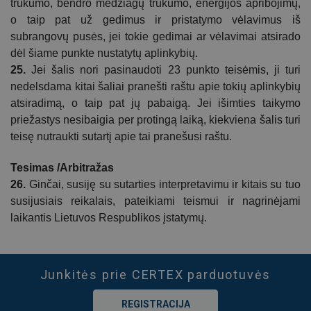
trūkumo, bendro medžiagų trūkumo, energijos apribojimų,
o taip pat už gedimus ir pristatymo vėlavimus iš
subrangovų pusės, jei tokie gedimai ar vėlavimai atsirado
dėl šiame punkte nustatytų aplinkybių.
25.
Jei šalis nori pasinaudoti 23 punkto teisėmis, ji turi
nedelsdama kitai šaliai pranešti
raštu
apie tokių aplinkybių
atsiradimą, o taip pat jų pabaigą. Jei išimties taikymo
priežastys nesibaigia per protingą laiką, kiekviena šalis turi
teisę nutraukti
sutartį
apie tai pranešusi raštu.
Tesimas /Arbitražas
26.
Ginčai, susiję su
sutarties
interpretavimu ir kitais su tuo
susijusiais reikalais, pateikiami teismui ir nagrinėjami
laikantis Lietuvos Respublikos įstatymų.
Junkitės prie CERTEX parduotuvės
REGISTRACIJA