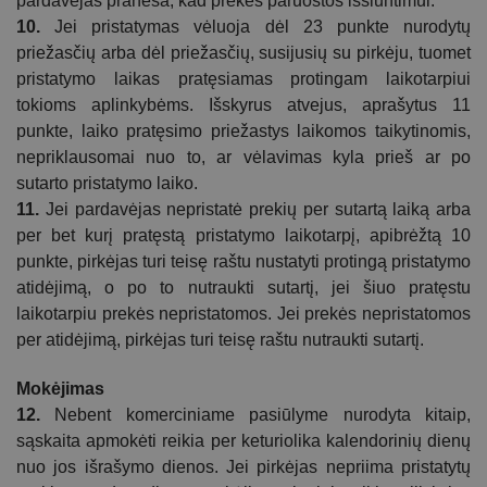
pardavėjas praneša, kad prekės paruoštos išsiuntimui.
10.
Jei pristatymas vėluoja dėl 23 punkte nurodytų
priežasčių arba dėl priežasčių, susijusių su pirkėju, tuomet
pristatymo laikas pratęsiamas protingam laikotarpiui
tokioms aplinkybėms. Išskyrus atvejus, aprašytus 11
punkte, laiko pratęsimo priežastys laikomos taikytinomis,
nepriklausomai nuo to, ar vėlavimas kyla prieš ar po
sutarto pristatymo laiko.
11.
Jei pardavėjas nepristatė prekių per sutartą laiką arba
per bet kurį pratęstą pristatymo laikotarpį, apibrėžtą 10
punkte, pirkėjas turi teisę
raštu
nustatyti protingą pristatymo
atidėjimą, o po to nutraukti
sutartį
, jei šiuo pratęstu
laikotarpiu prekės nepristatomos. Jei prekės nepristatomos
per atidėjimą, pirkėjas turi teisę
raštu
nutraukti sutartį.
Mokėjimas
12.
Nebent komerciniame pasiūlyme nurodyta kitaip,
sąskaita apmokėti reikia per keturiolika kalendorinių dienų
nuo jos išrašymo dienos. Jei pirkėjas nepriima pristatytų