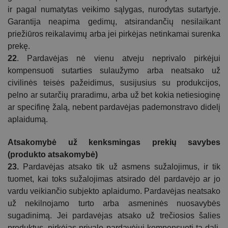
ir pagal numatytas veikimo sąlygas, nurodytas sutartyje.
Garantija neapima gedimų, atsirandančių nesilaikant
priežiūros reikalavimų arba jei pirkėjas netinkamai surenka
prekę.
22
. Pardavėjas nė vienu atveju neprivalo pirkėjui
kompensuoti
sutarties
sulaužymo arba neatsako už
civilinės teisės pažeidimus, susijusius su produkcijos,
pelno ar
sutarčių
praradimu, arba už bet kokia netiesioginę
ar specifinę žalą, nebent pardavėjas pademonstravo didelį
aplaidumą.
Atsakomybė už kenksmingas prekių savybes
(produkto atsakomybė)
23.
Pardavėjas atsako tik už asmens sužalojimus, ir tik
tuomet, kai toks sužalojimas atsirado dėl pardavėjo ar jo
vardu veikiančio subjekto aplaidumo. Pardavėjas neatsako
už nekilnojamo turto arba asmeninės nuosavybės
sugadinimą. Jei pardavėjas atsako už trečiosios šalies
produktus, pirkėjas privalo pardavėjui kompensuoti tą dalį,