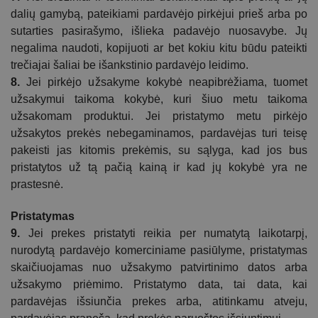
dalių gamybą, pateikiami pardavėjo pirkėjui prieš arba po
sutarties
pasirašymo, išlieka padavėjo nuosavybe. Jų
negalima naudoti, kopijuoti ar bet kokiu kitu būdu pateikti
trečiajai šaliai be išankstinio pardavėjo leidimo.
8.
Jei pirkėjo užsakyme kokybė neapibrėžiama, tuomet
užsakymui taikoma kokybė, kuri šiuo metu taikoma
užsakomam produktui. Jei pristatymo metu pirkėjo
užsakytos prekės nebegaminamos, pardavėjas turi teisę
pakeisti jas kitomis prekėmis, su sąlyga, kad jos bus
pristatytos už tą pačią kainą ir kad jų kokybė yra ne
prastesnė.
Pristatymas
9.
Jei prekes pristatyti reikia per numatytą laikotarpį,
nurodytą pardavėjo komerciniame pasiūlyme, pristatymas
skaičiuojamas nuo užsakymo patvirtinimo datos arba
užsakymo priėmimo. Pristatymo data, tai data, kai
pardavėjas išsiunčia prekes arba, atitinkamu atveju,