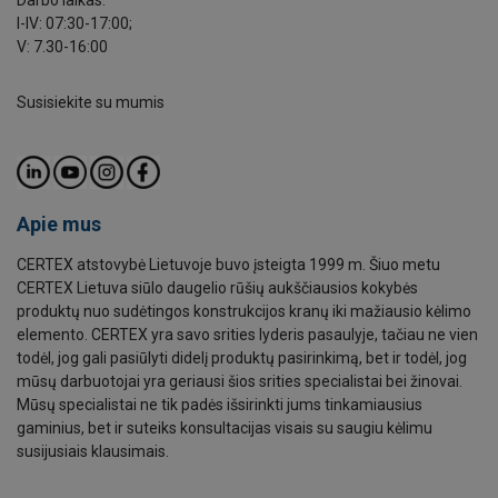
Darbo laikas:
I-IV: 07:30-17:00;
V: 7.30-16:00
Susisiekite su mumis
Apie mus
CERTEX atstovybė Lietuvoje buvo įsteigta 1999 m. Šiuo metu
CERTEX Lietuva siūlo daugelio rūšių aukščiausios kokybės
produktų nuo sudėtingos konstrukcijos kranų iki mažiausio kėlimo
elemento. CERTEX yra savo srities lyderis pasaulyje, tačiau ne vien
todėl, jog gali pasiūlyti didelį produktų pasirinkimą, bet ir todėl, jog
mūsų darbuotojai yra geriausi šios srities specialistai bei žinovai.
Mūsų specialistai ne tik padės išsirinkti jums tinkamiausius
gaminius, bet ir suteiks konsultacijas visais su saugiu kėlimu
susijusiais klausimais.