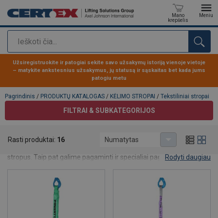
Mano
Meniu
krepšelis
Paieška
Produktas buvo pridėtas prie jūsų užklausos
Užsiregistruokite ir patogiai sekite savo užsakymų istoriją vienoje vietoje
– matykite ankstesnius užsakymus, jų statusą ir sąskaitas bet kada jums
patogiu metu
Pagrindinis
/
PRODUKTŲ KATALOGAS
/
KĖLIMO STROPAI
/
Tekstiliniai stropai
FILTRAI & SUBKATEGORIJOS
Tekstiliniai stropai
Rasti produktai:
16
Numatytas
Šiame skyriuje surasite dažniausiai naudojamus tekstilinius
stropus. Taip pat galime pagaminti ir specialiai pagal Jūsų poreiki
Rodyti daugiau
pritaikytą gaminį. Nedvejokite ir susisiekite su mumis!
Pageidaujate matyti prekių kainas ir atsargų balansą?
Registruokitės mūsų tinklapyje paskyrai gauti! Susikurdami
paskyrą užsakymus galėsite pateikti greičiau, žinoti užsakymų
būseną bei sekti visų savo užsakymų istoriją.