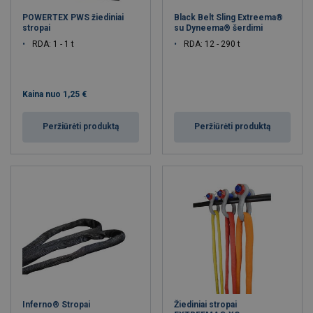
POWERTEX PWS žiediniai
Black Belt Sling Extreema®
stropai
su Dyneema® šerdimi
RDA: 1 - 1 t
RDA: 12 - 290 t
Kaina nuo
1,25 €
Peržiūrėti produktą
Peržiūrėti produktą
Inferno® Stropai
Žiediniai stropai