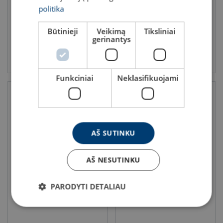
politika
Būtinieji
Veikimą
Tiksliniai
gerinantys
Peržiūrėti produktą
Peržiūrėti produktą
Funkciniai
Neklasifikuojami
AŠ SUTINKU
AŠ NESUTINKU
Žiediniai stropai su plieniniu
Juodi žiediniai stropai
PARODYTI DETALIAU
lynu SteelFlex
RDA: 1 - 2 t
RDA: 1 - 2 t