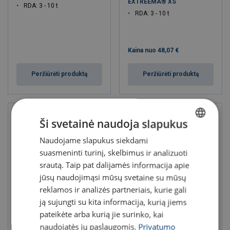
EXTREEMA® XS
RDA: 3 - 10 t
RDA: 3 - 10 t
Kaina nuo
48,07 €
Peržiūrėti produktą
Peržiūrėti produktą
Ši svetainė naudoja slapukus
Naudojame slapukus siekdami
LITHUANIAN
suasmeninti turinį, skelbimus ir analizuoti
ENGLISH TRANSLATION
srautą. Taip pat dalijamės informacija apie
jūsų naudojimąsi mūsų svetaine su mūsų
reklamos ir analizės partneriais, kurie gali
ją sujungti su kita informacija, kurią jiems
Extreema® kėlimo stropas
POWERTEX Extra žiediniai
ritėms kelti
pateikėte arba kurią jie surinko, kai
stropai - EN 1492-2
RDA: 5 - 30 t
RDA: 10 - 100 t
naudojatės jų paslaugomis.
Privatumo