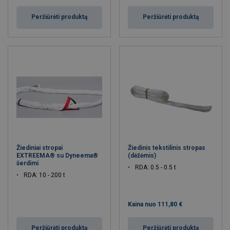
Peržiūrėti produktą
Peržiūrėti produktą
Žiediniai stropai
Žiedinis tekstilinis stropas
EXTREEMA® su Dyneema®
(dėžėmis)
šerdimi
RDA: 0.5 - 0.5 t
RDA: 10 - 200 t
Kaina nuo
111,80 €
Peržiūrėti produktą
Peržiūrėti produktą