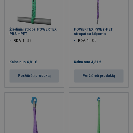
Prisijungti/Registruoti
Žiediniai stropai POWERTEX
POWERTEX PWE r-PET
PRS r-PET
stropai su kilpomis
RDA: 1 - 5 t
RDA: 1 - 3 t
Kaina nuo
4,81 €
Kaina nuo
4,31 €
Peržiūrėti produktą
Peržiūrėti produktą