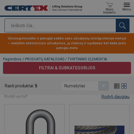
Mano
Meniu
krepšelis
Paieška
Produktas buvo pridėtas prie jūsų užklausos
Užsiregistruokite ir patogiai sekite savo užsakymų istoriją vienoje vietoje
– matykite ankstesnius užsakymus, jų statusą ir sąskaitas bet kada jums
patogiu metu
Pagrindinis
/
PRODUKTŲ KATALOGAS
/
TVIRTINIMO ELEMENTAI
FILTRAI & SUBKATEGORIJOS
TVIRTINIMO ELEMENTAI
Rasti produktai:
5
Numatytas
Registracija
www.certex.lt
– patogiau dirbti, greičiau užbaigti.
Kodėl verta?
Rodyti daugiau
Patogiai ir greitai apsipirksite, o už pirkinius atsiskaitysite kelių
paspaudimų principu
Sertifikatai ir sąskaitos – vienoje vietoje, lengvai pasiekiami
Visa pirkimų istorija matoma 24/7
Mažiau administracijos, daugiau laiko darbui