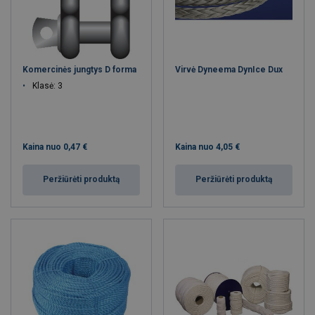
Prisijunkite:
https://www.certex.lt/lt/shop/register
Komercinės jungtys D forma
Virvė Dyneema DynIce Dux
Klasė: 3
Kaina nuo
0,47 €
Kaina nuo
4,05 €
Peržiūrėti produktą
Peržiūrėti produktą