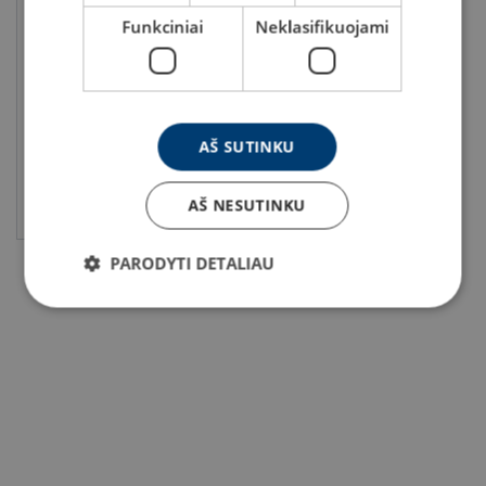
Funkciniai
Neklasifikuojami
Virvė Dyneema® DYNICE 78
AŠ SUTINKU
Peržiūrėti produktą
AŠ NESUTINKU
PARODYTI DETALIAU