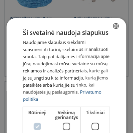
Polipropileno virvė 3-gijų
3 gijų poliesterio virvė
Min. trūkimo riba kN: 8.3 - 32.8
Ši svetainė naudoja slapukus
Naudojame slapukus siekdami
LITHUANIAN
suasmeninti turinį, skelbimus ir analizuoti
ENGLISH TRANSLATION
srautą. Taip pat dalijamės informacija apie
jūsų naudojimąsi mūsų svetaine su mūsų
Peržiūrėti produktą
Peržiūrėti produktą
reklamos ir analizės partneriais, kurie gali
ją sujungti su kita informacija, kurią jiems
pateikėte arba kurią jie surinko, kai
naudojatės jų paslaugomis.
Privatumo
politika
Būtinieji
Veikimą
Tiksliniai
gerinantys