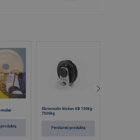
Nerūdijančio pli
Skriemulio blokas KB 150kg-
muliai
skriemulio blok
7500kg
6500kg
i produktą
Peržiūrėti produktą
Peržiūrėti