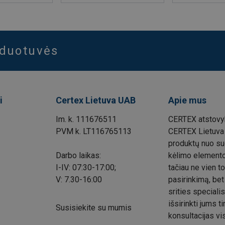
rduotuvės
i
Certex Lietuva UAB
Apie mus
Im. k. 111676511
CERTEX atstovyb
PVM k. LT116765113
CERTEX Lietuva 
produktų nuo su
Darbo laikas:
kėlimo elemento.
I-IV: 07:30-17:00;
tačiau ne vien to
V: 7.30-16:00
pasirinkimą, bet
srities speciali
išsirinkti jums 
Susisiekite su mumis
konsultacijas vi