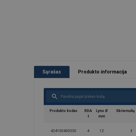
Sąrašas
Produkto informacija
Produkto kodas
RDA
Lyno Ø
Skriemulių 
t
mm
424100400330
4
12
3