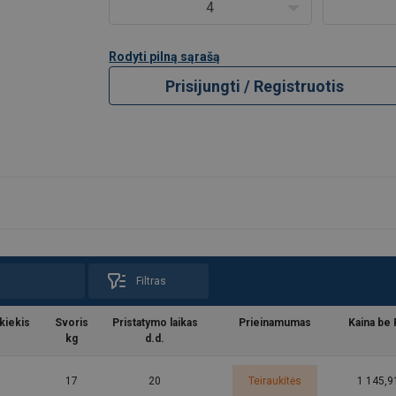
4
Rodyti pilną sąrašą
Prisijungti / Registruotis
Filtras
kiekis
Svoris
Pristatymo laikas
Prieinamumas
Kaina be
kg
d.d.
17
20
Teiraukitės
1 145,9