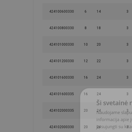
Temperatūros diapazonas:
424100600330
6
14
3
Pastaba:
424100800330
8
18
3
Atsargos koeficientas:
424101000330
10
20
3
424101200330
12
22
3
424101600330
16
24
3
424101600335
16
24
3
Ši svetainė
424102000335
20
24
3
Naudojame slapuku
informacija apie 
ją sujungti su kit
424102000330
20
24
3