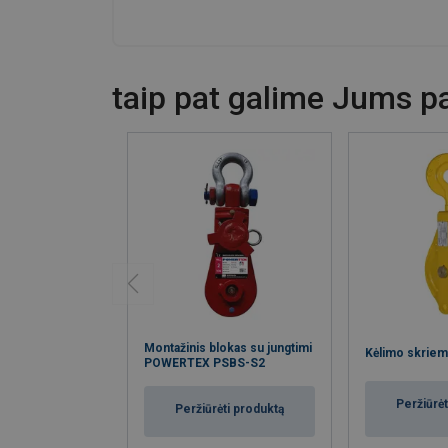
taip pat galime Jums pas
Montažinis blokas su jungtimi
Kėlimo skrie
POWERTEX PSBS-S2
Peržiūrėt
Peržiūrėti produktą