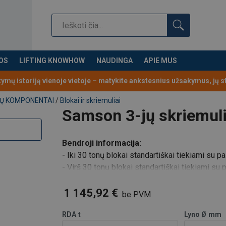
OS
LIFTING KNOWHOW
NAUDINGA
APIE MUS
kymų istoriją vienoje vietoje – matykite ankstesnius užsakymus, jų 
YNŲ KOMPONENTAI
/
Blokai ir skriemuliai
Samson 3-jų skriemuli
Bendroji informacija:
- Iki 30 tonų blokai standartiškai tiekiami su p
- Virš 30 tonų blokai standartiškai tiekiami s
- Blokai pagal pageidavimą gali būti tiekiami 
- Standartiškai tiekiami su bronziniais gu
1 145,92 €
be PVM
RDA
t
Lyno Ø
mm