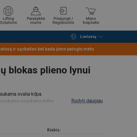
Lifting
Parašykite
Prisijungti /
Mano
Solutions
mums
Registruotis
krepšelis
Lietuvių
Tęsti naršymą
Tęsti pirkimą
statusą ir sąskaitas bet kada jums patogiu metu
ų blokas plieno lynui
asukama ovalia kilpa.
Rodyti daugiau
u pasukama pasukama kilpa.
su pasukamu kabliu, kilpa arba sukama šakute.
Kiekis: