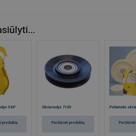
iūlyti...
mulys VAP
Skriemulys 7100
Poliamido skrie
i produktą
Peržiūrėti produktą
Peržiūrėt