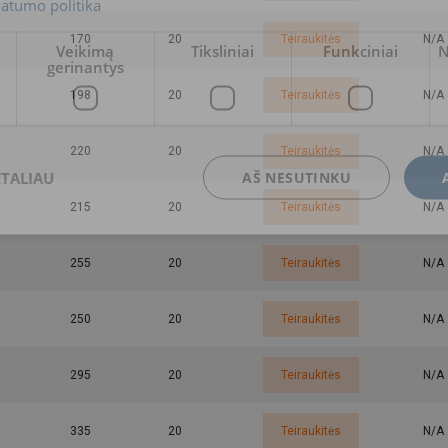
vatumo politika
170
20
Teiraukitės
N/A
Veikimą
Tiksliniai
Funkciniai
N
gerinantys
198
20
Teiraukitės
N/A
220
20
Teiraukitės
N/A
ETALIAU
AŠ NESUTINKU
215
20
Teiraukitės
N/A
255
20
Teiraukitės
N/A
250
20
Teiraukitės
N/A
295
20
Teiraukitės
N/A
335
20
Teiraukitės
N/A