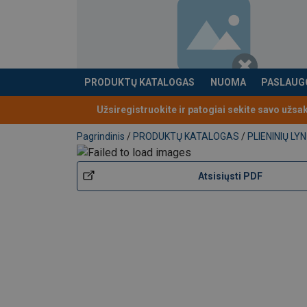
PRODUKTŲ KATALOGAS
NUOMA
PASLAUG
Produktas buvo pridėtas prie jūsų užklausos
Užsiregistruokite ir patogiai sekite savo užsa
Pagrindinis
/
PRODUKTŲ KATALOGAS
/
PLIENINIŲ L
Atsisiųsti PDF