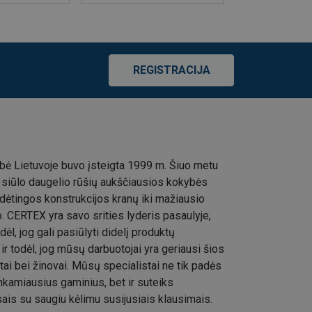
REGISTRACIJA
ė Lietuvoje buvo įsteigta 1999 m. Šiuo metu
siūlo daugelio rūšių aukščiausios kokybės
dėtingos konstrukcijos kranų iki mažiausio
 CERTEX yra savo srities lyderis pasaulyje,
dėl, jog gali pasiūlyti didelį produktų
 ir todėl, jog mūsų darbuotojai yra geriausi šios
stai bei žinovai. Mūsų specialistai ne tik padės
tinkamiausius gaminius, bet ir suteiks
sais su saugiu kėlimu susijusiais klausimais.