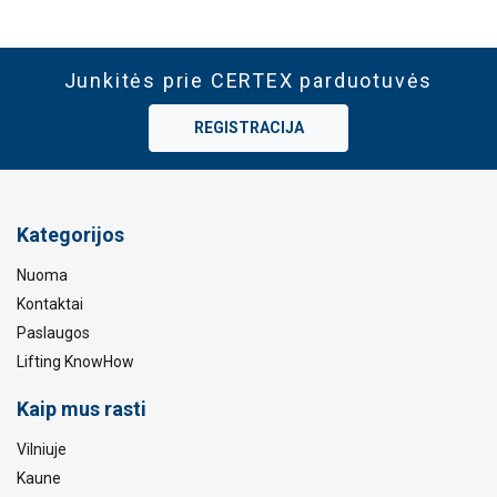
politika
Būtinieji
Veikimą
Tiksliniai
gerinantys
Junkitės prie CERTEX parduotuvės
REGISTRACIJA
Funkciniai
Neklasifikuojami
Kategorijos
Nuoma
AŠ SUTINKU
Kontaktai
Paslaugos
AŠ NESUTINKU
Lifting KnowHow
PARODYTI DETALIAU
Kaip mus rasti
Vilniuje
Kaune