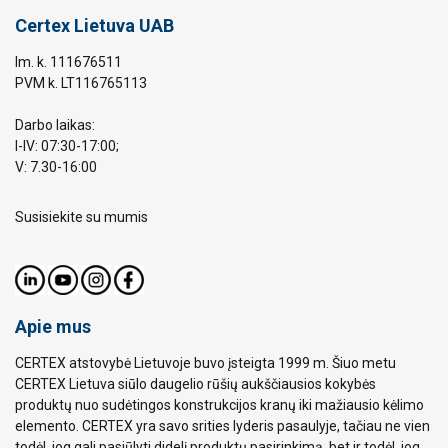
Certex Lietuva UAB
Im. k. 111676511
PVM k. LT116765113
Darbo laikas:
I-IV: 07:30-17:00;
V: 7.30-16:00
Susisiekite su mumis
Apie mus
CERTEX atstovybė Lietuvoje buvo įsteigta 1999 m. Šiuo metu
CERTEX Lietuva siūlo daugelio rūšių aukščiausios kokybės
produktų nuo sudėtingos konstrukcijos kranų iki mažiausio kėlimo
elemento. CERTEX yra savo srities lyderis pasaulyje, tačiau ne vien
todėl, jog gali pasiūlyti didelį produktų pasirinkimą, bet ir todėl, jog