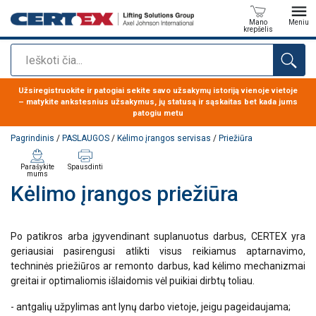
Mano
Meniu
krepšelis
Paieška
Produktas buvo pridėtas prie jūsų užklausos
Užsiregistruokite ir patogiai sekite savo užsakymų istoriją vienoje vietoje
– matykite ankstesnius užsakymus, jų statusą ir sąskaitas bet kada jums
patogiu metu
Pagrindinis
/
PASLAUGOS
/
Kėlimo įrangos servisas
/
Priežiūra
Parašykite
Spausdinti
mums
Kėlimo įrangos priežiūra
Po patikros arba įgyvendinant suplanuotus darbus, CERTEX yra
geriausiai pasirengusi atlikti visus reikiamus aptarnavimo,
techninės priežiūros ar remonto darbus, kad kėlimo mechanizmai
greitai ir optimaliomis išlaidomis vėl puikiai dirbtų toliau.
- antgalių užpylimas ant lynų darbo vietoje, jeigu pageidaujama;