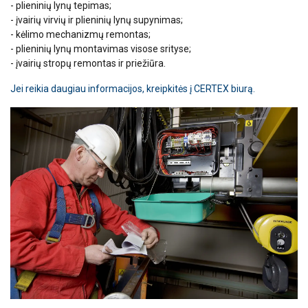
- plieninių lynų tepimas;
- įvairių virvių ir plieninių lynų supynimas;
- kėlimo mechanizmų remontas;
- plieninių lynų montavimas visose srityse;
- įvairių stropų remontas ir priežiūra.
Jei reikia daugiau informacijos, kreipkitės į CERTEX biurą.
Ši svetainė naudoja slapukus
Naudojame slapukus siekdami
LITHUANIAN
suasmeninti turinį, skelbimus ir analizuoti
ENGLISH TRANSLATION
srautą. Taip pat dalijamės informacija apie
jūsų naudojimąsi mūsų svetaine su mūsų
reklamos ir analizės partneriais, kurie gali
ją sujungti su kita informacija, kurią jiems
pateikėte arba kurią jie surinko, kai
naudojatės jų paslaugomis.
Privatumo