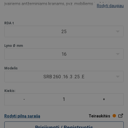
įvairiems antžeminiams kranams, pvz. mobiliems ir vikšriniams
Rodyti daugiau
kranams. Tai puikus pasirinkimas, kai dažnas ir lengvas bloko
keitimas nėra būtina pagrindinė savybė arba kėlimo aukštis yra
ribotas.
RDA
t
- Dvigubai sandarinti,
25
Lyno Ø
mm
16
Modelis
SRB 260 .16 .3 .25 .E
Kiekis:
Rodyti pilną sąrašą
Teiraukitės
Prisijungti / Registruotis