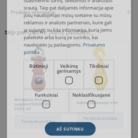
suasmeninti turinį, skelbimus ir analizuoti
ENGLISH TRANSLATION
srautą. Taip pat dalijamės informacija apie
jūsų naudojimąsi mūsų svetaine su mūsų
reklamos ir analizės partneriais, kurie gali
ją sujungti su kita informacija, kurią jiems
taip pat galime Jums pasiūlyti...
pateikėte arba kurią jie surinko, kai
naudojatės jų paslaugomis.
Privatumo
politika
Būtinieji
Veikimą
Tiksliniai
gerinantys
Funkciniai
Neklasifikuojami
Montažinis blokas su
Kėlimo skriemulys VAP
jungtimi POWERTEX
PSBS-S2
Peržiūrėti produktą
Peržiūrėti produktą
AŠ SUTINKU