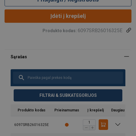
Įdėti į krepšelį
6097SRB26016325E
Produkto kodas:
FILTRAI & SUBKATEGORIJOS
Produkto kodas
Prieinamumas
Į krepšelį
Daugiau
6097SRB26016325E