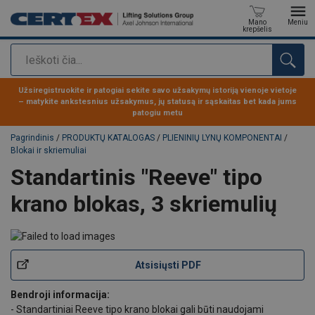
Mano
Meniu
krepšelis
Paieška
Produktas buvo pridėtas prie jūsų užklausos
Užsiregistruokite ir patogiai sekite savo užsakymų istoriją vienoje vietoje
– matykite ankstesnius užsakymus, jų statusą ir sąskaitas bet kada jums
patogiu metu
Pagrindinis
/
PRODUKTŲ KATALOGAS
/
PLIENINIŲ LYNŲ KOMPONENTAI
/
Blokai ir skriemuliai
Standartinis "Reeve" tipo
krano blokas, 3 skriemulių
Atsisiųsti PDF
Bendroji informacija:
- Standartiniai Reeve tipo krano blokai gali būti naudojami