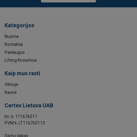
Kategorijos
Nuoma
Kontaktai
Paslaugos
Lifting KnowHow
Kaip mus rasti
Vilniuje
Kaune
Certex Lietuva UAB
Im. k. 111676511
PVM k. LT116765113
Darbo laikas: