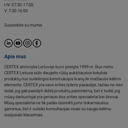
I-IV: 07:30-17:00;
V: 7.30-16:00
Susisiekite su mumis
Apie mus
CERTEX atstovybė Lietuvoje buvo įsteigta 1999 m. Šiuo metu
CERTEX Lietuva siūlo daugelio rūšių aukščiausios kokybės
produktų nuo sudėtingos konstrukcijos kranų iki mažiausio kėlimo
elemento. CERTEX yra savo srities lyderis pasaulyje, tačiau ne vien
todėl, jog gali pasiūlyti didelį produktų pasirinkimą, bet ir todėl, jog
mūsų darbuotojai yra geriausi šios srities specialistai bei žinovai.
Mūsų specialistai ne tik padės išsirinkti jums tinkamiausius
gaminius, bet ir suteiks konsultacijas visais su saugiu kėlimu
susijusiais klausimais.