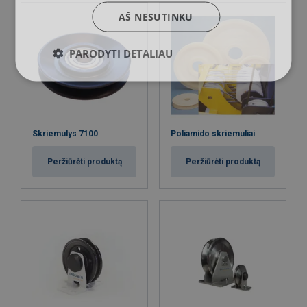
AŠ NESUTINKU
PARODYTI DETALIAU
Skriemulys 7100
Poliamido skriemuliai
Peržiūrėti produktą
Peržiūrėti produktą