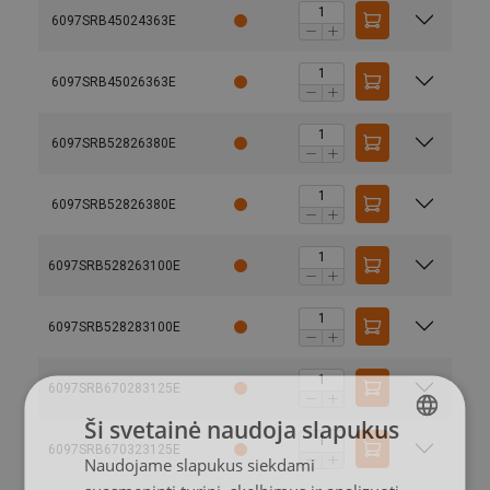
6097SRB45024363E
6097SRB45026363E
6097SRB52826380E
6097SRB52826380E
6097SRB528263100E
6097SRB528283100E
6097SRB670283125E
Ši svetainė naudoja slapukus
6097SRB670323125E
Naudojame slapukus siekdami
LITHUANIAN