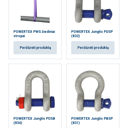
Temperatūros diapazonas:
Padengimas:
Atsargos koeficientas:
POWERTEX PWS žiediniai
POWERTEX Jungtis PDSP
stropai
(832)
Peržiūrėti produktą
Peržiūrėti produktą
POWERTEX Jungtis PDSB
POWERTEX Jungtis PBSP
(834)
(831)