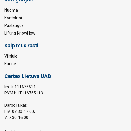
Nuoma
Kontaktai
Paslaugos
Lifting KnowHow
Kaip mus rasti
Vilniuje
Kaune
Certex Lietuva UAB
Im. k. 111676511
PVM k. LT116765113
Darbo laikas:
I-IV: 07:30-17:00;
V: 7.30-16:00