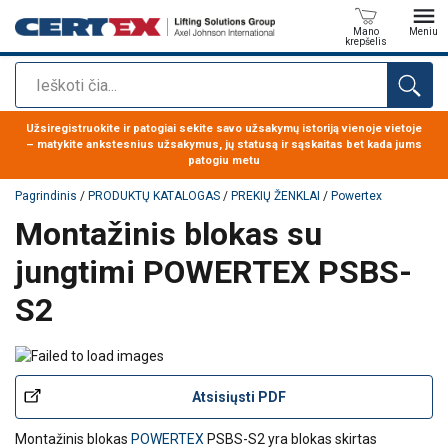
Mano
Meniu
krepšelis
Paieška
Produktas buvo pridėtas prie jūsų užklausos
Užsiregistruokite ir patogiai sekite savo užsakymų istoriją vienoje vietoje
– matykite ankstesnius užsakymus, jų statusą ir sąskaitas bet kada jums
patogiu metu
Pagrindinis
/
PRODUKTŲ KATALOGAS
/
PREKIŲ ŽENKLAI
/
Powertex
Montažinis blokas su
jungtimi POWERTEX PSBS-
S2
Atsisiųsti PDF
Montažinis blokas
POWERTEX
PSBS-S2 yra blokas skirtas