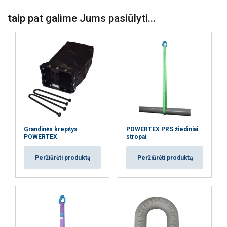
taip pat galime Jums pasiūlyti...
Grandinės krepšys
POWERTEX PRS žiediniai
POWERTEX
stropai
Peržiūrėti produktą
Peržiūrėti produktą
Trumpa informacija apie standartus
Medžiaga:
Žymėjimas: