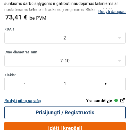
sunkioms darbo sąlygoms ir gali būti naudojamas laikiniems ar
nuolatiniams kėlimo ir traukimo įrenginiams. Blokas gali būti
Rodyti daugiau
naudojamas plieno lynui nukreipti arba padidinti apkrovą kurią lyno
73,41 €
be PVM
suktuvas gali išvystyti nenaudojant bloko.
Lynas l
RDA
t
2
Lyno diametras
mm
7-10
Kiekis:
Rodyti pilną sąrašą
Yra sandėlyje
Prisijungti / Registruotis
Įdėti į krepšelį