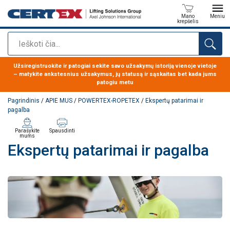
Mano
Meniu
krepšelis
Paieška
Produktas buvo pridėtas prie jūsų užklausos
Užsiregistruokite ir patogiai sekite savo užsakymų istoriją vienoje vietoje
– matykite ankstesnius užsakymus, jų statusą ir sąskaitas bet kada jums
patogiu metu
Pagrindinis
/
APIE MUS
/
POWERTEX-ROPETEX
/
Ekspertų patarimai ir
pagalba
Parašykite
Spausdinti
mums
Ekspertų patarimai ir pagalba