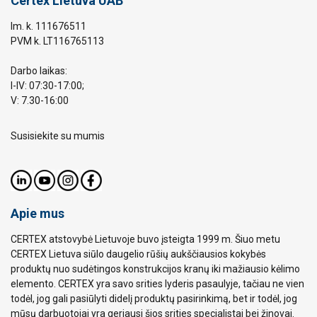
Certex Lietuva UAB
Im. k. 111676511
PVM k. LT116765113
Darbo laikas:
I-IV: 07:30-17:00;
V: 7.30-16:00
Susisiekite su mumis
Apie mus
CERTEX atstovybė Lietuvoje buvo įsteigta 1999 m. Šiuo metu
CERTEX Lietuva siūlo daugelio rūšių aukščiausios kokybės
produktų nuo sudėtingos konstrukcijos kranų iki mažiausio kėlimo
elemento. CERTEX yra savo srities lyderis pasaulyje, tačiau ne vien
todėl, jog gali pasiūlyti didelį produktų pasirinkimą, bet ir todėl, jog
mūsų darbuotojai yra geriausi šios srities specialistai bei žinovai.