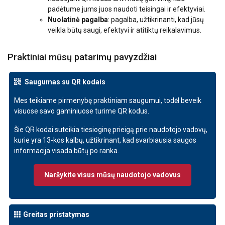
padėtume jums juos naudoti teisingai ir efektyviai.
Nuolatinė pagalba
: pagalba, užtikrinanti, kad jūsų
veikla būtų saugi, efektyvi ir atitiktų reikalavimus.
Praktiniai mūsų patarimų pavyzdžiai
S
augumas su QR kodais
Mes teikiame pirmenybę praktiniam saugumui, todėl beveik
visuose savo gaminiuose turime QR kodus.
Šie QR kodai suteikia tiesioginę prieigą prie naudotojo vadovų,
kurie yra 13-kos kalbų, užtikrinant, kad svarbiausia saugos
informacija visada būtų po ranka.
Naršykite visus mūsų naudotojo vadovus
Greitas pristatymas