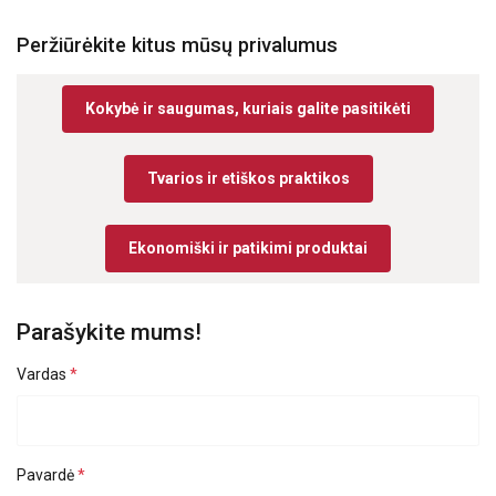
Peržiūrėkite kitus mūsų privalumus
Būtinieji
Veikimą
Tiksliniai
gerinantys
Kokybė ir saugumas, kuriais galite pasitikėti
Funkciniai
Neklasifikuojami
Tvarios ir etiškos praktikos
Ekonomiški ir patikimi produktai
AŠ SUTINKU
Parašykite mums!
AŠ NESUTINKU
Vardas
PARODYTI DETALIAU
Pavardė