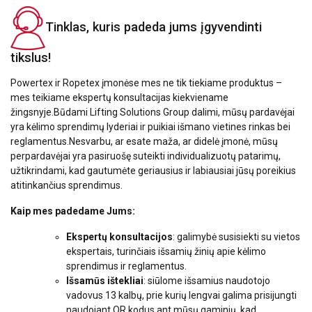
Tinklas, kuris padeda jums įgyvendinti
tikslus
!
Powertex ir Ropetex įmonėse mes ne tik tiekiame produktus –
mes teikiame ekspertų konsultacijas kiekviename
žingsnyje.
Būdami Lifting Solutions Group dalimi, mūsų pardavėjai
yra kėlimo sprendimų lyderiai ir puikiai išmano vietines rinkas bei
reglamentus.
Nesvarbu, ar esate maža, ar didelė įmonė, mūsų
perpardavėjai yra pasiruošę suteikti individualizuotų patarimų,
užtikrindami, kad gautumėte geriausius ir labiausiai jūsų poreikius
atitinkančius sprendimus.
Kaip mes padedame Jums
:
Ekspertų konsultacijos
: galimybė susisiekti su vietos
ekspertais, turinčiais išsamių žinių apie kėlimo
sprendimus ir reglamentus.
Išsamūs ištekliai
: siūlome išsamius naudotojo
vadovus 13 kalbų, prie kurių lengvai galima prisijungti
naudojant QR kodus ant mūsų gaminių, kad