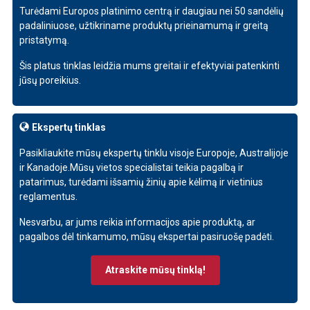
Turėdami Europos platinimo centrą ir daugiau nei 50 sandėlių
padaliniuose, užtikriname produktų prieinamumą ir greitą
pristatymą.
Šis platus tinklas leidžia mums greitai ir efektyviai patenkinti
jūsų poreikius.
Ekspertų tinklas
Ši svetainė naudoja slapukus
Pasikliaukite mūsų ekspertų tinklu visoje Europoje, Australijoje
ir Kanadoje.
Mūsų vietos specialistai teikia pagalbą ir
Naudojame slapukus siekdami
LITHUANIAN
patarimus, turėdami išsamių žinių apie kėlimą ir vietinius
suasmeninti turinį, skelbimus ir analizuoti
reglamentus.
ENGLISH TRANSLATION
srautą. Taip pat dalijamės informacija apie
Nesvarbu, ar jums reikia informacijos apie produktą, ar
jūsų naudojimąsi mūsų svetaine su mūsų
pagalbos dėl tinkamumo, mūsų ekspertai pasiruošę padėti.
reklamos ir analizės partneriais, kurie gali
ją sujungti su kita informacija, kurią jiems
Atraskite mūsų tinklą!
pateikėte arba kurią jie surinko, kai
naudojatės jų paslaugomis.
Privatumo
politika