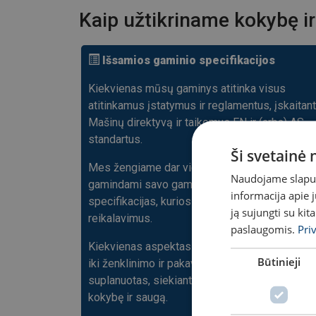
Kaip užtikriname kokybę 
Išsamios gaminio specifikacijos
Kiekvienas mūsų gaminys atitinka visus
atitinkamus įstatymus ir reglamentus, įskaitant
Mašinų direktyvą ir taikomus EN ir (arba) AS
standartus.
Ši svetainė
Mes žengiame dar vieną žingsnį saugos srityj
Naudojame slapuku
gamindami savo gaminius pagal išsamias
informacija apie 
specifikacijas, kurios dažnai viršija standartų
ją sujungti su kit
reikalavimus.
paslaugomis.
Pri
Kiekvienas aspektas – nuo ​​techninių aprašym
Būtinieji
iki ženklinimo ir pakavimo – yra kruopščiai
suplanuotas, siekiant užtikrinti aukščiausią
kokybę ir saugą.