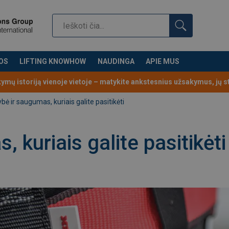
OS
LIFTING KNOWHOW
NAUDINGA
APIE MUS
kymų istoriją vienoje vietoje – matykite ankstesnius užsakymus, jų 
bė ir saugumas, kuriais galite pasitikėti
 kuriais galite pasitikėti