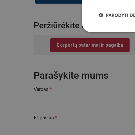
PARODYTI D
Peržiūrėkite kitus privalu
Ekspertų patarimai ir pagalba
Parašykite mums
Vardas
El. paštas