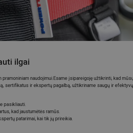
uti ilgai
m pramoniniam naudojimui.
Esame įsipareigoję užtikrinti, kad mūsų
, sertifikatus ir ekspertų pagalbą, užtikriname saugų ir efektyvų
e pasikliauti.
artus, kad jaustumėtės ramūs.
ertų patarimai, kai tik jų prireikia.