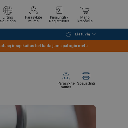
Lifting
Parašykite
Prisijungti /
Mano
Solutions
mums
Registruotis
krepšelis
Lietuvių
Tęsti naršymą
Tęsti pirkimą
statusą ir sąskaitas bet kada jums patogiu metu
Parašykite
Spausdinti
mums