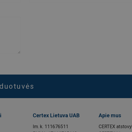
rduotuvės
i
Certex Lietuva UAB
Apie mus
Im. k. 111676511
CERTEX atstovyb