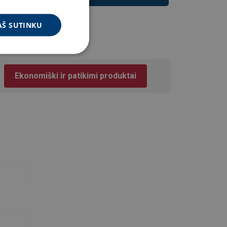
AŠ SUTINKU
Ekonomiški ir patikimi produktai