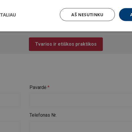
ETALIAU
AŠ NESUTINKU
mus
Tvarios ir etiškos praktikos
Pavardė
Telefonas Nr.