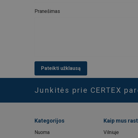
Pranešimas
Pateikti užklausą
Junkitės prie CERTEX pa
Kategorijos
Kaip mus rast
Nuoma
Vilniuje