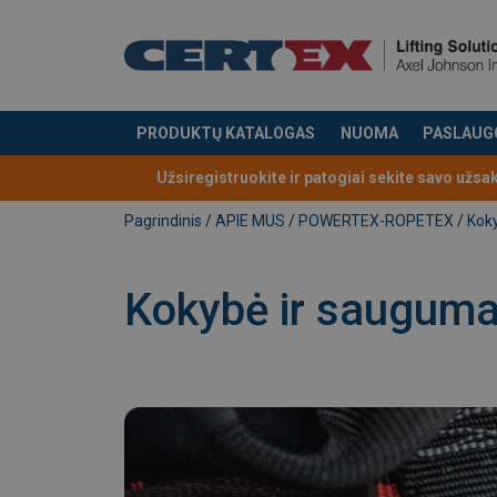
PRODUKTŲ KATALOGAS
NUOMA
PASLAUG
Produktas buvo pridėtas prie jūsų užklausos
Užsiregistruokite ir patogiai sekite savo užsa
Pagrindinis
/
APIE MUS
/
POWERTEX-ROPETEX
/
Koky
Kokybė ir saugumas,