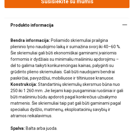
Susisiekite su mumis
Bendra informacija:
Poliamido skriemuliai prailgina
plieninio lyno naudojimo laiką ir sumažina svorį iki 40–60 %.
Šie skriemuliai gali būti ekonomiškai gaminami įvairiomis
formomis ir dydžiais su minimaliu mašininiu apdorojimu –
Parašykite mums!
dėl to galima taikyti konkurencingas kainas, palyginti su
grūdinto plieno skriemuliais. Gali būti naudojami bendrai
Vardas
paskirčiai, pavyzdžiui, mobiliuose ir tiltiniuose kranuose.
Konstrukcija:
Standartinių skriemulių skersmuo būna nuo
250 iki 1 260 mm. Jie liejami kaip pusgaminiai ruošiniai ir gali
būti mašininiu būdu apdoroti pagal konkrečius užsakymo
Pavardė
matmenis. Šie skriemuliai taip pat gali būti gaminami pagal
specialius dydžio, matmenų, eksploatacinių savybių ir
atramos reikalavimus.
Spalva:
Balta arba juoda.
El. paštas