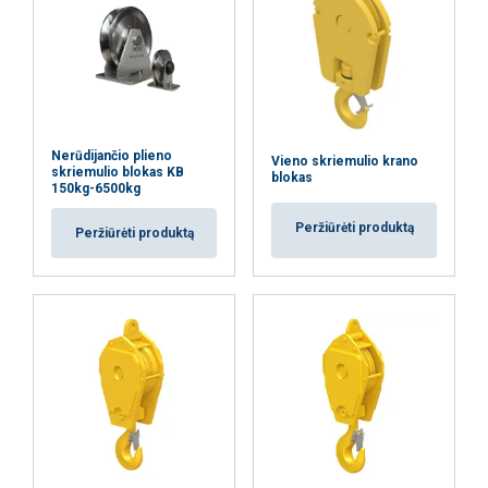
AŠ SUTINKU
AŠ NESUTINKU
PARODYTI DETALIAU
Nerūdijančio plieno
Vieno skriemulio krano
skriemulio blokas KB
blokas
150kg-6500kg
Peržiūrėti produktą
Peržiūrėti produktą