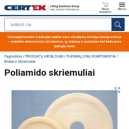
Mano
Meniu
krepšelis
Paieška
Produktas buvo pridėtas prie jūsų užklausos
Užsiregistruokite ir patogiai sekite savo užsakymų istoriją vienoje vietoje
– matykite ankstesnius užsakymus, jų statusą ir sąskaitas bet kada jums
patogiu metu
Pagrindinis
/
PRODUKTŲ KATALOGAS
/
PLIENINIŲ LYNŲ KOMPONENTAI
/
Blokai ir skriemuliai
Poliamido skriemuliai