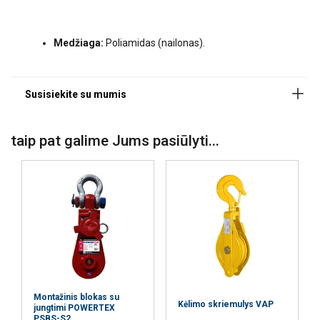
Medžiaga:
Poliamidas (nailonas).
Telefonas Nr.
Pranešimas
taip pat galime Jums pasiūlyti...
Pateikti užklausą
Montažinis blokas su
Kėlimo skriemulys VAP
jungtimi POWERTEX
Ši svetainė naudoja slapukus
PSBS-S2