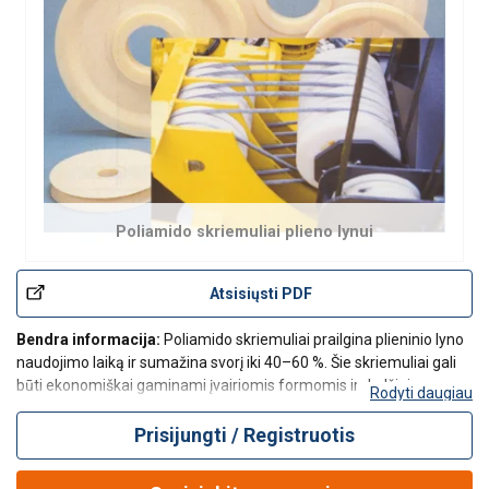
Poliamido skriemuliai plieno lynui
Atsisiųsti PDF
Bendra informacija:
Poliamido skriemuliai prailgina plieninio lyno
naudojimo laiką ir sumažina svorį iki 40–60 %. Šie skriemuliai gali
būti ekonomiškai gaminami įvairiomis formomis ir dydžiais su
Rodyti daugiau
minimaliu mašininiu apdorojimu – dėl to galima taikyti
konkurencingas k
Prisijungti / Registruotis