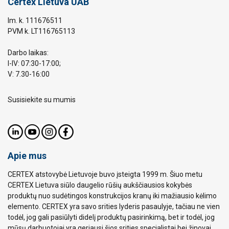
Certex Lietuva UAB
Im. k. 111676511
PVM k. LT116765113
Darbo laikas:
I-IV: 07:30-17:00;
V: 7.30-16:00
Susisiekite su mumis
Apie mus
CERTEX atstovybė Lietuvoje buvo įsteigta 1999 m. Šiuo metu
CERTEX Lietuva siūlo daugelio rūšių aukščiausios kokybės
produktų nuo sudėtingos konstrukcijos kranų iki mažiausio kėlimo
elemento. CERTEX yra savo srities lyderis pasaulyje, tačiau ne vien
todėl, jog gali pasiūlyti didelį produktų pasirinkimą, bet ir todėl, jog
mūsų darbuotojai yra geriausi šios srities specialistai bei žinovai.