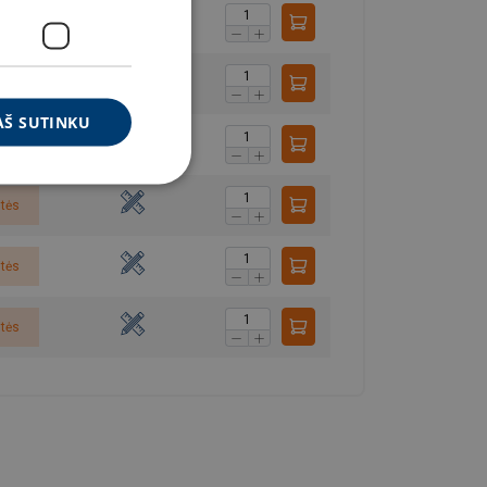
itės
itės
AŠ SUTINKU
itės
itės
itės
itės