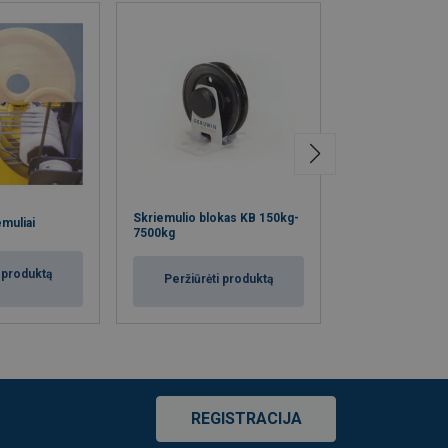
Nerūdijančio pli
Skriemulio blokas KB 150kg-
muliai
skriemulio blok
7500kg
6500kg
i produktą
Peržiūrėti produktą
Peržiūrėti
REGISTRACIJA