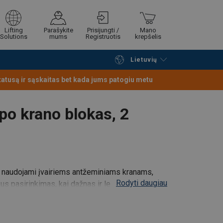
Lifting
Parašykite
Prisijungti /
Mano
Solutions
mums
Registruotis
krepšelis
Lietuvių
Tęsti naršymą
Tęsti pirkimą
statusą ir sąskaitas bet kada jums patogiu metu
ipo krano blokas, 2
ūti naudojami įvairiems antžeminiams kranams,
Rodyti daugiau
kus pasirinkimas, kai dažnas ir lengvas bloko
imo aukštis yra ribotas.