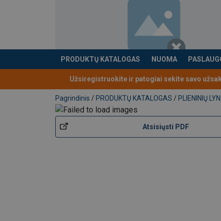
PRODUKTŲ KATALOGAS
NUOMA
PASLAUG
Produktas buvo pridėtas prie jūsų užklausos
Užsiregistruokite ir patogiai sekite savo užsa
Pagrindinis
/
PRODUKTŲ KATALOGAS
/
PLIENINIŲ L
Atsisiųsti PDF