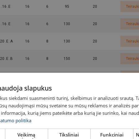
 .16 .E
16
6
95
20
Teirauk
 .16 .E
16
6
130
20
Teirauk
20 .E .A
16
8
130
20
Teirauk
20 .E .B
16
8
150
20
Teirauk
 .20 .E
16
8
160
20
Teirauk
 naudoja slapukus
 .25 .E
16
8
205
20
Teirauk
s siekdami suasmeninti turinį, skelbimus ir analizuoti srautą. T
jūsų naudojimąsi mūsų svetaine su mūsų reklamos ir analizės partn
 .29 .E
19
8
250
20
Teirauk
a informacija, kurią jiems pateikėte arba kurią jie surinko, kai nau
vatumo politika
 .29 .E
22
8
320
20
Teirauk
Veikimą
Tiksliniai
Funkciniai
N