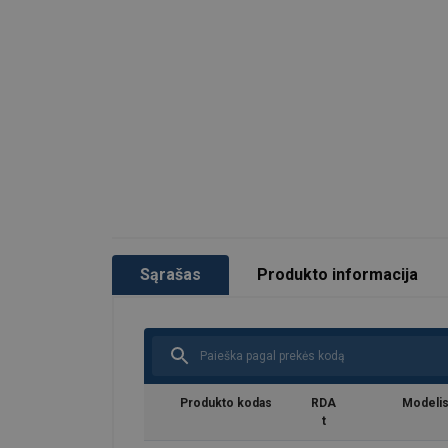
Sąrašas
Produkto informacija
Produkto kodas
RDA
Modeli
t