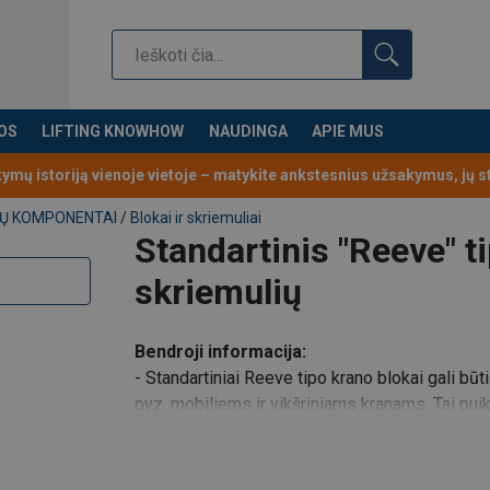
OS
LIFTING KNOWHOW
NAUDINGA
APIE MUS
kymų istoriją vienoje vietoje – matykite ankstesnius užsakymus, jų 
YNŲ KOMPONENTAI
/
Blokai ir skriemuliai
Standartinis "Reeve" t
skriemulių
Bendroji informacija:
- Standartiniai Reeve tipo krano blokai gali b
pvz. mobiliems ir vikšriniams kranams. Tai pui
keitimas nėra būtina pagrindinė savybė arba kėl
- Dvigubai sandarinti,