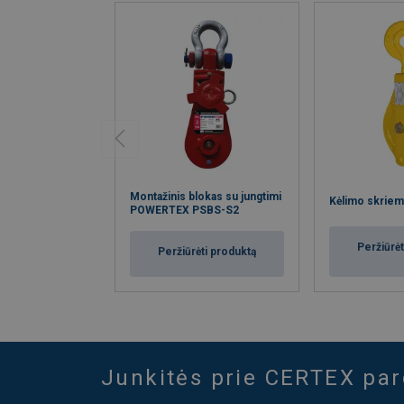
Montažinis blokas su jungtimi
Kėlimo skrie
POWERTEX PSBS-S2
Peržiūrėt
Peržiūrėti produktą
Junkitės prie CERTEX pa