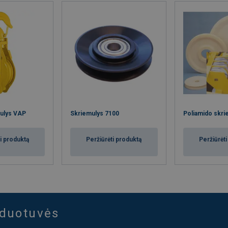
mulys VAP
Skriemulys 7100
Poliamido skrie
i produktą
Peržiūrėti produktą
Peržiūrėt
rduotuvės