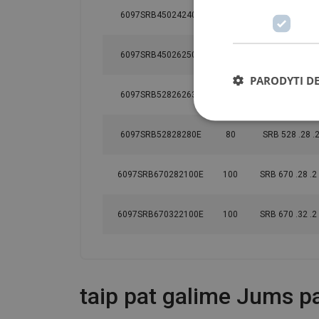
6097SRB45024240E
40
SRB 450 .24 .2
6097SRB45026250E
50
SRB 450 .26 .2
PARODYTI D
6097SRB52826263E
63
SRB 528 .26 .2
6097SRB52828280E
80
SRB 528 .28 .2
6097SRB670282100E
100
SRB 670 .28 .2 
6097SRB670322100E
100
SRB 670 .32 .2 
taip pat galime Jums pas