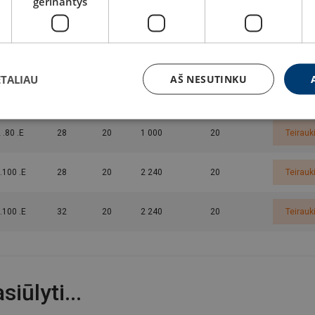
gerinantys
 .40 .E
24
12
550
20
Teirauk
 .50 .E
26
16
550
20
Teirauk
ETALIAU
AŠ NESUTINKU
 .63 .E
26
16
980
20
Teirauk
 .80 .E
28
20
1 000
20
Teirauk
.100 .E
28
20
2 240
20
Teirauk
.100 .E
32
20
2 240
20
Teirauk
iūlyti...