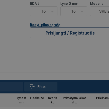
RDA
t
Lyno Ø
mm
Modelis
16
16
SRB 2
Rodyti pilną sąrašą
Prisijungti / Registruotis
Filtras
s
Lyno Ø
Hooksize
Svoris
Pristatymo laikas
Prieina
mm
kg
d.d.