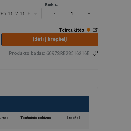
Kiekis:
85 .16 .2 .16 .E
Teiraukitės
Įdėti į krepšelį
Produkto kodas:
6097SRB28516216E
mumas
Techninis eskizas
Į krepšelį