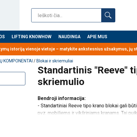
OS
LIFTING KNOWHOW
NAUDINGA
APIE MUS
kymų istoriją vienoje vietoje – matykite ankstesnius užsakymus, jų 
YNŲ KOMPONENTAI
/
Blokai ir skriemuliai
Standartinis "Reeve" t
skriemulio
Bendroji informacija:
- Standartiniai Reeve tipo krano blokai gali b
pvz. mobiliems ir vikšriniams kranams. Tai pui
keitimas nėra būtina pagrindinė savybė arba kėl
- Dvigubai sandarinti,