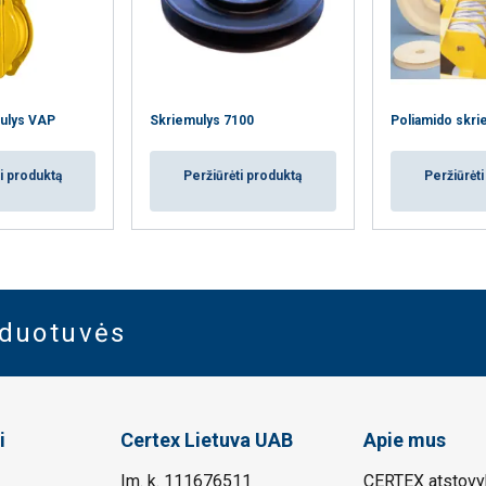
mulys VAP
Skriemulys 7100
Poliamido skrie
i produktą
Peržiūrėti produktą
Peržiūrėt
rduotuvės
i
Certex Lietuva UAB
Apie mus
Im. k. 111676511
CERTEX atstovyb