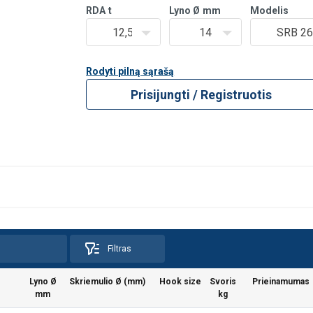
RDA
t
Lyno Ø
mm
Modelis
12,5
14
SRB 260
Rodyti pilną sąrašą
Prisijungti / Registruotis
Filtras
Lyno Ø
Skriemulio Ø (mm)
Hook size
Svoris
Prieinamumas
mm
kg