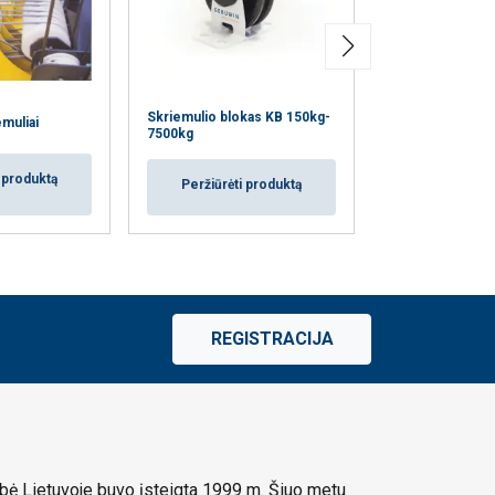
Nerūdijančio pli
Skriemulio blokas KB 150kg-
muliai
skriemulio blok
7500kg
6500kg
i produktą
Peržiūrėti produktą
Peržiūrėti
REGISTRACIJA
ė Lietuvoje buvo įsteigta 1999 m. Šiuo metu