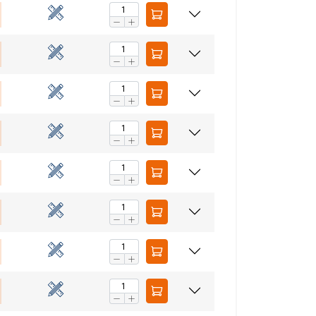
aip pat dalijamės
LITHUANIAN
eriais, kurie gali
ENGLISH TRANSLATION
dojatės jų
eklasifikuojami