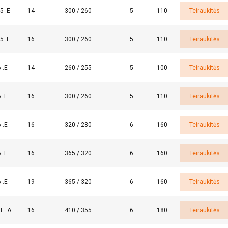
5 .E
14
300 / 260
5
110
Teiraukitės
5 .E
16
300 / 260
5
110
Teiraukitės
 .E
14
260 / 255
5
100
Teiraukitės
 .E
16
300 / 260
5
110
Teiraukitės
 naudoja slapukus
 .E
16
320 / 280
6
160
Teiraukitės
s siekdami suasmeninti turinį, skelbimus ir analizuoti srautą. T
jūsų naudojimąsi mūsų svetaine su mūsų reklamos ir analizės partn
 .E
16
365 / 320
6
160
Teiraukitės
a informacija, kurią jiems pateikėte arba kurią jie surinko, kai nau
vatumo politika
 .E
19
365 / 320
6
160
Teiraukitės
Veikimą
Tiksliniai
Funkciniai
N
gerinantys
.E .A
16
410 / 355
6
180
Teiraukitės