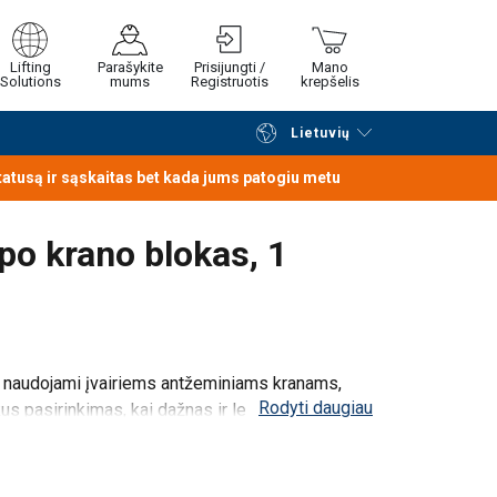
Lifting
Parašykite
Prisijungti /
Mano
Solutions
mums
Registruotis
krepšelis
Lietuvių
Tęsti naršymą
Tęsti pirkimą
statusą ir sąskaitas bet kada jums patogiu metu
ipo krano blokas, 1
ūti naudojami įvairiems antžeminiams kranams,
Rodyti daugiau
kus pasirinkimas, kai dažnas ir lengvas bloko
imo aukštis yra ribotas.