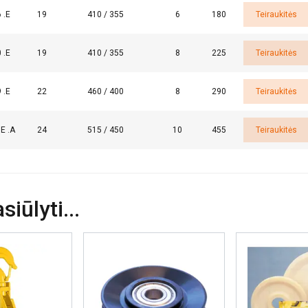
 .E
19
410 / 355
6
180
Teiraukitės
ETALIAU
AŠ NESUTINKU
 .E
19
410 / 355
8
225
Teiraukitės
 .E
22
460 / 400
8
290
Teiraukitės
.E .A
24
515 / 450
10
455
Teiraukitės
iūlyti...