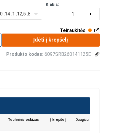
Kiekis:
 .14 .1 .12,5 .E
Teiraukitės
Įdėti į krepšelį
Produkto kodas:
6097SRB260141125E
Techninis eskizas
Į krepšelį
Daugiau