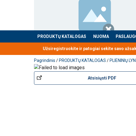
PRODUKTŲ KATALOGAS
NUOMA
PASLAUG
Produktas buvo pridėtas prie jūsų užklausos
Užsiregistruokite ir patogiai sekite savo užsa
Pagrindinis
/
PRODUKTŲ KATALOGAS
/
PLIENINIŲ L
Atsisiųsti PDF