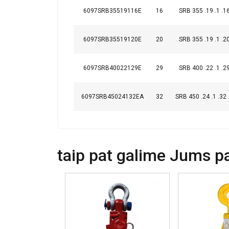
6097SRB35519116E
16
SRB 355 .19 .1 .16
PARODYTI D
6097SRB35519120E
20
SRB 355 .19 .1 .20
6097SRB40022129E
29
SRB 400 .22 .1 .29
6097SRB45024132EA
32
SRB 450 .24 .1 .32 
taip pat galime Jums pas