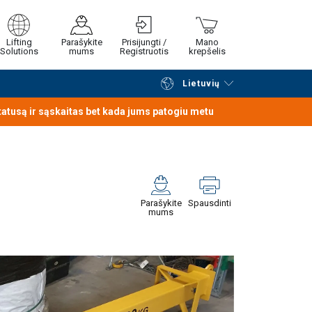
Lifting
Parašykite
Prisijungti /
Mano
Solutions
mums
Registruotis
krepšelis
Lietuvių
Tęsti naršymą
Tęsti pirkimą
statusą ir sąskaitas bet kada jums patogiu metu
Parašykite
Spausdinti
mums