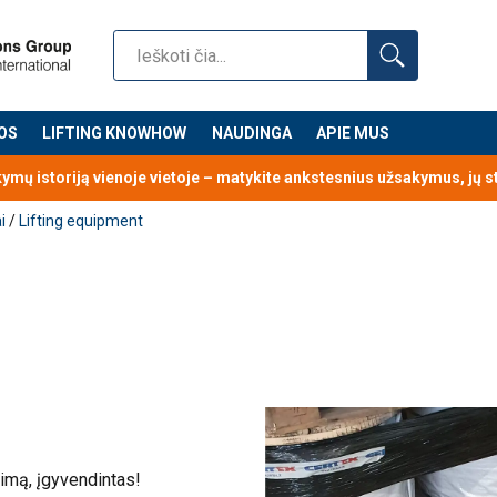
OS
LIFTING KNOWHOW
NAUDINGA
APIE MUS
kymų istoriją vienoje vietoje – matykite ankstesnius užsakymus, jų 
i
/
Lifting equipment
dimą, įgyvendintas!