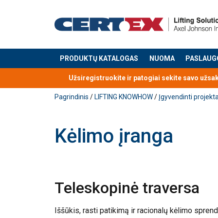
PRODUKTŲ KATALOGAS
NUOMA
PASLAUG
Produktas buvo pridėtas prie jūsų užklausos
Užsiregistruokite ir patogiai sekite savo užsa
Pagrindinis
/
LIFTING KNOWHOW
/
Įgyvendinti projekta
Kėlimo įranga
Teleskopinė traversa
Iššūkis, rasti patikimą ir racionalų kėlimo spren