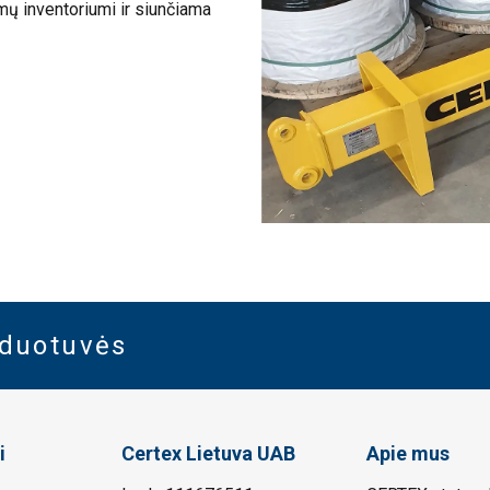
ų inventoriumi ir siunčiama
rduotuvės
i
Certex Lietuva UAB
Apie mus