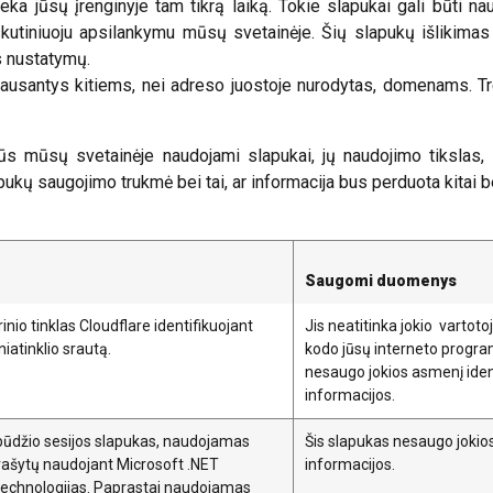
e lieka jūsų įrenginyje tam tikrą laiką. Tokie slapukai gali būti 
skutiniuoju apsilankymu mūsų svetainėje. Šių slapukų išlikimas 
s nustatymų.
riklausantys kitiems, nei adreso juostoje nurodytas, domenams. T
etūs mūsų svetainėje naudojami slapukai, jų naudojimo tikslas,
lapukų saugojimo trukmė bei tai, ar informacija bus perduota kitai b
Saugomi duomenys
inio tinklas Cloudflare identifikuojant
Jis neatitinka jokio vartot
niatinklio srautą.
kodo jūsų interneto progra
nesaugo jokios asmenį iden
informacijos.
ūdžio sesijos slapukas, naudojamas
Šis slapukas nesaugo jokio
įrašytų naudojant Microsoft .NET
informacijos.
echnologijas. Paprastai naudojamas