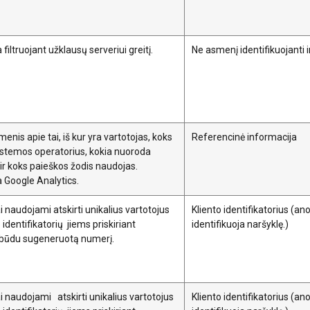
ETALIAU
AŠ NESUTINKU
iltruojant užklausų serveriui greitį.
Ne asmenį identifikuojanti
nis apie tai, iš kur yra vartotojas, koks
Referencinė informacija
istemos operatorius, kokia nuoroda
ir koks paieškos žodis naudojas.
Google Analytics.
i naudojami atskirti unikalius vartotojus
Kliento identifikatorius (an
 identifikatorių jiems priskiriant
identifikuoja naršyklę.)
iu būdu sugeneruotą numerį.
i naudojami atskirti unikalius vartotojus
Kliento identifikatorius (an