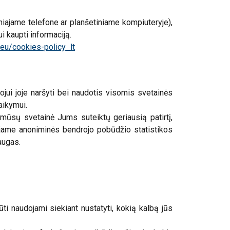
niajame telefone ar planšetiniame kompiuteryje),
i kaupti informaciją.
eu/cookies-policy_lt
tojui joje naršyti bei naudotis visomis svetainės
aikymui.
d mūsų svetainė Jums suteiktų geriausią patirtį,
dojame anoniminės bendrojo pobūdžio statistikos
augas.
būti naudojami siekiant nustatyti, kokią kalbą jūs