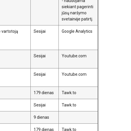
- naudojama
siekiant pagerinti
jūsų naršymo
svetainėje patirtį.
 vartotoją
Sesijai
Google Analytics
Sesijai
Youtube.com
Sesijai
Youtube.com
179 dienas
Tawk.to
Sesijai
Tawk.to
9 dienas
179 dienas
Tawk.to