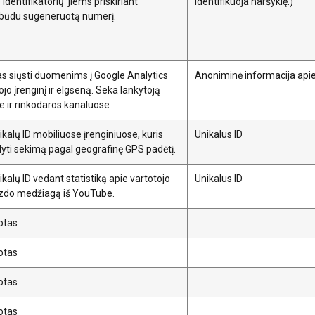
 identifikatorių jiems priskiriant
identifikuoja naršyklę.)
iu būdu sugeneruotą numerį.
 siųsti duomenims į Google Analytics
Anoniminė informacija apie
ojo įrenginį ir elgseną. Seka lankytoją
e ir rinkodaros kanaluose
ikalų ID mobiliuose įrenginiuose, kuris
Unikalus ID
dyti sekimą pagal geografinę GPS padėtį.
ikalų ID vedant statistiką apie vartotojo
Unikalus ID
zdo medžiagą iš YouTube.
uotas
uotas
uotas
uotas