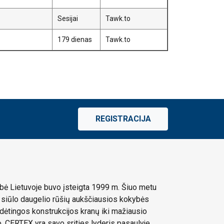
Sesijai
Tawk.to
179 dienas
Tawk.to
REGISTRACIJA
ė Lietuvoje buvo įsteigta 1999 m. Šiuo metu
siūlo daugelio rūšių aukščiausios kokybės
dėtingos konstrukcijos kranų iki mažiausio
 CERTEX yra savo srities lyderis pasaulyje,