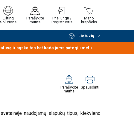
Lifting
Parašykite
Prisijungti /
Mano
Solutions
mums
Registruotis
krepšelis
Lietuvių
Tęsti naršymą
Tęsti pirkimą
statusą ir sąskaitas bet kada jums patogiu metu
Parašykite
Spausdinti
mums
 svetainėje naudojamų slapukų tipus, kiekvieno