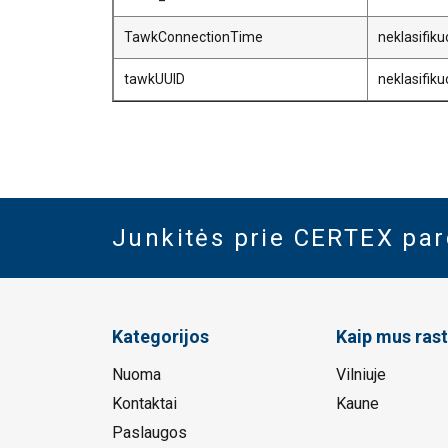
TawkConnectionTime
neklasifik
tawkUUID
neklasifik
Junkitės prie CERTEX pa
Kategorijos
Kaip mus rast
Nuoma
Vilniuje
Kontaktai
Kaune
Paslaugos