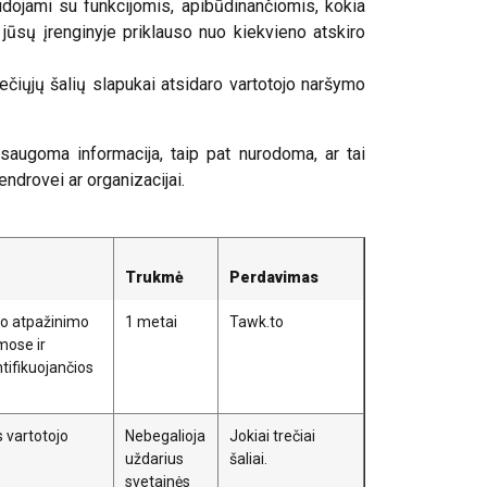
naudojami su funkcijomis, apibūdinančiomis, kokia
jūsų įrenginyje priklauso nuo kiekvieno atskiro
rečiųjų šalių slapukai atsidaro vartotojo naršymo
 saugoma informacija, taip pat nurodoma, ar tai
endrovei ar organizacijai.
Trukmė
Perdavimas
ojo atpažinimo
1 metai
Tawk.to
mose ir
tifikuojančios
s vartotojo
Nebegalioja
Jokiai trečiai
uždarius
šaliai.
svetainės