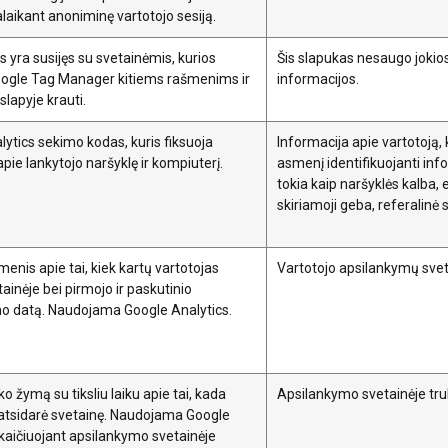
alaikant anoniminę vartotojo sesiją.
s yra susijęs su svetainėmis, kurios
Šis slapukas nesaugo jokio
ogle Tag Manager kitiems rašmenims ir
informacijos.
lapyje krauti.
ytics sekimo kodas, kuris fiksuoja
Informacija apie vartotoją, 
ie lankytojo naršyklę ir kompiuterį.
asmenį identifikuojanti inf
tokia kaip naršyklės kalba,
 naudoja slapukus
skiriamoji geba, referalinė sv
s siekdami suasmeninti turinį, skelbimus ir analizuoti srautą. T
jūsų naudojimąsi mūsų svetaine su mūsų reklamos ir analizės partn
nis apie tai, kiek kartų vartotojas
Vartotojo apsilankymų svet
a informacija, kurią jiems pateikėte arba kurią jie surinko, kai nau
tainėje bei pirmojo ir paskutinio
vatumo politika
o datą. Naudojama Google Analytics.
Veikimą
Tiksliniai
Funkciniai
N
gerinantys
iko žymą su tiksliu laiku apie tai, kada
Apsilankymo svetainėje tr
 atsidarė svetainę. Naudojama Google
skaičiuojant apsilankymo svetainėje