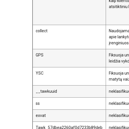
kaip kliento
atsitiktin
collect
Naudojamas
apie lankyt
įrenginiuos
GPS
Fiksuoja un
leidžia vyk
YSC
Fiksuoja un
matytą vai
__tawkuuid
neklasifik
ss
neklasifik
exvat
neklasifik
Tawk_57dbea2260af0d7233b89deb
neklasifik