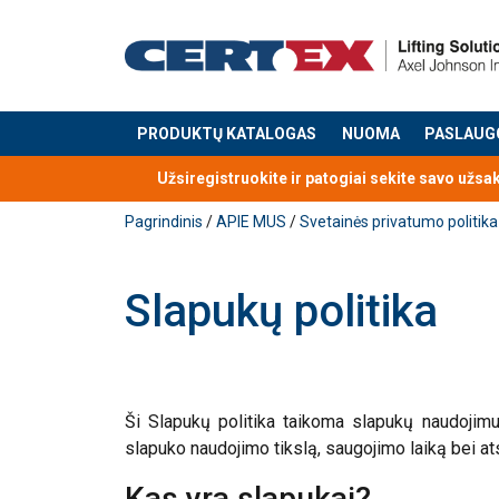
PRODUKTŲ KATALOGAS
NUOMA
PASLAUG
Produktas buvo pridėtas prie jūsų užklausos
Užsiregistruokite ir patogiai sekite savo užsa
Pagrindinis
/
APIE MUS
/
Svetainės privatumo politika
Slapukų politika
Ši Slapukų politika taikoma slapukų naudojimu
slapuko naudojimo tikslą, saugojimo laiką bei a
Kas yra slapukai?