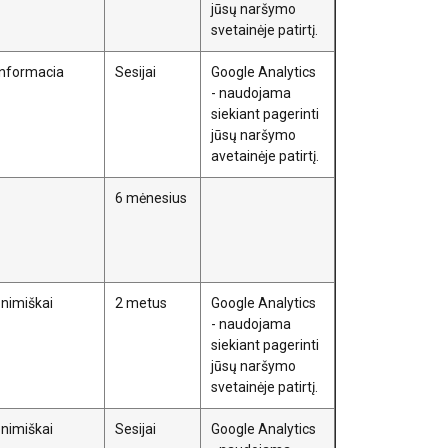
jūsų naršymo
AŠ SUTINKU
svetainėje patirtį.
 informacia
Sesijai
Google Analytics
- naudojama
siekiant pagerinti
jūsų naršymo
avetainėje patirtį.
6 mėnesius
onimiškai
2 metus
Google Analytics
- naudojama
siekiant pagerinti
jūsų naršymo
svetainėje patirtį.
onimiškai
Sesijai
Google Analytics