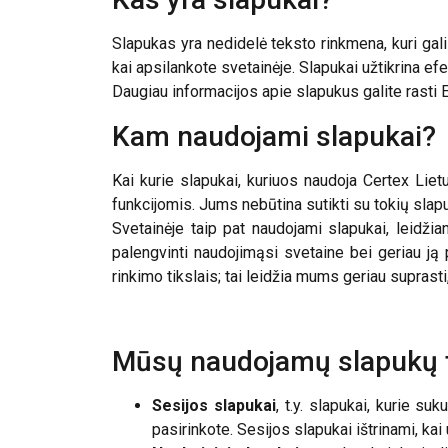
Slapukas yra nedidelė teksto rinkmena, kuri gali
kai apsilankote svetainėje. Slapukai užtikrina ef
Daugiau informacijos apie slapukus galite rasti
Kam naudojami slapukai?
Kai kurie slapukai, kuriuos naudoja Certex Lietu
funkcijomis. Jums nebūtina sutikti su tokių slap
Svetainėje taip pat naudojami slapukai, leidžia
palengvinti naudojimąsi svetaine bei geriau ją
rinkimo tikslais; tai leidžia mums geriau suprasti
Mūsų naudojamų slapukų t
Sesijos slapukai
, t.y. slapukai, kurie su
pasirinkote. Sesijos slapukai ištrinami, ka