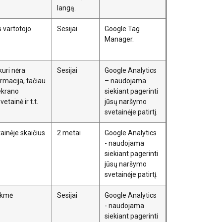
langą.
s vartotojo
Sesijai
Google Tag
Manager.
kuri nėra
Sesijai
Google Analytics
ormacija, tačiau
– naudojama
 ekrano
siekiant pagerinti
etainė ir t.t.
jūsų naršymo
aip pat dalijamės
LITHUANIAN
svetainėje patirtį.
eriais, kurie gali
ENGLISH TRANSLATION
ainėje skaičius
2 metai
Google Analytics
dojatės jų
- naudojama
siekiant pagerinti
jūsų naršymo
eklasifikuojami
svetainėje patirtį.
ukmė
Sesijai
Google Analytics
- naudojama
siekiant pagerinti