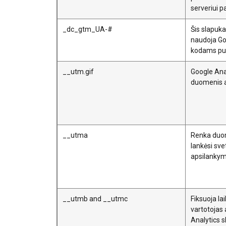
serveriui p
_dc_gtm_UA-#
Šis slapuka
naudoja Go
kodams pus
__utm.gif
Google Anal
duomenis ap
Ši svetainė
Naudojame slapuku
informacija apie 
__utma
Renka duome
ją sujungti su kit
lankėsi sve
paslaugomis.
Pri
apsilankym
Būtinieji
__utmb and __utmc
Fiksuoja la
vartotojas
Analytics 