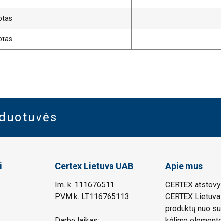
uotas
uotas
rduotuvės
i
Certex Lietuva UAB
Apie mus
Im. k. 111676511
CERTEX atstovyb
PVM k. LT116765113
CERTEX Lietuva 
produktų nuo su
Darbo laikas:
kėlimo elemento.