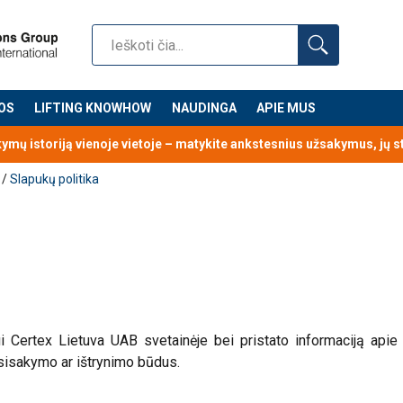
OS
LIFTING KNOWHOW
NAUDINGA
APIE MUS
kymų istoriją vienoje vietoje – matykite ankstesnius užsakymus, jų 
/
Slapukų politika
i Certex Lietuva UAB svetainėje bei pristato informaciją apie
tsisakymo ar ištrynimo būdus.