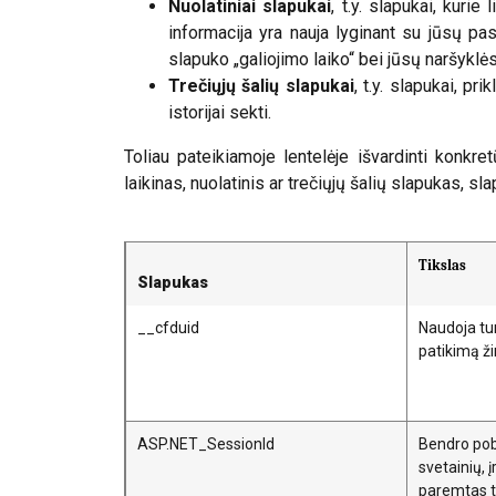
Nuolatiniai slapukai
, t.y. slapukai, kuri
informacija yra nauja lyginant su jūsų pa
slapuko „galiojimo laiko“ bei jūsų naršyklė
Trečiųjų šalių slapukai
, t.y. slapukai, p
istorijai sekti.
Toliau pateikiamoje lentelėje išvardinti konkr
laikinas, nuolatinis ar trečiųjų šalių slapukas, s
Tikslas
Slapukas
__cfduid
Naudoja tur
patikimą ži
ASP.NET_SessionId
Bendro pob
svetainių, 
paremtas t