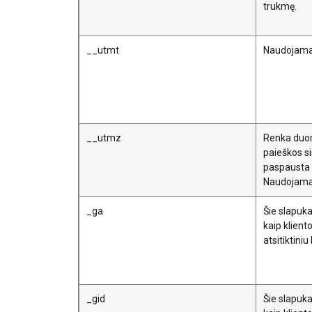
trukmę.
PARODYTI D
__utmt
Naudojama f
__utmz
Renka duome
paieškos s
paspausta 
Naudojama 
_ga
Šie slapuka
kaip kliento
atsitiktin
_gid
Šie slapuka