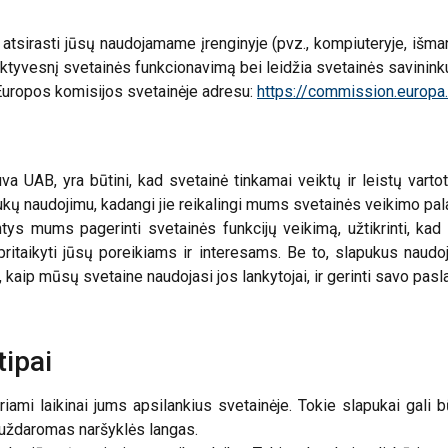
 atsirasti jūsų naudojamame įrenginyje (pvz., kompiuteryje, išma
ektyvesnį svetainės funkcionavimą bei leidžia svetainės savininku
 Europos komisijos svetainėje adresu:
https://commission.europa.
va UAB, yra būtini, kad svetainė tinkamai veiktų ir leistų varto
ukų naudojimu, kadangi jie reikalingi mums svetainės veikimo pal
ntys mums pagerinti svetainės funkcijų veikimą, užtikrinti, ka
 pritaikyti jūsų poreikiams ir interesams. Be to, slapukus nau
, kaip mūsų svetaine naudojasi jos lankytojai, ir gerinti savo pasl
ipai
kuriami laikinai jums apsilankius svetainėje. Tokie slapukai gali 
i uždaromas naršyklės langas.