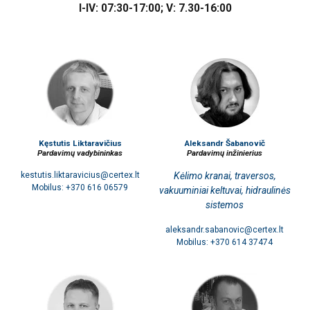
I-IV: 07:30-17:00; V: 7.30-16:00
Kęstutis Liktaravičius
Aleksandr Šabanovič
Pardavimų vadybininkas
Pardavimų inžinierius
kestutis.liktaravicius@certex.lt
Kėlimo kranai, traversos,
Mobilus: +370 616 06579
vakuuminiai keltuvai, hidraulinės
sistemos
aleksandr.sabanovic@certex.lt
Mobilus: +370 614 37474