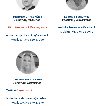
Eduardas Grinkevičius
Kęstutis Baravykas
Pardavimų inžinierius
Pardavimų vadybininkas
Vėjo jėgainės, aukštalipių įranga
kestutis.baravykas@certex.lt
Mobilus: +370 615 99910
eduardas.grinkevicius@certex.lt
Mobilus: +370 620 37200
Liudmila Kazlauskienė
Pardavimų vadybininkė
CertMax+
specialistė
liudmila.kazlauskiene@certex.lt
Mobilus: +370 679 27976