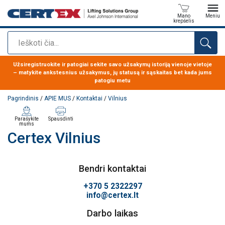
Mano
Meniu
krepšelis
Paieška
Produktas buvo pridėtas prie jūsų užklausos
Užsiregistruokite ir patogiai sekite savo užsakymų istoriją vienoje vietoje
– matykite ankstesnius užsakymus, jų statusą ir sąskaitas bet kada jums
patogiu metu
Pagrindinis
/
APIE MUS
/
Kontaktai
/
Vilnius
Parašykite
Spausdinti
mums
Certex Vilnius
Bendri kontaktai
+370 5 2322297
info@certex.lt
Darbo laikas