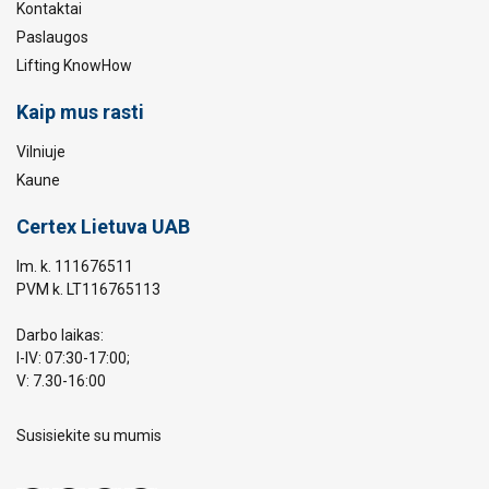
Kontaktai
Paslaugos
Lifting KnowHow
Kaip mus rasti
Vilniuje
Kaune
Certex Lietuva UAB
Im. k. 111676511
PVM k. LT116765113
Darbo laikas:
I-IV: 07:30-17:00;
V: 7.30-16:00
Susisiekite su mumis