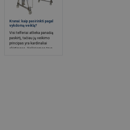
Kranai: kaip pasirinkti pagal
vykdomą veiklą?
Visi telferiai atlieka panašią
paskirtį, tačiau jų veikimo
principas yra kardinaliai
skirtingas. Išskiriamos trys
pagrindinės telferių rūšys –
rankiniai, pneumatiniai ir
elektriniai. Kiekviena iš jų –
pasižymi skirtingomis
pritaikymo galimybės bei,
žinoma, turi savitų privalumų
ir trūkumų.