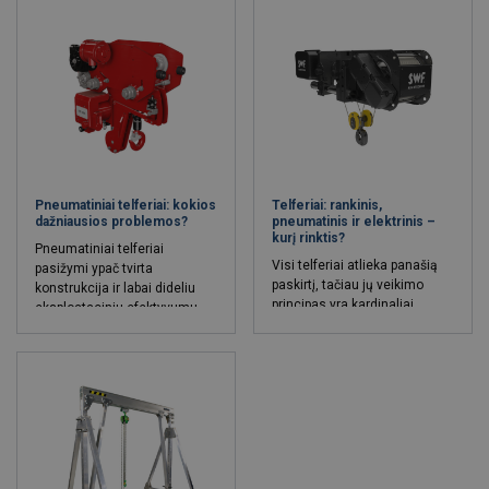
atokioje vietoje.
Pneumatiniai telferiai: kokios
Telferiai: rankinis,
dažniausios problemos?
pneumatinis ir elektrinis –
kurį rinktis?
Pneumatiniai telferiai
Visi telferiai atlieka panašią
pasižymi ypač tvirta
paskirtį, tačiau jų veikimo
konstrukcija ir labai dideliu
principas yra kardinaliai
eksploataciniu efektyvumu,
skirtingas. Išskiriamos trys
tačiau net ir jie kartais
pagrindinės telferių rūšys –
susiduria su tam tikromis
rankiniai, pneumatiniai ir
problemomis. Šiame
elektriniai. Kiekviena iš jų –
straipsnyje aptarsime, kokie
pasižymi skirtingomis
pneumatinio telferio gedimai
pritaikymo galimybės bei,
praktikoje pasitaiko
žinoma, turi savitų privalumų
dažniausiai ir kaip nuo jų
ir trūkumų.
apsisaugoti.