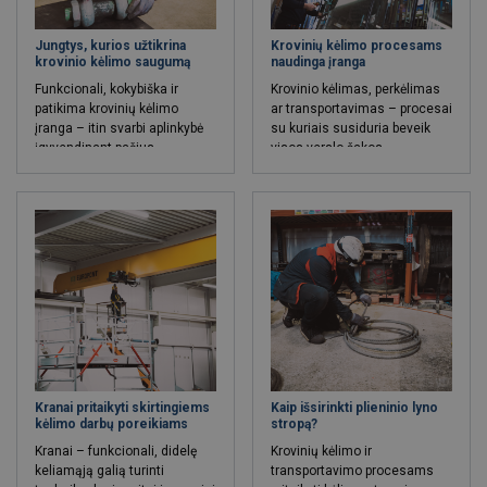
sumažina nelaimingų
atsitikimų tikimybę
Jungtys, kurios užtikrina
Krovinių kėlimo procesams
krovinio kėlimo saugumą
naudinga įranga
Funkcionali, kokybiška ir
Krovinio kėlimas, perkėlimas
patikima krovinių kėlimo
ar transportavimas – procesai
įranga – itin svarbi aplinkybė
su kuriais susiduria beveik
įgyvendinant pačius
visos verslo šakos.
įvairiausius krovinių kėlimo ar
Nuolatiniai krovos darbai
transportavimo procesus.
vyksta tiek statybų sektoriuje,
Galingi, didelę keliamą galią
tiek bet kurioje pramonės
turintys keltuvai nesudėtingai
veikloje ar žemės ūkyje. Su
susitvarko su pačiomis
tam tikrais krovos darbais
sunkiausiomis krovinių kėlimo
sėkmingai susitvarko ir patys
užduotimis.
darbuotojai, tačiau darbinėje
veikloje kasdien susiduriant
su itin sunkiomis
konstrukcijomis,
nestandartinių matmenų
kroviniais ir žmogaus galios
pagalba sunkiai pajudinamais
Kranai pritaikyti skirtingiems
Kaip išsirinkti plieninio lyno
daiktais – krovinio judėjimo
kėlimo darbų poreikiams
stropą?
procesai tampa tikru iššūkiu ir
Kranai – funkcionali, didelę
Krovinių kėlimo ir
kantrybės išbandymu.
keliamąją galią turinti
transportavimo procesams