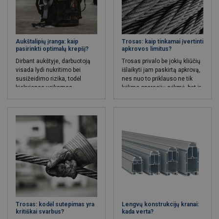
Aukštalipių įranga: kaip
Trosas: kaip tinkamai įvertinti
pasirinkti optimalų krepšį?
apkrovos limitus?
Dirbant aukštyje, darbuotoją
Trosas privalo be jokių kliūčių
visada lydi nukritimo bei
išlaikyti jam paskirtą apkrovą,
susižeidimo rizika, todėl
nes nuo to priklauso ne tik
kiekvienas veiksmas
kėlimo operacijų sėkmė, bet ir
reikalauja išankstinio
darbuotojų saugumas. Troso
planavimo. Aukštyje dirbantys
apkrovos limitų
darbuotojai privalo pasirūpinti
apskaičiavimas neturėtų
darbo specifiką atitinkančia
remtis tik skaičiais, nes jiems
aukštalipių įranga, kuri padeda
didelę įtaką daro ir kiti
užtikrinti darbo aukštyje
veiksniai.
saugumą. Aukštyje dirbantys
žmonės įprastai privalo turėti
ir vieno ar kito tipo krepšius,
kuriuose būtų galima patogiai
laikyti darbo įrankius ir
svarbius asmeninius daiktus.
Dėl netinkamai pasirinkto
Trosas: kodėl sutepimas yra
Lengvų konstrukcijų kranai:
krepšio galima susidurti su
kritiškai svarbus?
kada verta?