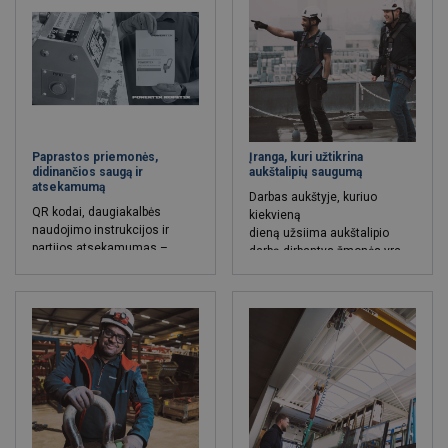
Paprastos priemonės,
Įranga, kuri užtikrina
didinančios saugą ir
aukštalipių saugumą
atsekamumą
Darbas aukštyje, kuriuo
QR kodai, daugiakalbės
kiekvieną
naudojimo instrukcijos ir
dieną užsiima aukštalipio
partijos atsekamumas –
darbą dirbantys žmonės yra
smulkios detalės, kurios daro
labai atsakingas ir pavojingas
didelį poveikį saugai ir
procesas, kuris reikalauja ne
skaidrumui.
tik specialių įgūdžių, bet ir
aukštos kokybės aukštalipių
įrangos. Tinkamai
parinkta
aukštalipių įranga
ne
tik padeda operatyviai teikti
pačias įvairiausias aukštalipio
paslaugas, bet ir užtikrina
aukštalipio saugumą, ženkliai