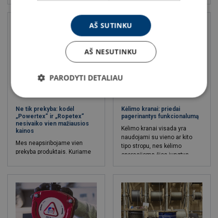
Certex gali padėti juos
tipo blokai nėra tinkami
išspręsti.
situacijoms, kai krentantis
darbuotojas gali neišvystyti
AŠ SUTINKU
greičio, kurio reikia kritimo
stabdymo bloko suveikimui.
AŠ NESUTINKU
PARODYTI DETALIAU
Ne tik prekyba: kodėl
Kėlimo kranai: priedai
„Powertex“ ir „Ropetex“
pagerinantys funkcionalumą
nesivaiko vien mažiausios
Kėlimo kranai visada yra
kainos
naudojami su vieno ar kito
Mes neapsiribojame vien
tipo stropu, nes kėlimo
prekyba produktais. Kuriame
operacijoms šios jungtys
partnerystes su gamintojais,
suteikia daugiau
atliekame savo auditus ir
universalumo ir lankstumo.
palaikome griežtą kontrolę,
Grandininio tipo stropai
kaip gaminami mūsų
dažniausiai naudojami su
produktai. Mūsų tikslas – ne
kranais, kurie yra pritaikyti itin
tik pasiūlyti konkurencingą
sudėtingiems darbams.
kainą, bet sukurti tikrą vertę
Tekstiliniai stropai įprastai