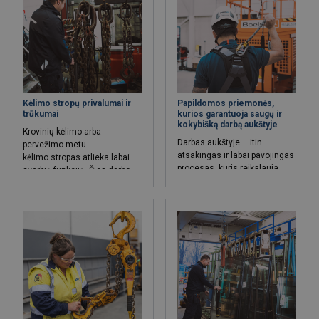
galima gerokai greičiau ir
įranga neįkainojamai
saugiau transportuoti didelių
pasitarnauja darbo našumo
gabaritų dėžes, sunkius
labui, todėl įvairius kėlimo
maišus, metalo ir medžio
mechanizmus aktyviai
gaminius bei kito pobūdžio
naudoja pačios įvairiausios
krovinius ir užtikrinti
pramonės šakos.
maksimalų jų saugumą
kėlimo metu.
Kėlimo stropų privalumai ir
Papildomos priemonės,
trūkumai
kurios garantuoja saugų ir
kokybišką darbą aukštyje
Krovinių kėlimo arba
Darbas aukštyje – itin
pervežimo metu
atsakingas ir labai pavojingas
kėlimo
stropas
atlieka labai
procesas, kuris reikalauja
svarbią funkciją. Šios darbo
nuolatinio susikaupimo,
priemonės yra atsakingos už
įgūdžių bei, savaime
sklandžius ir saugius krovinio
suprantama, specialios
kėlimo ar transportavimo
įrangos. Aukštos kokybės
procesus. Taip pat kėlimo
šalmas, kokybiškos saugos
stropai tiesiogiai įtakoja
virvės, tvirti saugos apraišai ir
darbuotojų, atliekančių krovos
funkcionalūs karabinai –
darbus ir aplinkinių žmonių
pagrindinės priemonės, be
saugumą.
kurių darbas aukštyje nebūtų
saugus ar net įmanomas.