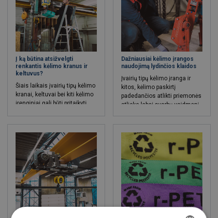
Į ką būtina atsižvelgti
Dažniausiai kėlimo įrangos
renkantis kėlimo kranus ir
naudojimą lydinčios klaidos
keltuvus?
Įvairių tipų kėlimo įranga ir
Šiais laikais įvairių tipų kėlimo
kitos, kėlimo paskirtį
kranai, keltuvai bei kiti kėlimo
padedančios atlikti priemonės
įrenginiai gali būti pritaikyti
atlieka labai svarbų vaidmenį
visiškai skirtingoms kėlimo
bet kokioje pramonės šakoje.
situacijoms, tačiau net ir
renkantis skirtingiems kėlimo
tikslams subalansuotą
techniką, galima vadovautis
keliais bendriniais kriterijais,
kurie neabejotinai palengvins
pasirinkimo procesą.