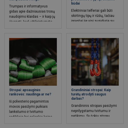
būdai
Trumpas ir informatyvus
Elektriniai telferiai gali būti
gidas apie dažniausias trosų
skirtingų tipų ir rūšių, tačiau
naudojimo klaidas – ir kaip jų
įprastai jie visi susiduria su
išvengti, kad užtikrintumėte
panašaus pobūdžio gedimais.
saugų bei patikimą darbą.
Dėl įvairių gedimų ir
pažeidimų įrangos
naudojimas gali tapti
komplikuotu procesu, o dėl to
galima susidurti ir su darbo
prastovomis.
Stropai: apsauginės
Grandininiai stropai: Kaip
rankovės: naudinga ar ne?
turėtų atrodyti saugus
darbas?
Iš poliesterio pagamintos
Grandininis stropas pasižymi
movos pasižymi puikiais
neprilygstamu tvirtumu ir
lankstumo ir tvirtumo
patikimu. Su tokiu stropu
rodikliais bei palankia kaina.
galima saugiai ir produktyviai
Be to, dėl tokių rankovių
pakelti beveik viską – nuo
naudojimo, stropas efektyviau