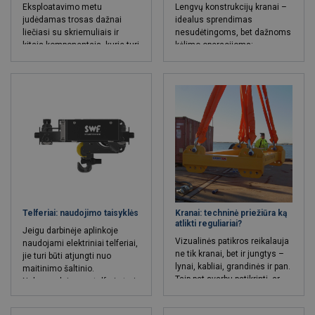
nepatogiu daiktų išdėstymu.
Eksploatavimo metu
Lengvų konstrukcijų kranai –
Dėl šios priežasties gali
judėdamas trosas dažnai
idealus sprendimas
pailgėti atliekamo darbo
liečiasi su skriemuliais ir
nesudėtingoms, bet dažnoms
trukmė. Netinkamai pasirinkti
kitais komponentais, kurie turi
kėlimo operacijoms:
krepšiai gali tapti kliūtimi ne
metalinį paviršių. Toks
susipažinkite kada ir kodėl
tik darbo produktyvumui, bet ir
kontaktas sukelia mechaninę
verta rinktis tokį variantą?
jo saugai. Todėl krepšiai ar
trintį, dėl kurios susidaro
kitos, daiktų laikymo paskirtį
šiluma, kuri gali pažeisti troso
atliekančios priemonės turi
konstrukciją.
būti pasirenkamos itin
apdairiai ir atsakingai.
Aptarkime, kokiais kriterijais
reikia vadovautis norint
pasirinkti optimalų aukštalipio
krepšį.
Telferiai: naudojimo taisyklės
Kranai: techninė priežiūra ką
atlikti reguliariai?
Jeigu darbinėje aplinkoje
Vizualinės patikros reikalauja
naudojami elektriniai telferiai,
ne tik kranai, bet ir jungtys –
jie turi būti atjungti nuo
lynai, kabliai, grandinės ir pan.
maitinimo šaltinio.
Taip pat svarbu patikrinti, ar
Nebenaudojamas telferis turi
nėra jokių skysčių nutekėjimo.
būti saugiai užfiksuojamas ir
pakabinamas saugioje,