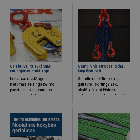
užtikrinti aukščiausius
darbuotojų gerovės
standartus, skaidrumą ir
etikos normų laikymąsi.
Griebtuvai: taisyklingas
Grandininis stropas: gidas,
naudojimas praktikoje
kaip išsirinkti
Keliamos medžiagos
Grandininis kėlimo stropas
kietumas, teisinga kėlimo
gali turėti skirtingą šakų
padėtis ir aplinkosaugos
skaičių. Norint išsirinkti
reikalavimų laikymasis yra
tinkamą šakų skaičių turintį
būtini saugiam ir efektyviam
stropą, būtina išsiaiškinti, kiek
krovinių kėlimui. Paskaitykite
tvirtinimo taškų reikia
ir susipažinkite su naujo
kroviniui. Įprastai stropai turi
griebtuvo patikrinimo
1, 2, 3 arba 4 šakas. Jeigu
principais, sertifikatų kontrole
naudojamas keturių šakų
ir kitais svarbiais saugaus
stropas, krovinio prilaikymo
kėlimo aspektais.
funkciją dažniausiai atlieka tik