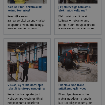
Kaip išsirinkti tinkamiausią
Į ką atsižvelgti renkantis
kėlimo techniką?
elektrinius keltuvus?
Kokybiška
kėlimo
Elektriniai grandininiai
įranga
gerokai palengvina bei
keltuvai – neįkainojama
paspartina įvairių medžiagų,
įranga, norint saugiai, greitai
krovinių bei kitų sunkių
ir patogiai pakelti ar nuleisti
objektų kėlimo ir
įvairių tipų krovinius. Nors visi
transportavimo procesus. Dėl
elektriniai keltuvai atlieka tą
šios priežasties, vieno ar kito
pačią funkciją, tačiau jų
tipo įrenginiai, atliekantys
komplektacija, galios
kėlimo paskirtį, kasdien
parametrai ir kitos techninės
naudojami tiek sandėliuose,
charakteristikos – skiriasi.
tiek gamybinėse patalpose bei
Keli patarimai, kurie padės
statybvietėse. Įvairūs kėlimo
padaryti geriausią sprendimą
įrenginiai efektyviai padeda
ir išsirinkti optimaliausią
pakelti nestandartinių
elektrinio telferio variantą.
matmenų krovinius.
Viskas, ką reikia žinoti apie
Plieninio lyno troso
tekstilinių stropų naudojimą
pritaikymo galimybės
Keliant at transportuojant
Plieno lyno
trosas
– itin
įvairaus tipo krovinius tikrai
plačiai naudojama jungtis,
neapsieinama be kėlimo
kuri turi aibę privalumų. Itin