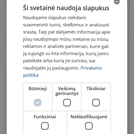
Viskas, ką reikia žinoti apie
Kėlimo stropų tarnavimo
Ši svetainė naudoja slapukus
sijos griebtuvus
trukmė ir kaip ją prailginti?
Fiksuoti griebtuvai užtikrina
Stropai
gali tarnauti iki 10
Naudojame slapukus siekdami
LITHUANIAN
maksimalų stabilų, taip pat
metų. Kėlimo jungčių
suasmeninti turinį, skelbimus ir analizuoti
juos lengva montuoti, todėl
naudojimo taisyklės nurodo,
ENGLISH TRANSLATION
šio tipo mechanizmai
kad išsamią stropų patikrą
srautą. Taip pat dalijamės informacija apie
praktikoje naudojami bene
reikia atlikti mažiausiai 1
jūsų naudojimąsi mūsų svetaine su mūsų
dažniausiai.
kart
ą per 12
m
ėnesius, o
reklamos ir analizės partneriais, kurie gali
kartais ir dažniau.
ją sujungti su kita informacija, kurią jiems
pateikėte arba kurią jie surinko, kai
naudojatės jų paslaugomis.
Privatumo
politika
Būtinieji
Veikimą
Tiksliniai
gerinantys
Kritimo stabdymo blokai:
Kėlimo iššūkių vėjo
kada ir kaip reikia naudoti?
energetikoje sprendimas su
Certex
Kritimo stabdymo blokus
Funkciniai
Neklasifikuojami
Susipažinkite su 4
reikėtų turėti visada, tiek
pagrindiniais kėlimo iššūkiais
dirbant didesniame, tiek
vėjo energetikoje ir kaip
mažesniame aukštyje. Šio