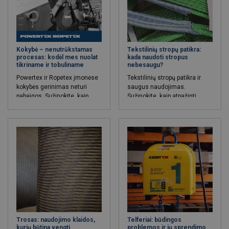
trys šakos. Ketvirtoji šaka
įprastai naudojama krovinio
balansavimui.
Kokybė – nenutrūkstamas
Tekstilinių stropų patikra:
procesas: kodėl mes nuolat
kada naudoti stropus
tikriname ir tobuliname
nebesaugu?
Powertex ir Ropetex įmonėse
Tekstilinių stropų patikra ir
kokybės gerinimas neturi
saugus naudojimas.
pabaigos. Sužinokite, kaip
Sužinokite, kaip atpažinti
nuolatinis tobulinimas
pažeidimus, kada išimti
užtikrina produktų saugumą,
stropą iš eksploatacijos ir
patikimumą ir atitiktį
kada kreiptis į CERTEX
reikalavimams.
specialistus.
Trosas: naudojimo klaidos,
Telferiai: būdingos
kurių būtina vengti
problemos ir jų sprendimo