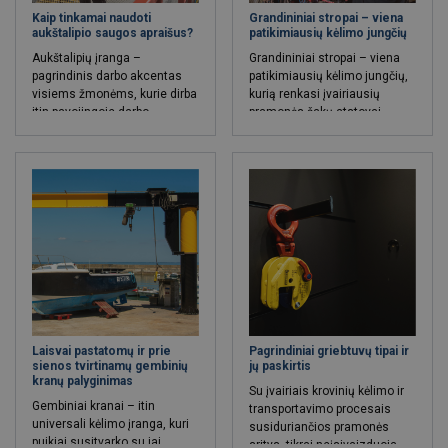
rodikliais pasižyminčios
Kaip tinkamai naudoti
Grandininiai stropai – viena
medžiagos, tokios kaip ypač
aukštalipio saugos apraišus?
patikimiausių kėlimo jungčių
stiprus, aukštos kokybės
Aukštalipių įranga
–
Grandininiai
stropai
– viena
plienas.
pagrindinis darbo akcentas
patikimiausių kėlimo jungčių,
visiems žmonėms, kurie dirba
kurią renkasi įvairiausių
itin pavojingoje darbo
pramonės šakų atstovai.
aplinkoje, tai yra aukštyje.
Grandiniai lynai yra pritaikyti
Aukštalipių įranga susideda iš
dirbti sudėtingomis
skirtingų, apsaugą aukštyje
sąlygomis, vyraujant
garantuojančių komponentų.
kardinaliai skirtingai
temperatūrai.
Laisvai pastatomų ir prie
Pagrindiniai griebtuvų tipai ir
sienos tvirtinamų gembinių
jų paskirtis
kranų palyginimas
Su įvairiais krovinių kėlimo ir
Gembiniai
kranai
– itin
transportavimo procesais
universali kėlimo įranga, kuri
susiduriančios pramonės
puikiai susitvarko su jai
sritys, tikrai neįsivaizduoja