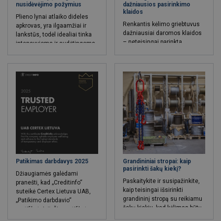
nusidėvėjimo požymius
dažniausios pasirinkimo
klaidos
Plieno lynai atlaiko dideles
Renkantis kėlimo griebtuvus
apkrovas, yra ilgaamžiai ir
dažniausiai daromos klaidos
lankstūs, todėl idealiai tinka
– neteisingai parinkta
intensyvioms ir sudėtingoms
apkrovos riba, neįvertintas
kėlimo operacijoms.
kėlimo operacijų dažnumas ir
Sužinokite, kaip atpažinti troso
sudėtingumas bei atmestinai
nusidėvėjimą – nutrūkusias
atliktas pasirinkimo
vielas, koroziją, dilimą,
procesas. Paskaitykite ir
sulinkimus, suplokštėjimą,
susipažinkite, kaip išvengti
skersmens sumažėjimą,
dažniausiai daromų griebtuvų
pailgėjimą ar neįprastus
klaidų, kad kėlimo darbai būtų
garsus.
saugūs, efektyvūs ir atitiktų
reikalavimus.
Patikimas darbdavys 2025
Grandininiai stropai: kaip
pasirinkti šakų kiekį?
Džiaugiamės galėdami
Paskaitykite ir susipažinkite,
pranešti, kad „Creditinfo“
kaip teisingai išsirinkti
suteikė Certex Lietuva UAB,
grandininį stropą su reikiamu
„Patikimo darbdavio“
šakų kiekiu, kad kėlimas būtų
sertifikatą! 🎉 Šis sertifikatas
saugus ir efektyvus.
pabrėžia mūsų įsipareigojimą