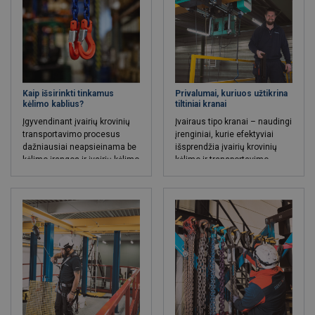
tipas ir darbo sąlygos.
grandinė pasižymi didele
Grandininiai stropai – aukštai
keliamąja galia ir patikimai
temperatūrai atsparūs kėlimo
susitvarko su įvairaus tipo
lynai, kurie pasižymi
kėlimo uždaviniais. Ir
nepriekaištingais tvarumo ir
plieniniai, ir grandiniai stropai
ilgaamžiškumo rodikliais.
turi savų pranašumų ir
trūkumų.
Kaip išsirinkti tinkamus
Privalumai, kuriuos užtikrina
kėlimo kablius?
tiltiniai kranai
Įgyvendinant įvairių krovinių
Įvairaus tipo
kranai
– naudingi
transportavimo procesus
įrenginiai, kurie efektyviai
dažniausiai neapsieinama be
išsprendžia įvairių krovinių
kėlimo įrangos ir įvairių kėlimo
kėlimo ir transportavimo
jungčių. Bene universaliausia,
uždavinius. Dėl šios
įvairiems kėlimo procesams
priežasties tokio tipo įranga
pritaikyta jungtis –
kabliai
.
yra labai plačiai naudojama
Naudojant kranus, keltuvus ir
įvairiose pramonės šakose,
kito tipo kėlimo įrangą, kabliai
pradedant statybų sektoriumi
padeda patogiai ir stabiliai
baigiant automobilių pramone
sugriebti keliamą krovinį bei
ar skirtingomis gamybos
transportuoti jį iš vienos
sritimis.
vietos į kitą. Įprastai kablių
gamybos procese yra
naudojamos itin patikimais
tvarumo ir ilgaamžiškumo