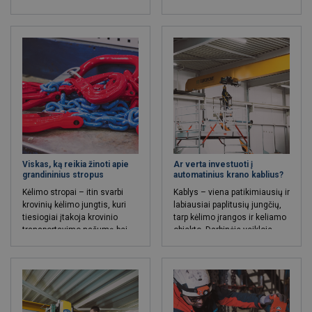
paskirtomis krovinių
sklandžių ir operatyvių krovos
transportavimo ar kėlimo
darbų be vieno ar kito tipo
užduotimis. Gembiniai kranai,
griebtuvų.
kitaip nei kito tipo kėlimo
įranga, išsiskiria itin paprasta
ir pakankamai nesudėtingai
montuojama konstrukcija.
Viskas, ką reikia žinoti apie
Ar verta investuoti į
grandininius stropus
automatinius krano kablius?
Kėlimo stropai – itin svarbi
Kablys – viena patikimiausių ir
krovinių kėlimo jungtis, kuri
labiausiai paplitusių jungčių,
tiesiogiai įtakoja krovinio
tarp kėlimo įrangos ir keliamo
transportavimo našumą bei
objekto. Darbinėje veikloje
saugumą. Bene vienas
dirbant su kranais, keltuvais
populiariausių ir dažniausiai
ar bet kokio tipo kėlimo
naudojamų kėlimo stropų tipų
technika, vienos ar kitos
– grandininis stropas.
rūšies kablius tikrai naudoja
visos pramonės sritys.