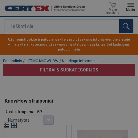
Mano
Meniu
krepšelis
Paieška
Produktas buvo pridėtas prie jūsų užklausos
Užsiregistruokite ir patogiai sekite savo užsakymų istoriją vienoje vietoje
– matykite ankstesnius užsakymus, jų statusą ir sąskaitas bet kada jums
patogiu metu
Pagrindinis
/
LIFTING KNOWHOW
/
Naudinga informacija
FILTRAI & SUBKATEGORIJOS
KnowHow straipsniai
Rasti straipsniai:
57
Numatytas