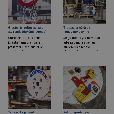
per pasitikėjimą, skaidrumą ir
naudojami su kranais, kurie
ilgalaikį veikimą.
atlieka gležnų bei lengvesnių
krovinių kėlimo darbus.
Gradininis keltuvas: kaip
Trosas: priežiūra ir
atsiranda triukšmingumas?
tarnavimo trukmė
Grandininio tipo telferiai
Jeigu trosas yra nešvarus
įprastai tarnauja ilgai ir
arba padengtas senais,
patikimai. Dažniausiai jie
sukietėjusio tepalo
susiduria ir su minimalia
sluoksniais, visų pirma jį
gedimų rizika. Visgi, reikia
reikia kruopščiai nuvalyti ir
pripažinti, kad grandininių
visiškai išdžiovinti. Valymo
telferių ilgaamžiškumui ir
procesas atveria kelią
efektyvumui labai didelę įtaką
šviežiam tepalui ir tuo pačiu
daro tinkama ir nuosekli
daro teigiamą poveikį troso
priežiūra.
eksploatavimo trukmei.
Trosas: kaip įžvelgti
Kėlimo griebtuvai: