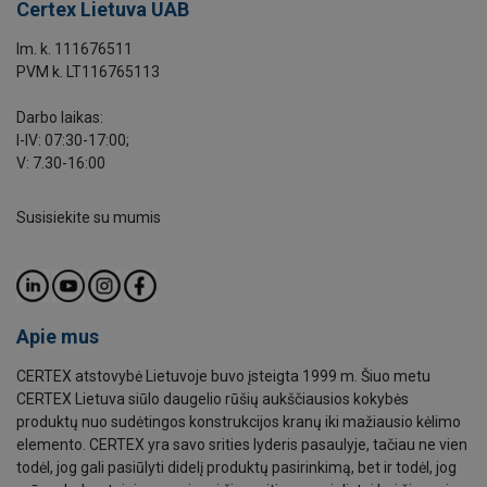
Certex Lietuva UAB
Im. k. 111676511
PVM k. LT116765113
Darbo laikas:
I-IV: 07:30-17:00;
V: 7.30-16:00
Susisiekite su mumis
Apie mus
CERTEX atstovybė Lietuvoje buvo įsteigta 1999 m. Šiuo metu
CERTEX Lietuva siūlo daugelio rūšių aukščiausios kokybės
produktų nuo sudėtingos konstrukcijos kranų iki mažiausio kėlimo
elemento. CERTEX yra savo srities lyderis pasaulyje, tačiau ne vien
todėl, jog gali pasiūlyti didelį produktų pasirinkimą, bet ir todėl, jog