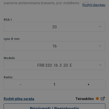
įvairiems antžeminiams kranams, pvz. mobiliems ir vikšriniams
Rodyti daugiau
kranams. Tai puikus pasirinkimas, kai reikia dažnai keisti bloką.
- Dvigubai sandarinti, priežiūros nereikalaujantys ritininiai guoliai.
- Projektinis saugo
RDA
t
20
Lyno Ø
mm
16
Modelis
FRB 320 .16 .3 .20 .E
Kiekis:
Rodyti pilną sąrašą
Teiraukitės
Prisijungti / Registruotis