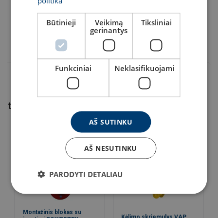
politika
6097FRB670283125E
Būtinieji
Veikimą
Tiksliniai
gerinantys
6097FRB670323125E
Funkciniai
Neklasifikuojami
taip pat galime Jums pasiūlyti...
AŠ SUTINKU
AŠ NESUTINKU
PARODYTI DETALIAU
Montažinis blokas su
Kėlimo skriemulys VAP