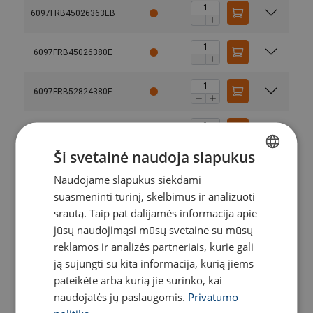
6097FRB45026363EB
6097FRB45026380E
6097FRB52824380E
6097FRB52826380E
Ši svetainė naudoja slapukus
6097FRB52828380E
Naudojame slapukus siekdami
LITHUANIAN
suasmeninti turinį, skelbimus ir analizuoti
ENGLISH TRANSLATION
6097FRB528263100E
srautą. Taip pat dalijamės informacija apie
jūsų naudojimąsi mūsų svetaine su mūsų
reklamos ir analizės partneriais, kurie gali
6097FRB528283100E
ją sujungti su kita informacija, kurią jiems
pateikėte arba kurią jie surinko, kai
6097FRB575283100E
naudojatės jų paslaugomis.
Privatumo