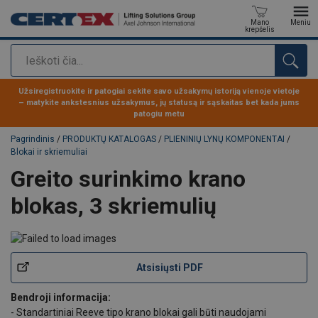
Mano
Meniu
krepšelis
Paieška
Produktas buvo pridėtas prie jūsų užklausos
Užsiregistruokite ir patogiai sekite savo užsakymų istoriją vienoje vietoje
– matykite ankstesnius užsakymus, jų statusą ir sąskaitas bet kada jums
patogiu metu
Pagrindinis
/
PRODUKTŲ KATALOGAS
/
PLIENINIŲ LYNŲ KOMPONENTAI
/
Blokai ir skriemuliai
Greito surinkimo krano
blokas, 3 skriemulių
Atsisiųsti PDF
Bendroji informacija:
- Standartiniai Reeve tipo krano blokai gali būti naudojami