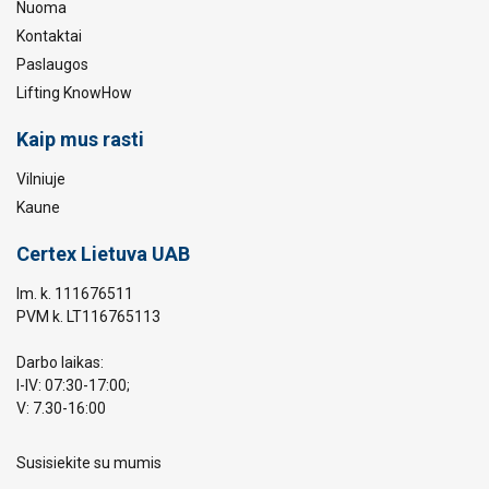
Nuoma
Kontaktai
Paslaugos
Lifting KnowHow
Kaip mus rasti
Vilniuje
Kaune
Certex Lietuva UAB
Im. k. 111676511
PVM k. LT116765113
Darbo laikas:
I-IV: 07:30-17:00;
V: 7.30-16:00
Susisiekite su mumis