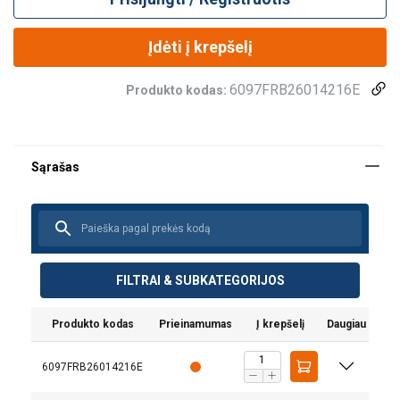
Įdėti į krepšelį
6097FRB26014216E
Produkto kodas:
FILTRAI & SUBKATEGORIJOS
Produkto kodas
Prieinamumas
Į krepšelį
Daugiau
6097FRB26014216E