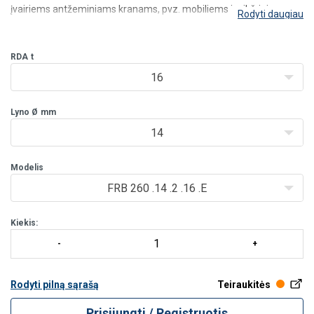
įvairiems antžeminiams kranams, pvz. mobiliems ir vikšriniams
Rodyti daugiau
kranams. Tai puikus pasirinkimas, kai reikia dažnai keisti bloką.
- Dvigubai sandarinti, priežiūros nereikalaujantys ritininiai guoliai.
- Projektinis saugo
RDA
t
16
Lyno Ø
mm
14
Modelis
FRB 260 .14 .2 .16 .E
Kiekis:
Rodyti pilną sąrašą
Teiraukitės
Prisijungti / Registruotis