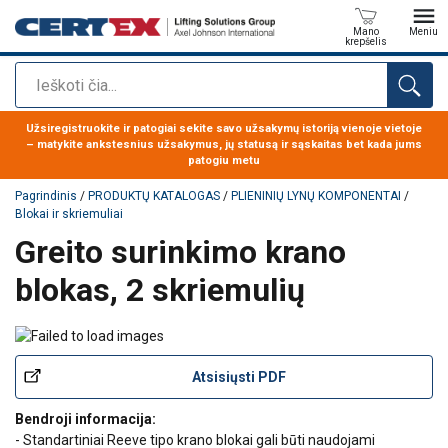
Mano
Meniu
krepšelis
Paieška
Produktas buvo pridėtas prie jūsų užklausos
Užsiregistruokite ir patogiai sekite savo užsakymų istoriją vienoje vietoje
– matykite ankstesnius užsakymus, jų statusą ir sąskaitas bet kada jums
patogiu metu
Pagrindinis
/
PRODUKTŲ KATALOGAS
/
PLIENINIŲ LYNŲ KOMPONENTAI
/
Blokai ir skriemuliai
Greito surinkimo krano
blokas, 2 skriemulių
Atsisiųsti PDF
Bendroji informacija:
- Standartiniai Reeve tipo krano blokai gali būti naudojami