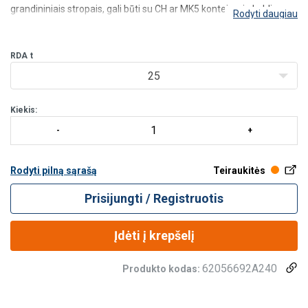
grandininiais stropais, gali būti su CH ar MK5 konteinerių kablias
Rodyti daugiau
tvirtinamais konteinerio apačioje.
Konstrukcija:
A tipo traversa yra pažeminto profilio aukščio su tvir
RDA
t
25
Kiekis:
Rodyti pilną sąrašą
Teiraukitės
Prisijungti / Registruotis
Įdėti į krepšelį
62056692A240
Produkto kodas: