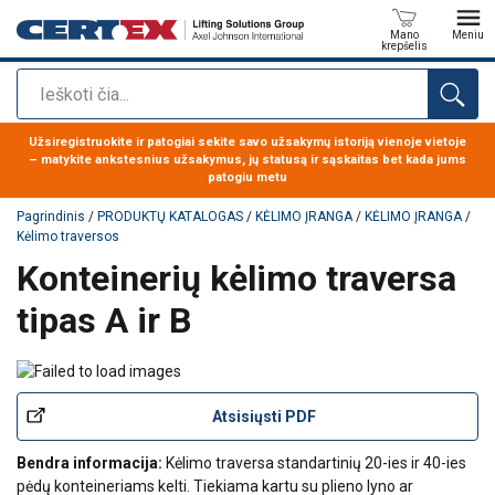
Mano
Meniu
krepšelis
Paieška
Produktas buvo pridėtas prie jūsų užklausos
Užsiregistruokite ir patogiai sekite savo užsakymų istoriją vienoje vietoje
– matykite ankstesnius užsakymus, jų statusą ir sąskaitas bet kada jums
patogiu metu
Pagrindinis
/
PRODUKTŲ KATALOGAS
/
KĖLIMO ĮRANGA
/
KĖLIMO ĮRANGA
/
Kėlimo traversos
Konteinerių kėlimo traversa
tipas A ir B
Atsisiųsti PDF
Bendra informacija:
Kėlimo traversa standartinių 20-ies ir 40-ies
pėdų konteineriams kelti. Tiekiama kartu su plieno lyno ar