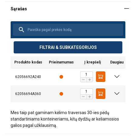
FILTRAI & SUBKATEGORIJOS
Produkto kodas
Prieinamumas
Į krepšelį
Daugiau
62056692A240
62056694A360
Medžiaga:
Mes taip pat gaminam kėlimo traversas 30-ies pėdų
standartiniams konteineriams, kitų dydžių ar keliamosios
Žymėjimas:
galios pagal užklausimą.