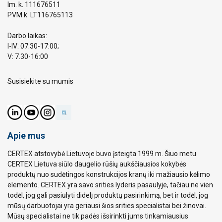
Im. k. 111676511
PVM k. LT116765113
Darbo laikas:
I-IV: 07:30-17:00;
V: 7.30-16:00
Susisiekite su mumis
Apie mus
CERTEX atstovybė Lietuvoje buvo įsteigta 1999 m. Šiuo metu
CERTEX Lietuva siūlo daugelio rūšių aukščiausios kokybės
produktų nuo sudėtingos konstrukcijos kranų iki mažiausio kėlimo
elemento. CERTEX yra savo srities lyderis pasaulyje, tačiau ne vien
todėl, jog gali pasiūlyti didelį produktų pasirinkimą, bet ir todėl, jog
mūsų darbuotojai yra geriausi šios srities specialistai bei žinovai.
Mūsų specialistai ne tik padės išsirinkti jums tinkamiausius