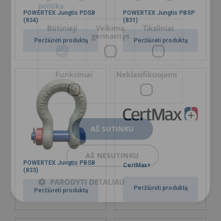
politika
POWERTEX Jungtis PDSB
POWERTEX Jungtis PBSP
Trumpa informacija apie standartus
(834)
(831)
Būtinieji
Veikimą
Tiksliniai
gerinantys
Peržiūrėti produktą
Peržiūrėti produktą
Medžiaga:
Žymėjimas:
Funkciniai
Neklasifikuojami
Temperatūros diapazonas:
Padengimas:
Standartas:
Dėmesio:
AŠ SUTINKU
Atsargos koeficientas:
Klasė:
AŠ NESUTINKU
POWERTEX Jungtis PBSB
CertMax+
(833)
PARODYTI DETALIAU
Peržiūrėti produktą
Peržiūrėti produktą