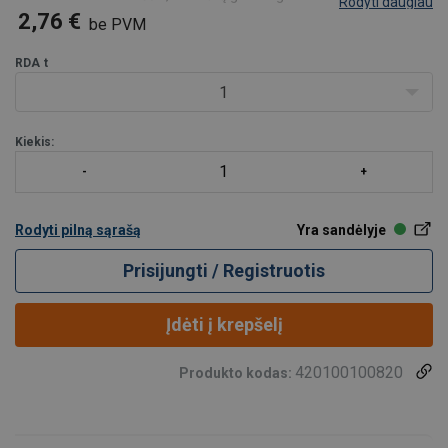
Rodyti daugiau
nuimti/uždėti.
2,76 €
be PVM
Jungtis D formos. Kaištis įsukamas į korpusą. Atitinka LST EN
13889 ir US Fed. Spec. RR-C-271 Type IVA Class 3 standartų
RDA
t
reikalavimus.
1
Sav
Kiekis:
Rodyti pilną sąrašą
Yra sandėlyje
Prisijungti / Registruotis
Įdėti į krepšelį
420100100820
Produkto kodas: