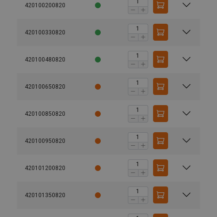
420100200820
420100330820
420100480820
420100650820
420100850820
420100950820
420101200820
Vartotojo vadovas
Powertex-Shackle-User-Manual-ML-20260407.pdf
420101350820