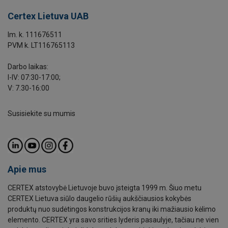
Certex Lietuva UAB
Im. k. 111676511
PVM k. LT116765113
Darbo laikas:
I-IV: 07:30-17:00;
V: 7.30-16:00
Susisiekite su mumis
Apie mus
CERTEX atstovybė Lietuvoje buvo įsteigta 1999 m. Šiuo metu
CERTEX Lietuva siūlo daugelio rūšių aukščiausios kokybės
produktų nuo sudėtingos konstrukcijos kranų iki mažiausio kėlimo
elemento. CERTEX yra savo srities lyderis pasaulyje, tačiau ne vien