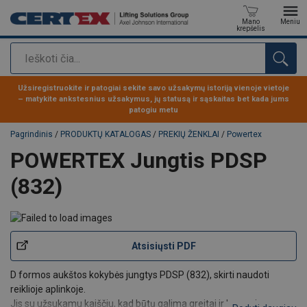
Mano
Meniu
krepšelis
Paieška
Produktas buvo pridėtas prie jūsų užklausos
Užsiregistruokite ir patogiai sekite savo užsakymų istoriją vienoje vietoje
– matykite ankstesnius užsakymus, jų statusą ir sąskaitas bet kada jums
patogiu metu
Pagrindinis
/
PRODUKTŲ KATALOGAS
/
PREKIŲ ŽENKLAI
/
Powertex
POWERTEX Jungtis PDSP
(832)
Atsisiųsti PDF
D formos aukštos kokybės jungtys PDSP (832), skirti naudoti
reiklioje aplinkoje.
Jis su užsukamu kaiščiu, kad būtų galima greitai ir lengvai