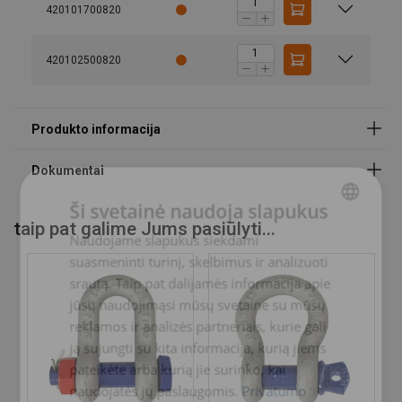
420101700820
Produkto dokumentai
POWERTEX
Powertex-Shackle-PDSP-DoC-ML-20260205.pdf
420102500820
Ši svetainė naudoja slapukus
taip pat galime Jums pasiūlyti...
Naudojame slapukus siekdami
LITHUANIAN
suasmeninti turinį, skelbimus ir analizuoti
ENGLISH TRANSLATION
srautą. Taip pat dalijamės informacija apie
jūsų naudojimąsi mūsų svetaine su mūsų
reklamos ir analizės partneriais, kurie gali
ją sujungti su kita informacija, kurią jiems
POWERTEX
pateikėte arba kurią jie surinko, kai
naudojatės jų paslaugomis.
Privatumo