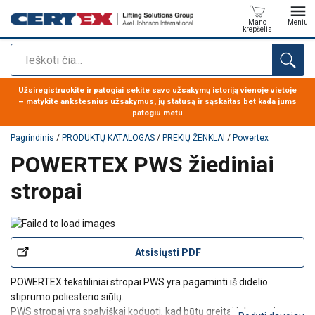
Mano
Meniu
krepšelis
Paieška
Produktas buvo pridėtas prie jūsų užklausos
Užsiregistruokite ir patogiai sekite savo užsakymų istoriją vienoje vietoje
– matykite ankstesnius užsakymus, jų statusą ir sąskaitas bet kada jums
patogiu metu
Pagrindinis
/
PRODUKTŲ KATALOGAS
/
PREKIŲ ŽENKLAI
/
Powertex
POWERTEX PWS žiediniai
stropai
Atsisiųsti PDF
POWERTEX tekstiliniai stropai PWS yra pagaminti iš didelio
stiprumo poliesterio siūlų.
PWS stropai yra spalviškai koduoti, kad būtų greitai ir lengvai