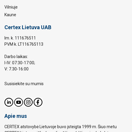
Vilniuje
Kaune
Certex Lietuva UAB
Im. k. 111676511
PVM k. LT116765113
Darbo laikas:
I-IV: 07:30-17:00;
V: 7.30-16:00
Susisiekite su mumis
Apie mus
CERTEX atstovybė Lietuvoje buvo įsteigta 1999 m. Šiuo metu