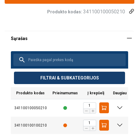
341100100050210
Produkto kodas:
Tiesiai
U-for
FILTRAI & SUBKATEGORIJOS
Atsargos koeficientas 7:1
Vartotojo vadovas
Produkto kodas
Prieinamumas
Į krepšelį
Daugiau
Powertex-Slings-PRS-PWE-PWS-User-Manual-ML-
341100100050210
20260617.pdf
Bredd
50 mm
1,0
2,0
341100100100210
60 mm
2,0
4,0
Produkto dokumentai
90 mm
3,0
6,0