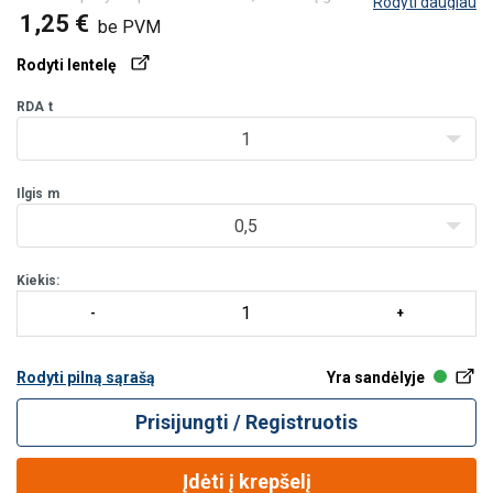
Rodyti daugiau
atskirti darbinės apkrovos ribą (WLL).
1,25 €
be PVM
Lentelėje pateikiamos tik standartiniai tonos RDA stropai, tačiau
pagal užsakymą PWS stropai gali būt
Rodyti lentelę
RDA
t
1
Ilgis
m
0,5
Kiekis:
Rodyti pilną sąrašą
Yra sandėlyje
Prisijungti / Registruotis
Įdėti į krepšelį