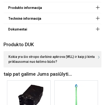
120 mm
4,0
8,0
Powertex-Webbing-Sling-Endless-PWS-DoC-ML-
150 mm
5,0
10,0
20251203.pdf
180 mm
6,0
12,0
240 mm
8,0
16,0
300 mm
10,0
20,0
300 mm
12,0
24,0
240 mm
15,0
30,0
300 mm
20,0
40,0
Produkto DUK
Faktorius (K
)
1
2
L
Kokia yra šio stropo darbinė apkrova (WLL) ir kaip ji kinta
priklausomai nuo kėlimo būdo?
taip pat galime Jums pasiūlyti...