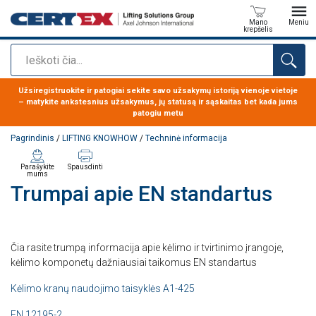
Mano
Meniu
krepšelis
Paieška
Produktas buvo pridėtas prie jūsų užklausos
Užsiregistruokite ir patogiai sekite savo užsakymų istoriją vienoje vietoje
– matykite ankstesnius užsakymus, jų statusą ir sąskaitas bet kada jums
patogiu metu
Pagrindinis
/
LIFTING KNOWHOW
/
Techninė informacija
Parašykite
Spausdinti
mums
Trumpai apie EN standartus
Čia rasite trumpą informacija apie kėlimo ir tvirtinimo įrangoje,
kėlimo komponetų dažniausiai taikomus EN standartus
Kėlimo kranų naudojimo taisyklės A1-425
EN 12195-2