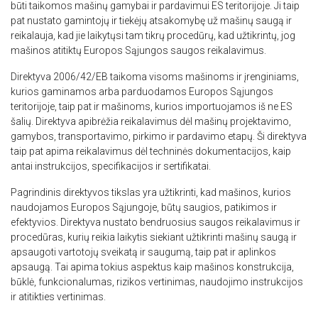
jūsų naudojimąsi mūsų svetaine su mūsų
būti taikomos mašinų gamybai ir pardavimui ES teritorijoje. Ji taip
pat nustato gamintojų ir tiekėjų atsakomybę už mašinų saugą ir
reklamos ir analizės partneriais, kurie gali
reikalauja, kad jie laikytųsi tam tikrų procedūrų, kad užtikrintų, jog
ją sujungti su kita informacija, kurią jiems
mašinos atitiktų Europos Sąjungos saugos reikalavimus.
pateikėte arba kurią jie surinko, kai
naudojatės jų paslaugomis.
Privatumo
Direktyva 2006/42/EB taikoma visoms mašinoms ir įrenginiams,
politika
kurios gaminamos arba parduodamos Europos Sąjungos
teritorijoje, taip pat ir mašinoms, kurios importuojamos iš ne ES
šalių. Direktyva apibrėžia reikalavimus dėl mašinų projektavimo,
Būtinieji
Veikimą
Tiksliniai
gerinantys
gamybos, transportavimo, pirkimo ir pardavimo etapų. Ši direktyva
taip pat apima reikalavimus dėl techninės dokumentacijos, kaip
antai instrukcijos, specifikacijos ir sertifikatai.
Funkciniai
Neklasifikuojami
Pagrindinis direktyvos tikslas yra užtikrinti, kad mašinos, kurios
naudojamos Europos Sąjungoje, būtų saugios, patikimos ir
efektyvios. Direktyva nustato bendruosius saugos reikalavimus ir
procedūras, kurių reikia laikytis siekiant užtikrinti mašinų saugą ir
apsaugoti vartotojų sveikatą ir saugumą, taip pat ir aplinkos
apsaugą. Tai apima tokius aspektus kaip mašinos konstrukcija,
AŠ SUTINKU
būklė, funkcionalumas, rizikos vertinimas, naudojimo instrukcijos
ir atitikties vertinimas.
AŠ NESUTINKU