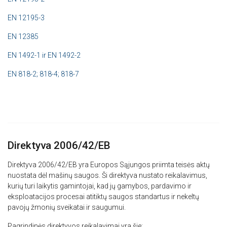
EN 12195-3
EN 12385
EN 1492-1 ir EN 1492-2
EN 818-2; 818-4; 818-7
Direktyva 2006/42/EB
Direktyva 2006/42/EB yra Europos Sąjungos priimta teisės aktų
nuostata dėl mašinų saugos. Ši direktyva nustato reikalavimus,
kurių turi laikytis gamintojai, kad jų gamybos, pardavimo ir
eksploatacijos procesai atitiktų saugos standartus ir nekeltų
pavojų žmonių sveikatai ir saugumui.
Pagrindinės direktyvos reikalavimai yra šie: