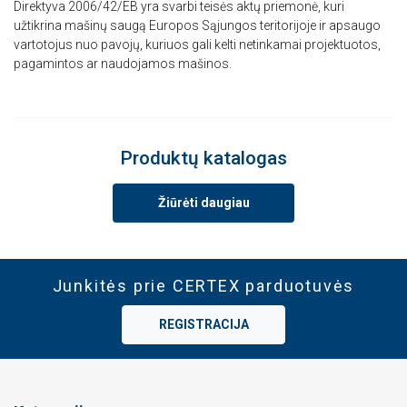
Direktyva 2006/42/EB yra svarbi teisės aktų priemonė, kuri
užtikrina mašinų saugą Europos Sąjungos teritorijoje ir apsaugo
PARODYTI DETALIAU
vartotojus nuo pavojų, kuriuos gali kelti netinkamai projektuotos,
pagamintos ar naudojamos mašinos.
Produktų katalogas
Žiūrėti daugiau
Junkitės prie CERTEX parduotuvės
REGISTRACIJA