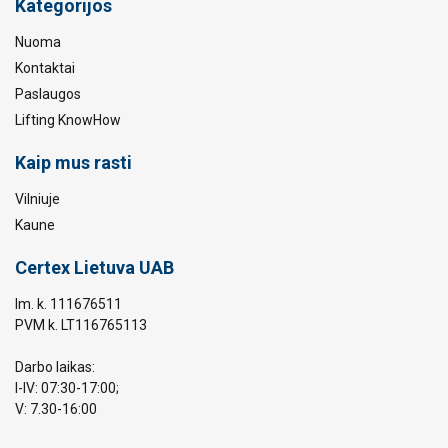
Kategorijos
Nuoma
Kontaktai
Paslaugos
Lifting KnowHow
Kaip mus rasti
Vilniuje
Kaune
Certex Lietuva UAB
Im. k. 111676511
PVM k. LT116765113
Darbo laikas:
I-IV: 07:30-17:00;
V: 7.30-16:00