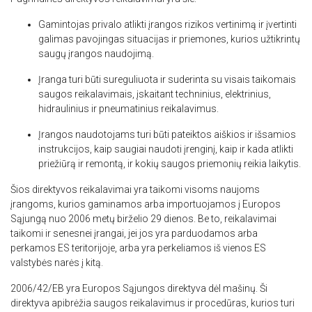
Gamintojas privalo atlikti įrangos rizikos vertinimą ir įvertinti
galimas pavojingas situacijas ir priemones, kurios užtikrintų
saugų įrangos naudojimą.
Įranga turi būti sureguliuota ir suderinta su visais taikomais
saugos reikalavimais, įskaitant techninius, elektrinius,
hidraulinius ir pneumatinius reikalavimus.
Įrangos naudotojams turi būti pateiktos aiškios ir išsamios
instrukcijos, kaip saugiai naudoti įrenginį, kaip ir kada atlikti
priežiūrą ir remontą, ir kokių saugos priemonių reikia laikytis.
Šios direktyvos reikalavimai yra taikomi visoms naujoms
įrangoms, kurios gaminamos arba importuojamos į Europos
Sąjungą nuo 2006 metų birželio 29 dienos. Be to, reikalavimai
taikomi ir senesnei įrangai, jei jos yra parduodamos arba
Ši svetainė naudoja slapukus
perkamos ES teritorijoje, arba yra perkeliamos iš vienos ES
valstybės narės į kitą.
Naudojame slapukus siekdami
LITHUANIAN
suasmeninti turinį, skelbimus ir analizuoti
2006/42/EB yra Europos Sąjungos direktyva dėl mašinų. Ši
ENGLISH TRANSLATION
srautą. Taip pat dalijamės informacija apie
direktyva apibrėžia saugos reikalavimus ir procedūras, kurios turi