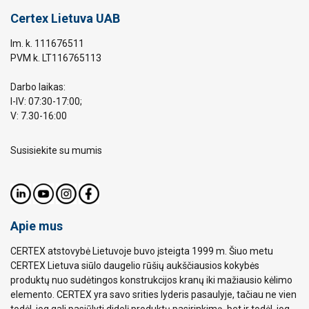
Certex Lietuva UAB
Im. k. 111676511
PVM k. LT116765113
Darbo laikas:
I-IV: 07:30-17:00;
V: 7.30-16:00
Susisiekite su mumis
Apie mus
CERTEX atstovybė Lietuvoje buvo įsteigta 1999 m. Šiuo metu
CERTEX Lietuva siūlo daugelio rūšių aukščiausios kokybės
produktų nuo sudėtingos konstrukcijos kranų iki mažiausio kėlimo
elemento. CERTEX yra savo srities lyderis pasaulyje, tačiau ne vien