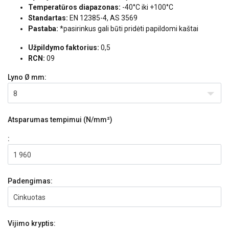
Temperatūros diapazonas:
-40°C iki +100°C
Standartas:
EN 12385-4, AS 3569
Pastaba:
*pasirinkus gali būti pridėti papildomi kaštai
Užpildymo faktorius:
0,5
RCN:
09
Lyno Ø
mm:
8
Atsparumas tempimui (N/mm²)
:
1 960
Padengimas:
Cinkuotas
Vijimo kryptis: