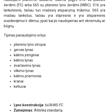
šerdimi (FC) arba S65 su plieninio lyno šerdimi (IWRC). S16 yra
lankstesnis, tačiau turi mažesnį atsparumą trūkimui. S65 yra
mažiau lankstus, tačiau yra stipresnis ir yra atsparesnis
susidėvėjimui ir dilimui, ypač kai jis naudojamas ant skriemulių ar
būgnų.
Tipinės panaudojimo sritys:
plieninio lyno stropai
gervės lynas
kėlimo įrenginiai
kėlimo lynas
švartavimo lynas
vilkimo lynas
kėlimo priemonės
kranai
keltuvai
Lyno konstrukcija:
6x36WS-FC
Žymėjimas:
Atitinka standartą