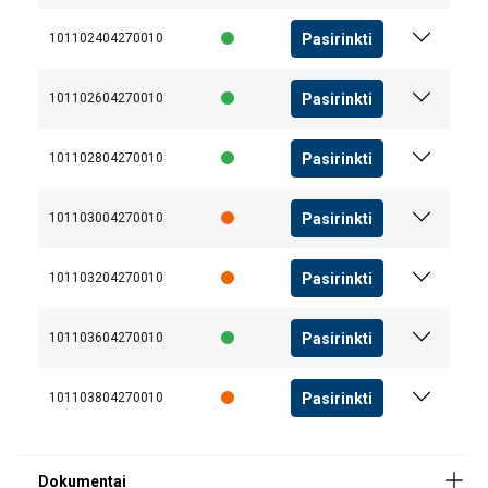
AŠ SUTINKU
Pasirinkti
101102404270010
AŠ NESUTINKU
Pasirinkti
101102604270010
PARODYTI DETALIAU
Pasirinkti
101102804270010
Vartotojo vadovas
User Manual ROPETEX Steel Wire Rope (LT).pdf
Pasirinkti
101103004270010
Pasirinkti
101103204270010
Saugos duomenų lapai
Apkrovos diagrama SWR 6X36 FC.pdf.pdf
Pasirinkti
101103604270010
Pasirinkti
101103804270010