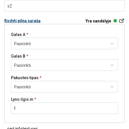
sZ
Rodyti pilną sąrašą
Yra sandėlyje
Galas A
Pasirinkti
Galas B
Pasirinkti
Pakuotes tipas
Pasirinkti
Lyno ilgis m
cart.infotext-swr