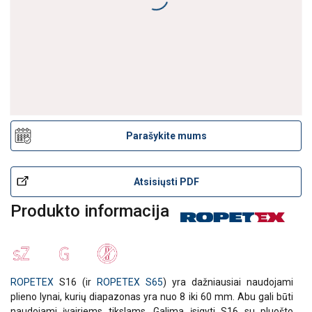
Plieno lynas ROPETEX S16
Parašykite mums
Atsisiųsti PDF
Produkto informacija
ROPETEX
S16 (ir
ROPETEX S65
) yra dažniausiai naudojami
plieno lynai, kurių diapazonas yra nuo 8 iki 60 mm. Abu gali būti
naudojami įvairiems tikslams. Galima įsigyti S16 su pluošto