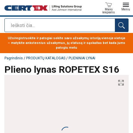
Mano
Meniu
krepšelis
Paieška
Produktas buvo pridėtas prie jūsų užklausos
Užsiregistruokite ir patogiai sekite savo užsakymų istoriją vienoje vietoje
– matykite ankstesnius užsakymus, jų statusą ir sąskaitas bet kada jums
patogiu metu
Pagrindinis
/
PRODUKTŲ KATALOGAS
/
PLIENINIAI LYNAI
Plieno lynas ROPETEX S16