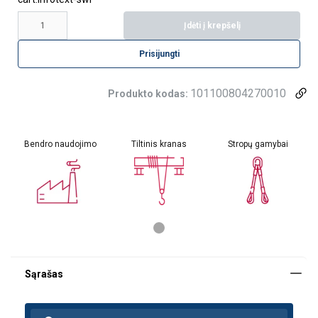
Įdėti į krepšelį
Prisijungti
101100804270010
Produkto kodas:
Bendro naudojimo
Tiltinis kranas
Stropų gamybai