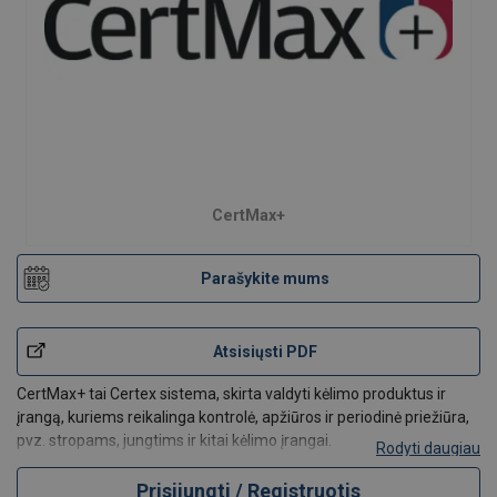
CertMax+
Parašykite mums
Atsisiųsti PDF
CertMax+ tai Certex sistema, skirta valdyti kėlimo produktus ir
įrangą, kuriems reikalinga kontrolė, apžiūros ir periodinė priežiūra,
pvz. stropams, jungtims ir kitai kėlimo įrangai.
Rodyti daugiau
CertMax+ padeda įmonėms greitai ir efektyviai užtikrinti aukštą
saugumo lygį. Sistemoje galima identifikuoti
Prisijungti / Registruotis