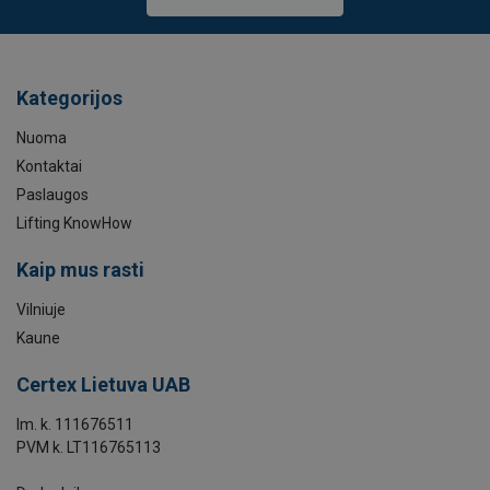
Pateikti užklausą
Kategorijos
Nuoma
Kontaktai
Paslaugos
Lifting KnowHow
Kaip mus rasti
Vilniuje
Kaune
Certex Lietuva UAB
Im. k. 111676511
PVM k. LT116765113