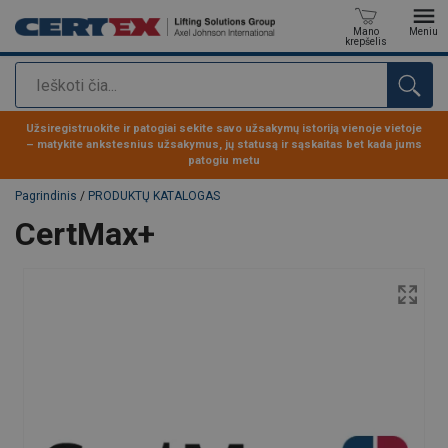
Mano
Meniu
krepšelis
Paieška
Produktas buvo pridėtas prie jūsų užklausos
Užsiregistruokite ir patogiai sekite savo užsakymų istoriją vienoje vietoje
– matykite ankstesnius užsakymus, jų statusą ir sąskaitas bet kada jums
patogiu metu
Pagrindinis
/
PRODUKTŲ KATALOGAS
CertMax+