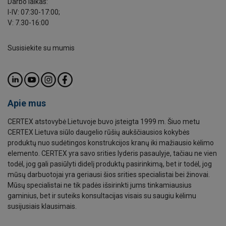
Darbo laikas:
I-IV: 07:30-17:00;
V: 7.30-16:00
Susisiekite su mumis
Apie mus
CERTEX atstovybė Lietuvoje buvo įsteigta 1999 m. Šiuo metu
CERTEX Lietuva siūlo daugelio rūšių aukščiausios kokybės
produktų nuo sudėtingos konstrukcijos kranų iki mažiausio kėlimo
elemento. CERTEX yra savo srities lyderis pasaulyje, tačiau ne vien
todėl, jog gali pasiūlyti didelį produktų pasirinkimą, bet ir todėl, jog
mūsų darbuotojai yra geriausi šios srities specialistai bei žinovai.
Mūsų specialistai ne tik padės išsirinkti jums tinkamiausius
gaminius, bet ir suteiks konsultacijas visais su saugiu kėlimu
susijusiais klausimais.