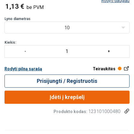
Rodyti daugiau
Trumpa informacija apie standartus
1,13 €
be PVM
Lyno diametras
10
Kiekis:
Rodyti pilną sąrašą
Teiraukitės
Prisijungti / Registruotis
Įdėti į krepšelį
123101000480
Produkto kodas: