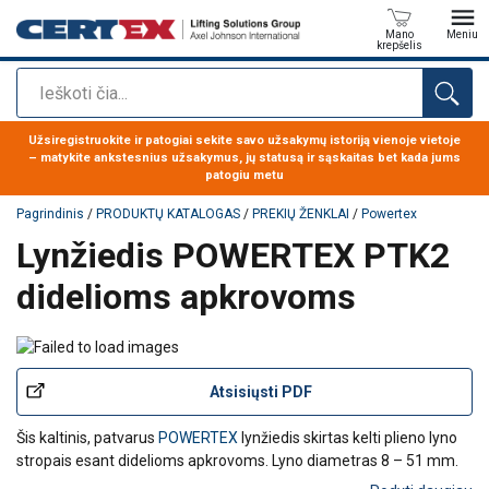
Mano
Meniu
krepšelis
Paieška
Produktas buvo pridėtas prie jūsų užklausos
Užsiregistruokite ir patogiai sekite savo užsakymų istoriją vienoje vietoje
– matykite ankstesnius užsakymus, jų statusą ir sąskaitas bet kada jums
patogiu metu
Pagrindinis
/
PRODUKTŲ KATALOGAS
/
PREKIŲ ŽENKLAI
/
Powertex
Lynžiedis POWERTEX PTK2
didelioms apkrovoms
Atsisiųsti PDF
Šis kaltinis, patvarus
POWERTEX
lynžiedis skirtas kelti plieno lyno
stropais esant didelioms apkrovoms. Lyno diametras 8 – 51 mm.