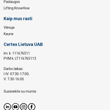
Paslaugos
Lifting KnowHow
Kaip mus rasti
Vilniuje
Kaune
Certex Lietuva UAB
Im. k. 111676511
PVM k. LT116765113
Darbo laikas:
I-IV: 07:30-17:00;
V: 7.30-16:00
Susisiekite su mumis