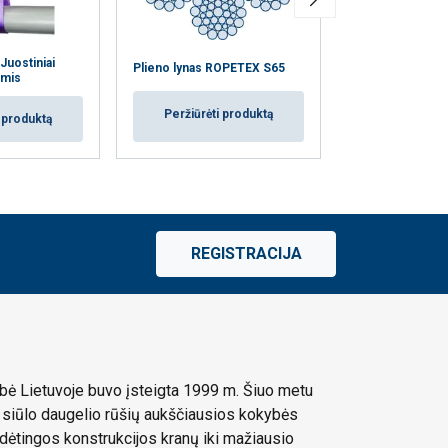
uostiniai
Grandinės krepš
Plieno lynas ROPETEX S65
omis
POWERTEX
Peržiūrėti produktą
i produktą
Peržiūrėti
REGISTRACIJA
ė Lietuvoje buvo įsteigta 1999 m. Šiuo metu
siūlo daugelio rūšių aukščiausios kokybės
dėtingos konstrukcijos kranų iki mažiausio