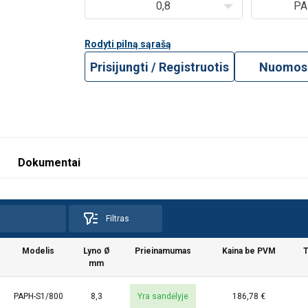
0,8
PA
Rodyti pilną sąrašą
Prisijungti / Registruotis
Nuomos 
Dokumentai
Filtras
Modelis
Lyno Ø
Prieinamumas
Kaina be PVM
T
mm
 naudoja slapukus
PAPH-S1/800
8,3
Yra sandėlyje
186,78 €