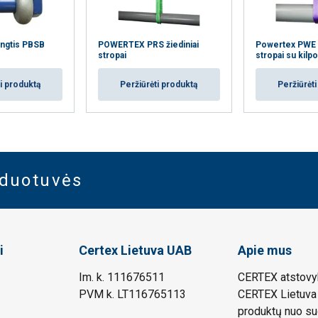
ngtis PBSB
POWERTEX PRS žiediniai
Powertex PWE J
stropai
stropai su kilp
i produktą
Peržiūrėti produktą
Peržiūrėt
rduotuvės
i
Certex Lietuva UAB
Apie mus
Im. k. 111676511
CERTEX atstovyb
PVM k. LT116765113
CERTEX Lietuva 
produktų nuo su