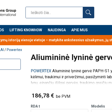
OS
LIFTING KNOWHOW
NAUDINGA
APIE MUS
t PAPH-S1 (LT).pdf
kymų istoriją vienoje vietoje – matykite ankstesnius užsakymus, jų 
LAI
/
Powertex
Aliumininė lyninė g
POWERTEX
Aliumininė lyninė gervė PAPH-S1 yr
kėlimui, traukimui ir priveržimui, pasižyminti la
lynu, einančiu išilgai gervės, traukimo greičiu 
186,78 €
be PVM
RDA
t
Modelis