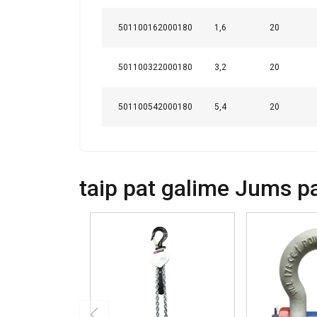
Naudojame slapuku
informacija apie 
501100162000180
1,6
20
ją sujungti su kit
paslaugomis.
Pri
501100322000180
3,2
20
Būtinieji
501100542000180
5,4
20
PARODYTI D
taip pat galime Jums pas