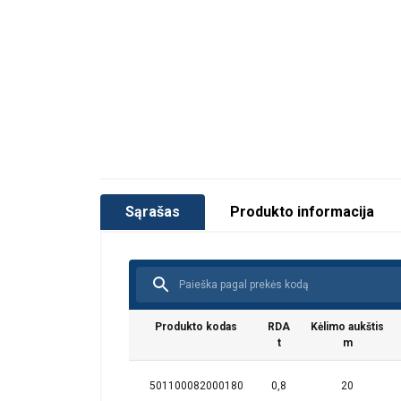
Trumpa informacija apie standartus
Medžiaga:
Žymėjimas:
Sąrašas
Produkto informacija
Temperatūros diapazonas:
Padengimas:
Standartas:
Pastaba:
Atsargos koeficientas:
Produkto kodas
RDA
Kėlimo aukštis
t
m
Ši svetainė
501100082000180
0,8
20