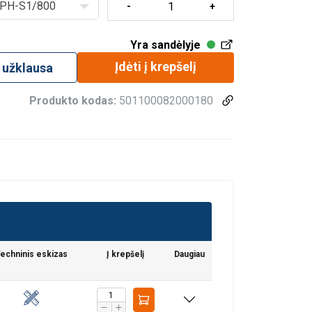
PH-S1/800
Yra sandėlyje
Įdėti į krepšelį
užklausa
Produkto kodas:
501100082000180
echninis eskizas
Į krepšelį
Daugiau