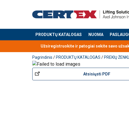
Vartotojo vadovas
PRODUKTŲ KATALOGAS
NUOMA
PASLAUG
Produktas buvo pridėtas prie jūsų užklausos
User Manual Powertex Wire Rope Pulling Hois
Užsiregistruokite ir patogiai sekite savo užsa
Pagrindinis
/
PRODUKTŲ KATALOGAS
/
PREKIŲ ŽENK
Atsisiųsti PDF