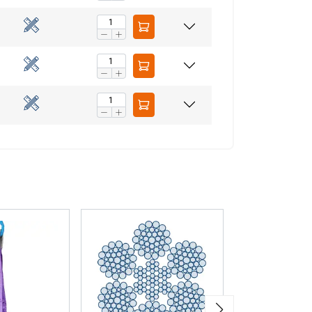
aip pat dalijamės
LITHUANIAN
eriais, kurie gali
ENGLISH TRANSLATION
dojatės jų
eklasifikuojami
AŠ SUTINKU