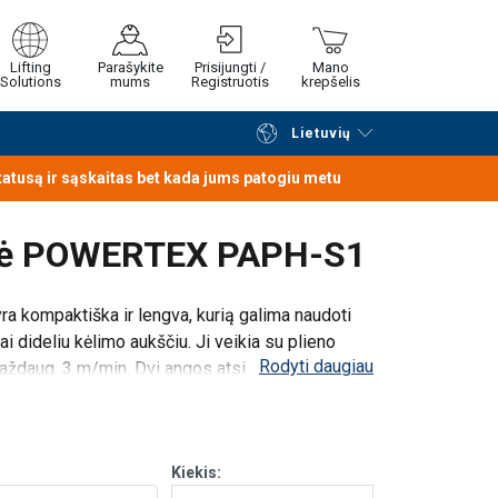
Lifting
Parašykite
Prisijungti /
Mano
Solutions
mums
Registruotis
krepšelis
Lietuvių
Tęsti naršymą
Tęsti pirkimą
statusą ir sąskaitas bet kada jums patogiu metu
ervė POWERTEX PAPH-S1
a kompaktiška ir lengva, kurią galima naudoti
bai dideliu kėlimo aukščiu. Ji veikia su plieno
Rodyti daugiau
maždaug. 3 m/min. Dvi angos atsidaro paeiliui, to
Kiekis: