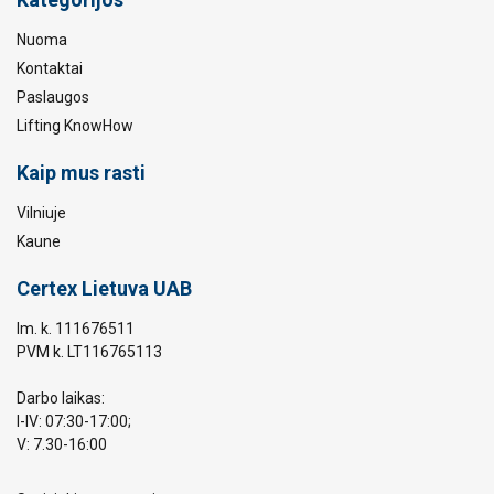
Nuoma
Kontaktai
Paslaugos
Lifting KnowHow
Kaip mus rasti
Vilniuje
Kaune
Certex Lietuva UAB
Im. k. 111676511
PVM k. LT116765113
Darbo laikas:
I-IV: 07:30-17:00;
V: 7.30-16:00