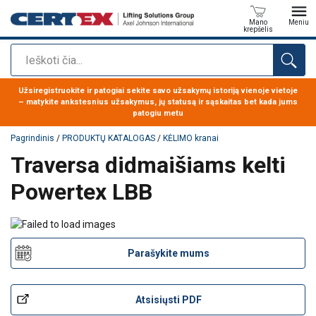
Mano
Meniu
krepšelis
Paieška
Produktas buvo pridėtas prie jūsų užklausos
Užsiregistruokite ir patogiai sekite savo užsakymų istoriją vienoje vietoje
– matykite ankstesnius užsakymus, jų statusą ir sąskaitas bet kada jums
patogiu metu
Pagrindinis
/
PRODUKTŲ KATALOGAS
/
KĖLIMO kranai
Traversa didmaišiams kelti
Powertex LBB
Parašykite mums
Atsisiųsti PDF