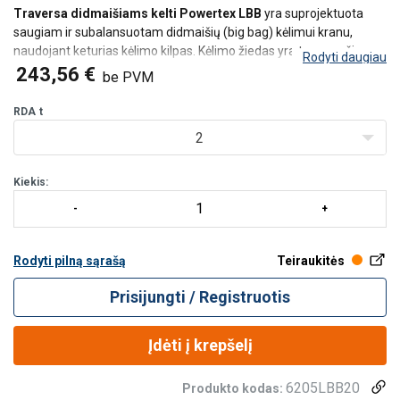
Traversa didmaišiams kelti Powertex LBB
yra suprojektuota
saugiam ir subalansuotam didmaišių (big bag) kėlimui kranu,
naudojant keturias kėlimo kilpas. Kėlimo žiedas yra tame pačiame
Rodyti daugiau
aukštyje kaip ir stropų atramos, taip optimizuojant turimą kėlimo
243,56 €
be PVM
aukštį po kranu.
Traversa tinka daugumai didmai/p>
RDA
t
2
Kiekis:
Rodyti pilną sąrašą
Teiraukitės
Prisijungti / Registruotis
Įdėti į krepšelį
6205LBB20
Produkto kodas: