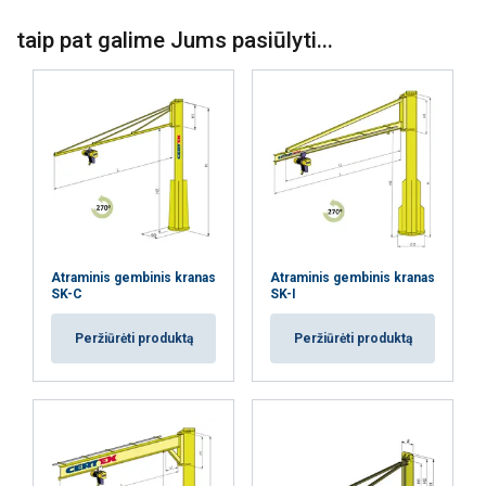
taip pat galime Jums pasiūlyti...
Atraminis gembinis kranas
Atraminis gembinis kranas
SK-C
SK-I
Peržiūrėti produktą
Peržiūrėti produktą
Ši svetainė naudoja slapukus
Naudojame slapukus siekdami
LITHUANIAN
suasmeninti turinį, skelbimus ir analizuoti
ENGLISH TRANSLATION
srautą. Taip pat dalijamės informacija apie