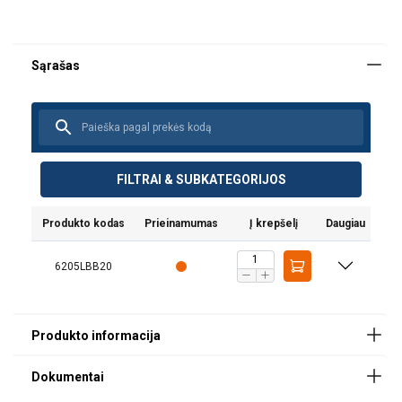
Vartotojo vadovas
Poertex-Lifting-Beam-LBB-User-Manual-ML-
202600217.pdf
FILTRAI & SUBKATEGORIJOS
Produkto kodas
Prieinamumas
Į krepšelį
Daugiau
Produkto dokumentai
6205LBB20
Powertex-Lifting-Beam-LBB-DoC-ML-20250902.pdf
Maišams, kurių dugno matmenys nepatenka į 75 × 75
cm – 105 × 105 cm intervalą