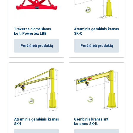
naudojatės jų paslaugomis.
Privatumo
politika
Būtinieji
Veikimą
Tiksliniai
Traversa didmaišiams
Atraminis gembinis kranas
gerinantys
kelti Powertex LBB
SK-C
Peržiūrėti produktą
Peržiūrėti produktą
Funkciniai
Neklasifikuojami
AŠ SUTINKU
AŠ NESUTINKU
PARODYTI DETALIAU
Atraminis gembinis kranas
Gembinis kranas ant
SK-I
kolonos SK-IL