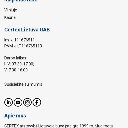
Vilniuje
Kaune
Certex Lietuva UAB
Im. k. 111676511
PVM k. LT116765113
Darbo laikas:
I-IV: 07:30-17:00;
V: 7.30-16:00
Susisiekite su mumis
Apie mus
CERTEX atstovybė Lietuvoje buvo įsteigta 1999 m. Šiuo metu