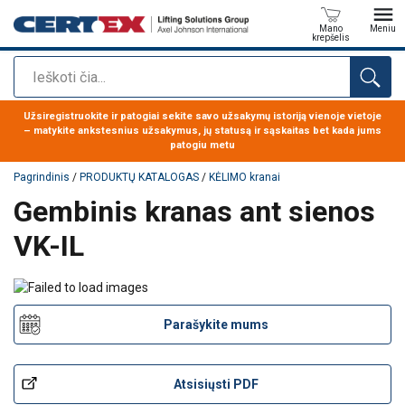
Mano
Meniu
krepšelis
Paieška
Produktas buvo pridėtas prie jūsų užklausos
Užsiregistruokite ir patogiai sekite savo užsakymų istoriją vienoje vietoje
– matykite ankstesnius užsakymus, jų statusą ir sąskaitas bet kada jums
patogiu metu
Pagrindinis
/
PRODUKTŲ KATALOGAS
/
KĖLIMO kranai
Gembinis kranas ant sienos
VK-IL
Parašykite mums
Atsisiųsti PDF