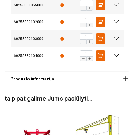
60255330055000
60255330102000
60255330103000
Medžiaga:
Žymėjimas:
60255330104000
Padengimas:
Ši svetainė naudoja slapukus
Naudojame slapukus siekdami
LITHUANIAN
taip pat galime Jums pasiūlyti...
suasmeninti turinį, skelbimus ir analizuoti
ENGLISH TRANSLATION
srautą. Taip pat dalijamės informacija apie
jūsų naudojimąsi mūsų svetaine su mūsų
reklamos ir analizės partneriais, kurie gali
ją sujungti su kita informacija, kurią jiems
pateikėte arba kurią jie surinko, kai