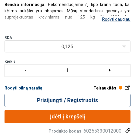
Bendra informacija:
Rekomenduojame šį tipo kraną tada, kai
kėlimo aukštis yra ribojamas. Mūsų standartinis gaminys yra
suprojektuotas kroviniams nuo 125 kg iki 1000 kg.
Rodyti daugiau
Kranas suprojektuotas be strėlės atotampų, o tai ženkliai padidina
kėlimo aukštį.
Visi šie sieniniai sukiojamieji kranai suproj
RDA
0,125
Kiekis:
Rodyti pilną sąrašą
Teiraukitės
Prisijungti / Registruotis
Įdėti į krepšelį
60255330012000
Produkto kodas: