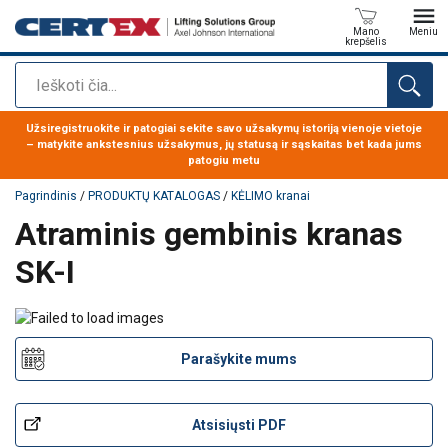
Mano
Meniu
krepšelis
Paieška
Produktas buvo pridėtas prie jūsų užklausos
Užsiregistruokite ir patogiai sekite savo užsakymų istoriją vienoje vietoje
– matykite ankstesnius užsakymus, jų statusą ir sąskaitas bet kada jums
patogiu metu
Pagrindinis
/
PRODUKTŲ KATALOGAS
/
KĖLIMO kranai
Atraminis gembinis kranas
SK-I
Parašykite mums
Atsisiųsti PDF