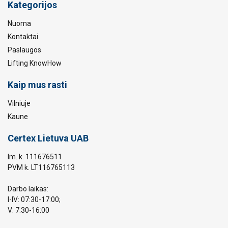
Kategorijos
Nuoma
Kontaktai
Paslaugos
Lifting KnowHow
Kaip mus rasti
Vilniuje
Kaune
Certex Lietuva UAB
Im. k. 111676511
PVM k. LT116765113
Darbo laikas:
I-IV: 07:30-17:00;
V: 7.30-16:00