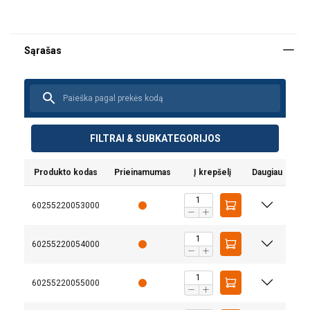
FILTRAI & SUBKATEGORIJOS
Produkto kodas
Prieinamumas
Į krepšelį
Daugiau
60255220053000
60255220054000
60255220055000