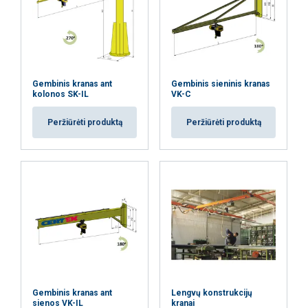
Funkciniai
Neklasifikuojami
Gembinis kranas ant
Gembinis sieninis kranas
kolonos SK-IL
VK-C
AŠ SUTINKU
Peržiūrėti produktą
Peržiūrėti produktą
AŠ NESUTINKU
PARODYTI DETALIAU
Gembinis kranas ant
Lengvų konstrukcijų
sienos VK-IL
kranai