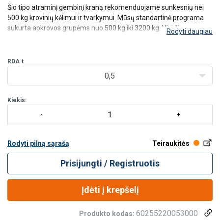
Šio tipo atraminį gembinį kraną rekomenduojame sunkesnių nei
500 kg krovinių kėlimui ir tvarkymui. Mūsų standartinė programa
sukurta apkrovos grupėms nuo 500 kg iki 3200 kg. Visi šie
Rodyti daugiau
gembiniai kranai suprojektuoti su IPE profilio strėle, kuri idealiai
tinka naudoti kartu su elektriniu vežimėliu.
Kra
RDA
t
0,5
Kiekis:
Rodyti pilną sąrašą
Teiraukitės
Prisijungti / Registruotis
Įdėti į krepšelį
60255220053000
Produkto kodas: