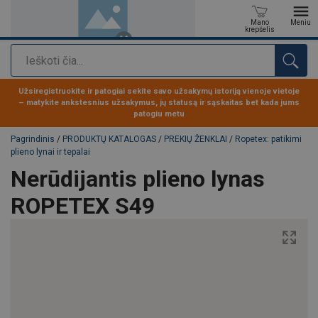
Mano
Meniu
krepšelis
Paieška
Produktas buvo pridėtas prie jūsų užklausos
Užsiregistruokite ir patogiai sekite savo užsakymų istoriją vienoje vietoje
– matykite ankstesnius užsakymus, jų statusą ir sąskaitas bet kada jums
patogiu metu
Pagrindinis
/
PRODUKTŲ KATALOGAS
/
PREKIŲ ŽENKLAI
/
Ropetex: patikimi
plieno lynai ir tepalai
Nerūdijantis plieno lynas
ROPETEX S49