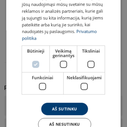
Pasirinkti
108100404620028
jūsų naudojimąsi mūsų svetaine su mūsų
reklamos ir analizės partneriais, kurie gali
Pasirinkti
108100504620028
ją sujungti su kita informacija, kurią jiems
pateikėte arba kurią jie surinko, kai
naudojatės jų paslaugomis.
Privatumo
Pasirinkti
108100604620028
politika
Pasirinkti
108100804620028
Būtinieji
Veikimą
Tiksliniai
gerinantys
Funkciniai
Neklasifikuojami
Produkto DUK
Kokia yra šio plieninio lyno paviršiaus apdaila ir stiprumo
AŠ SUTINKU
rodiklis?
AŠ NESUTINKU
Kokia yra šio plieninio lyno konstrukcija, šerdies tipas ir