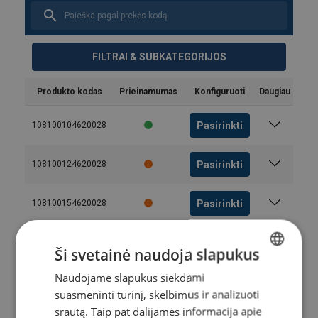
FILTRAI & SUBKATEGORIJOS
Produkto kodas
Prieinamumas
Konfiguruoti
Daugiau
Pasirinkti
108100104620028
Pasirinkti
108100124620028
Pasirinkti
108100154620028
Pasirinkti
108100204620028
Ši svetainė naudoja slapukus
Naudojame slapukus siekdami
LITHUANIAN
Pasirinkti
108100304620028
Vartotojo vadovas
suasmeninti turinį, skelbimus ir analizuoti
ENGLISH TRANSLATION
srautą. Taip pat dalijamės informacija apie
User Manual ROPETEX Steel Wire Rope (LT).pdf