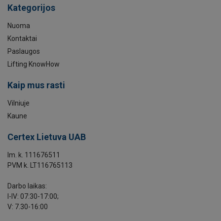
Kategorijos
Nuoma
Kontaktai
Paslaugos
Lifting KnowHow
Kaip mus rasti
Vilniuje
Kaune
Certex Lietuva UAB
Im. k. 111676511
PVM k. LT116765113
Darbo laikas:
I-IV: 07:30-17:00;
V: 7.30-16:00