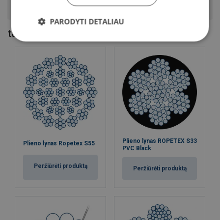
pynimas?
PARODYTI DETALIAU
taip pat galime Jums pasiūlyti...
Plieno lynas ROPETEX S33
Plieno lynas Ropetex S55
PVC Black
Peržiūrėti produktą
Peržiūrėti produktą