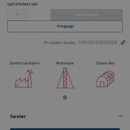
cart.infotext-swr
Įdėti į krepšelį
Prisijungti
108100104620028
Produkto kodas:
Bendro naudojimo
Atotampos
Žemės ūkis