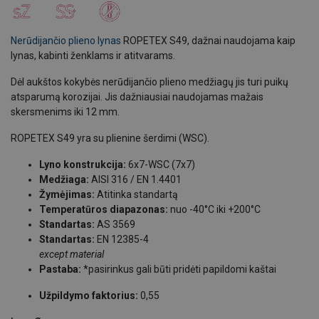
Nerūdijančio plieno lynas
ROPETEX S49, dažnai naudojama kaip
lynas, kabinti ženklams ir atitvarams.
Dėl aukštos kokybės nerūdijančio plieno medžiagų jis turi puikų
atsparumą korozijai. Jis dažniausiai naudojamas mažais
skersmenims iki 12 mm.
ROPETEX S49 yra su plienine šerdimi (WSC).
Lyno konstrukcija:
6x7-WSC (7x7)
Medžiaga:
AISI 316 / EN 1.4401
Žymėjimas:
Atitinka standartą
Temperatūros diapazonas:
nuo -40°C iki +200°C
Standartas:
AS 3569
Standartas:
EN 12385-4
except material
Pastaba:
*pasirinkus gali būti pridėti papildomi kaštai
Užpildymo faktorius:
0,55