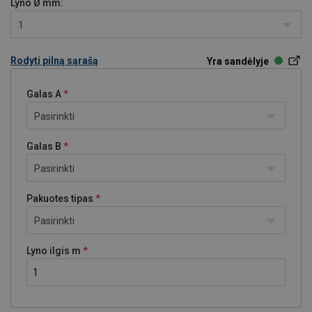
Lyno Ø
mm:
1
Rodyti pilną sąrašą
Yra sandėlyje
Galas A
Pasirinkti
Galas B
Pasirinkti
Pakuotes tipas
Pasirinkti
Lyno ilgis m