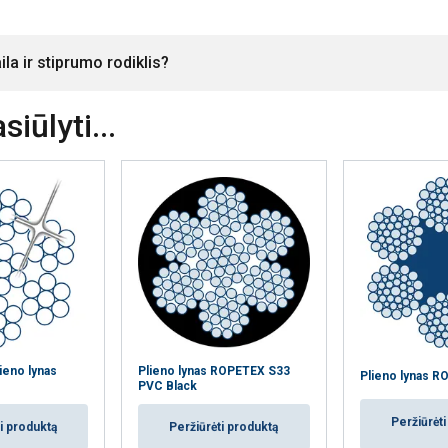
ila ir stiprumo rodiklis?
iūlyti...
lieno lynas
Plieno lynas ROPETEX S33
Plieno lynas 
PVC Black
Peržiūrėt
i produktą
Peržiūrėti produktą