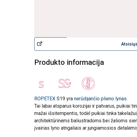
Nerūdijantis 
Atsisių
Produkto informacija
ROPETEX
S19 yra
nerūdijančio plieno lynas
.
Tai labai atsparus korozijai ir patvarus, puikiai ti
mažai išsitempentis, todėl puikiai tinka takelaž
architektūrinėms baliustradoms bei žalioms sie
įvairias lyno atngaliais ar jungiamosios detalėmi