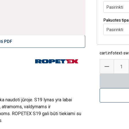
Pasirinkti
Pakuotes tip
plieno lynas ROPETEX S19
Pasirinkti
sti PDF
cart.infotext-sw
nka naudoti jūroje. S19 lynas yra labai
ui, atramoms, valdymams ir
noms. ROPETEX S19 gali būti tiekiami su
s.