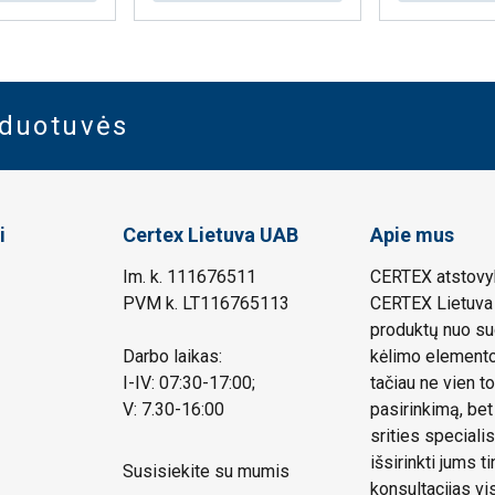
rduotuvės
i
Certex Lietuva UAB
Apie mus
Im. k. 111676511
CERTEX atstovyb
PVM k. LT116765113
CERTEX Lietuva 
produktų nuo su
Darbo laikas:
kėlimo elemento.
I-IV: 07:30-17:00;
tačiau ne vien to
V: 7.30-16:00
pasirinkimą, bet
srities speciali
išsirinkti jums 
Susisiekite su mumis
konsultacijas vi