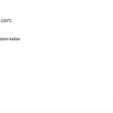
 +200°C
ldomi kaštai
pdf