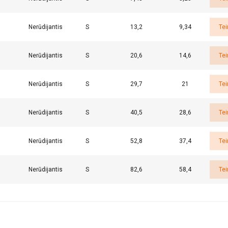
Nerūdijantis
S
13,2
9,34
Tei
Nerūdijantis
S
20,6
14,6
Tei
Nerūdijantis
S
29,7
21
Tei
Nerūdijantis
S
40,5
28,6
Tei
Nerūdijantis
S
52,8
37,4
Tei
Nerūdijantis
S
82,6
58,4
Tei