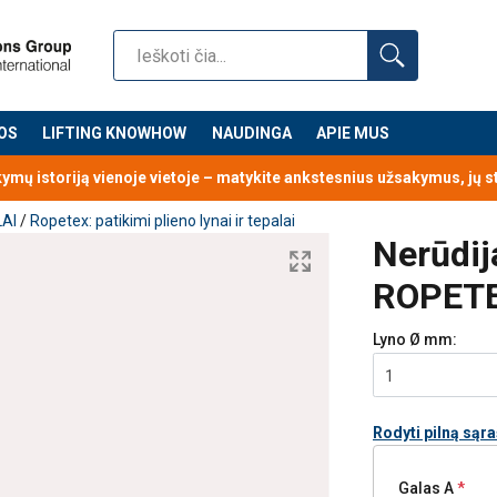
OS
LIFTING KNOWHOW
NAUDINGA
APIE MUS
kymų istoriją vienoje vietoje – matykite ankstesnius užsakymus, jų 
LAI
/
Ropetex: patikimi plieno lynai ir tepalai
Nerūdij
ROPETE
Lyno Ø
mm:
1
Rodyti pilną sąr
Galas A