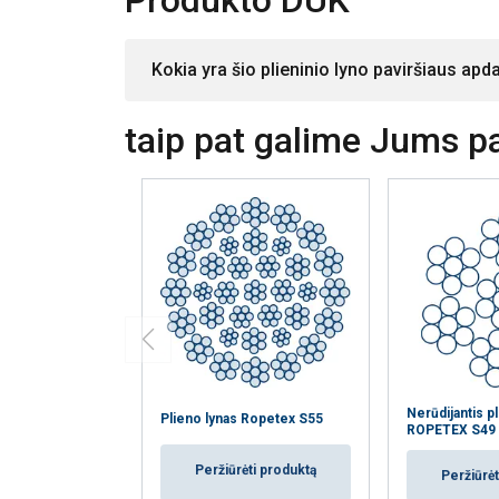
Produkto DUK
Kokia yra šio plieninio lyno paviršiaus apda
taip pat galime Jums pas
Nerūdijantis p
Plieno lynas Ropetex S55
ROPETEX S49
Peržiūrėti produktą
Peržiūrėt