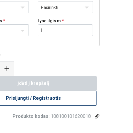
Pasirinkti
as
Lyno ilgis m
r
Įdėti į krepšelį
Prisijungti / Registruotis
Produkto kodas:
108100101620018