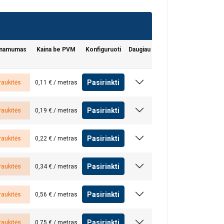
inamumas
Kaina be PVM
Konfiguruoti
Daugiau
aip pat dalijamės
LITHUANIAN
Pasirinkti
raukitės
0,11 € / metras
eriais, kurie gali
ENGLISH TRANSLATION
dojatės jų
Pasirinkti
raukitės
0,19 € / metras
Pasirinkti
raukitės
0,22 € / metras
eklasifikuojami
Pasirinkti
raukitės
0,34 € / metras
Pasirinkti
raukitės
0,56 € / metras
AŠ SUTINKU
Pasirinkti
raukitės
0,75 € / metras