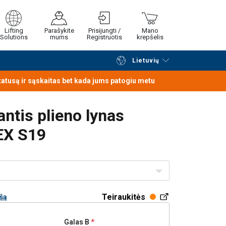
Lifting
Parašykite
Prisijungti /
Mano
Solutions
mums
Registruotis
krepšelis
Lietuvių
Tęsti naršymą
Tęsti pirkimą
statusą ir sąskaitas bet kada jums patogiu metu
antis plieno lynas
X S19
Teiraukitės
ašą
Galas B