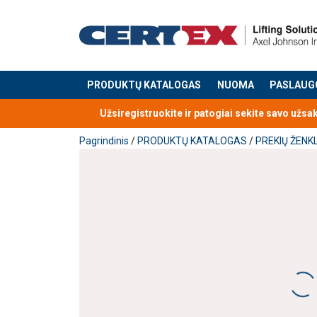
PRODUKTŲ KATALOGAS
NUOMA
PASLAUG
Produktas buvo pridėtas prie jūsų užklausos
Užsiregistruokite ir patogiai sekite savo užsa
Pagrindinis
/
PRODUKTŲ KATALOGAS
/
PREKIŲ ŽENK