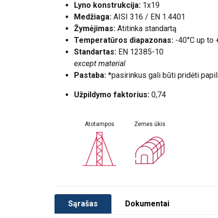
Lyno konstrukcija:
1x19
Medžiaga:
AISI 316 / EN 1.4401
Žymėjimas:
Atitinka standartą
Temperatūros diapazonas:
-40°C up to
Standartas:
EN 12385-10
except material
Pastaba:
*pasirinkus gali būti pridėti papi
Užpildymo faktorius:
0,74
Atotampos
Žemės ūkis
Vartotojo vadovas
User Manual ROPETEX Steel Wire Rope (LT).
Sąrašas
Dokumentai