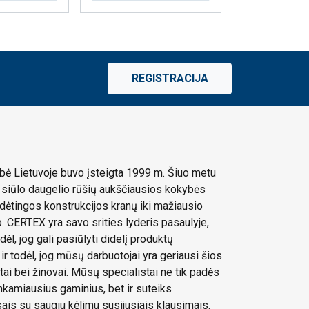
REGISTRACIJA
ė Lietuvoje buvo įsteigta 1999 m. Šiuo metu
siūlo daugelio rūšių aukščiausios kokybės
dėtingos konstrukcijos kranų iki mažiausio
 CERTEX yra savo srities lyderis pasaulyje,
dėl, jog gali pasiūlyti didelį produktų
 ir todėl, jog mūsų darbuotojai yra geriausi šios
stai bei žinovai. Mūsų specialistai ne tik padės
tinkamiausius gaminius, bet ir suteiks
sais su saugiu kėlimu susijusiais klausimais.