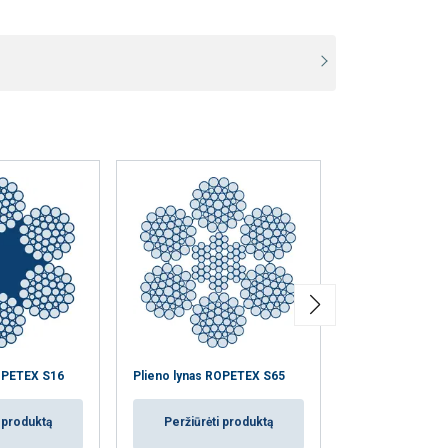
Plieno lynas RO
ROPETEX S16
Plieno lynas ROPETEX S65
PVC
i produktą
Peržiūrėti produktą
Peržiūrėti