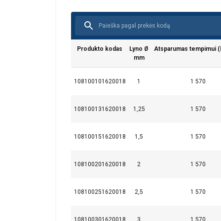
Produkto kodas
Lyno Ø
Atsparumas tempimui 
mm
Ši svetainė
Naudojame slapuku
108100101620018
1
1 570
informacija apie 
ją sujungti su kit
108100131620018
1,25
1 570
paslaugomis.
Pri
108100151620018
1,5
1 570
Būtinieji
108100201620018
2
1 570
108100251620018
2,5
1 570
PARODYTI D
108100301620018
3
1 570