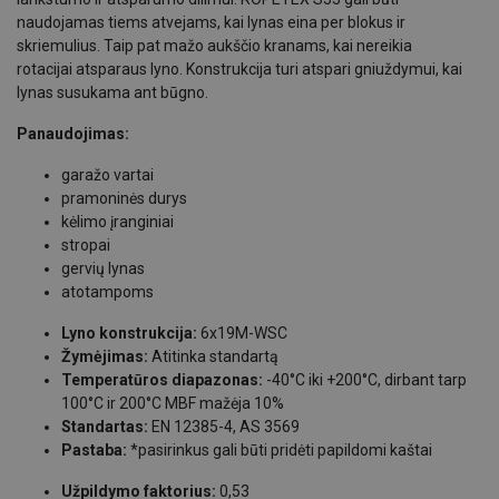
naudojamas tiems atvejams, kai lynas eina per blokus ir
skriemulius. Taip pat mažo aukščio kranams, kai nereikia
rotacijai atsparaus lyno. Konstrukcija turi atspari gniuždymui, kai
lynas susukama ant būgno.
Panaudojimas:
garažo vartai
pramoninės durys
kėlimo įranginiai
stropai
gervių lynas
atotampoms
Lyno konstrukcija:
6x19M-WSC
Žymėjimas:
Atitinka standartą
Temperatūros diapazonas:
-40°C iki +200°C, dirbant tarp
100°C ir 200°C MBF mažėja 10%
Standartas:
EN 12385-4, AS 3569
Pastaba:
*pasirinkus gali būti pridėti papildomi kaštai
Užpildymo faktorius:
0,53