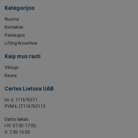
Kategorijos
Nuoma
Kontaktai
Paslaugos
Lifting KnowHow
Kaip mus rasti
Vilniuje
Kaune
Certex Lietuva UAB
Im. k. 111676511
PVM k. LT116765113
Darbo laikas:
I-IV: 07:30-17:00;
V: 7.30-16:00