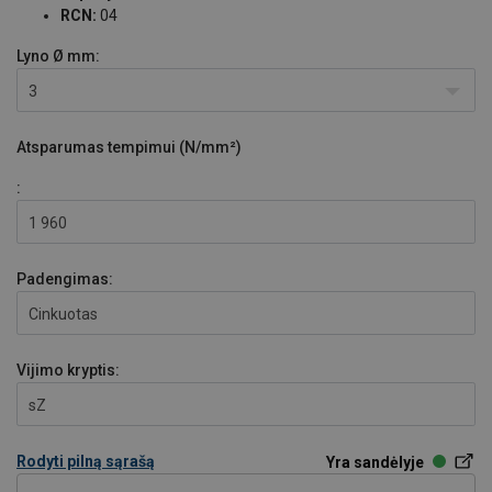
RCN:
04
Lyno Ø
mm:
3
Atsparumas tempimui (N/mm²)
:
1 960
Padengimas:
Cinkuotas
Vijimo kryptis:
sZ
Rodyti pilną sąrašą
Yra sandėlyje