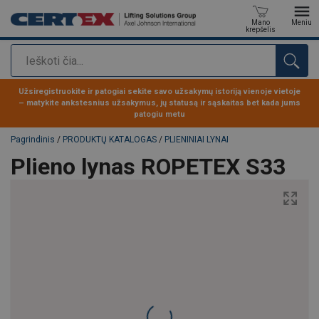
Mano
Meniu
krepšelis
Paieška
Produktas buvo pridėtas prie jūsų užklausos
Užsiregistruokite ir patogiai sekite savo užsakymų istoriją vienoje vietoje
– matykite ankstesnius užsakymus, jų statusą ir sąskaitas bet kada jums
patogiu metu
Pagrindinis
/
PRODUKTŲ KATALOGAS
/
PLIENINIAI LYNAI
Plieno lynas ROPETEX S33