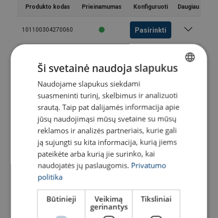
Produkto kodas
Prieinamumas
Konfiguruoti
Daugiau
Pasirinkti
101100304270060
Pasirinkti
101100404270060
Ši svetainė naudoja slapukus
Naudojame slapukus siekdami
LITHUANIAN
Pasirinkti
101100504270060
suasmeninti turinį, skelbimus ir analizuoti
ENGLISH TRANSLATION
srautą. Taip pat dalijamės informacija apie
Pasirinkti
101100604270060
jūsų naudojimąsi mūsų svetaine su mūsų
reklamos ir analizės partneriais, kurie gali
Pasirinkti
101100704270060
ją sujungti su kita informacija, kurią jiems
pateikėte arba kurią jie surinko, kai
Pasirinkti
101100804270060
naudojatės jų paslaugomis.
Privatumo
politika
Pasirinkti
101100904270060
Vartotojo vadovas
Būtinieji
Veikimą
Tiksliniai
gerinantys
User Manual ROPETEX Steel Wire Rope (LT).pdf
Pasirinkti
101101004270060