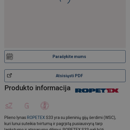
Plieno lynas ROPETEX S33
Parašykite mums
Atsisiųsti PDF
Produkto informacija
Plieno lynas
ROPETEX
S33 yra su plieninių gijų šerdimi (WSC),
kuri lunui suteikia tvirtumą ir pagrįstą pusiausvyrą tarp
lankstumo ir atsparumo dilimui. ROPETEX S33 gali būti