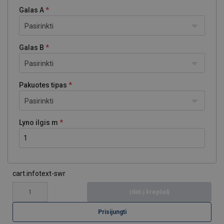
Galas A
Pasirinkti
Galas B
Pasirinkti
Pakuotes tipas
Pasirinkti
Lyno ilgis m
cart.infotext-swr
Įdėti į krepšelį
Prisijungti