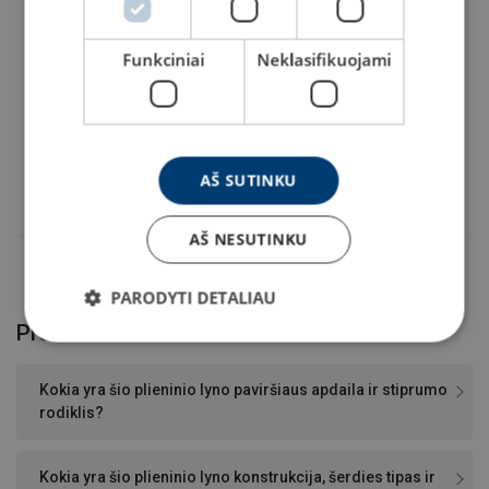
Funkciniai
Neklasifikuojami
Pasirinkti
101101104270060
Pasirinkti
101101204270060
AŠ SUTINKU
Pasirinkti
101101304270060
AŠ NESUTINKU
PARODYTI DETALIAU
Produkto DUK
Kokia yra šio plieninio lyno paviršiaus apdaila ir stiprumo
rodiklis?
Kokia yra šio plieninio lyno konstrukcija, šerdies tipas ir