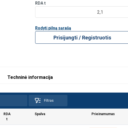
RDA
t
1-part
2-part
2,1
Rodyti pilną sąrašą
Prisijungti / Registruotis
ull
Choke hitch
Basket hitch
0°−45°
45°−60
Working load limit (WLL) in to
0,8
2,0
1,4
1,0
1,6
4,0
2,8
2,0
2,4
6,0
4,2
3,0
Techninė informacija
3,2
8,0
6,4
4,0
4,0
10,0
7,0
5,0
4,8
12,0
8,6
6,0
Filtras
6,4
16,0
11,2
8,0
8,0
20,00
14,0
10,0
RDA
Spalva
Prieinamumas
12,00
30,00
21,0
15,0
t
16,00
40,00
28,0
20,0