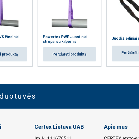
 žiediniai
Powertex PWE Juostiniai
Juodi žiediniai 
stropai su kilpomis
Peržiūrėt
i produktą
Peržiūrėti produktą
rduotuvės
i
Certex Lietuva UAB
Apie mus
Im. k. 111676511
CERTEX atstovyb