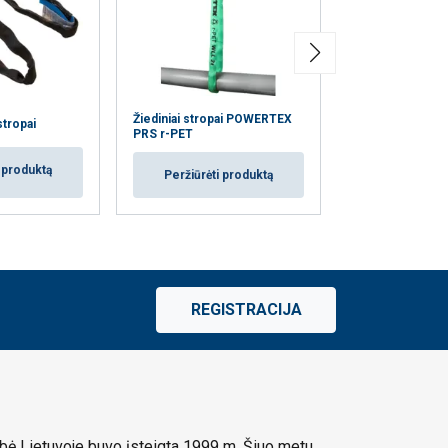
Žiediniai stropai POWERTEX
POWERTEX PWE
stropai
PRS r-PET
stropai su kilpo
i produktą
Peržiūrėti produktą
Peržiūrėti
REGISTRACIJA
ė Lietuvoje buvo įsteigta 1999 m. Šiuo metu