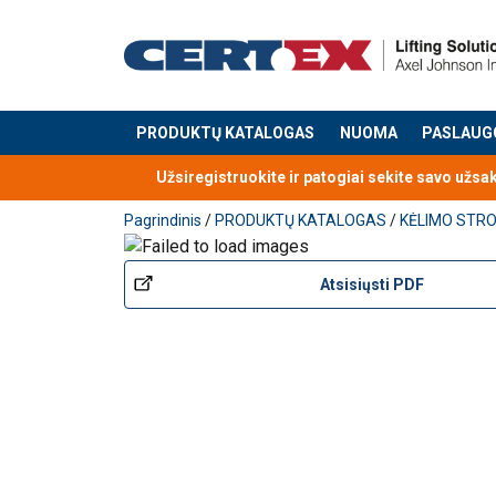
PRODUKTŲ KATALOGAS
NUOMA
PASLAUG
Produktas buvo pridėtas prie jūsų užklausos
Užsiregistruokite ir patogiai sekite savo užsa
Pagrindinis
/
PRODUKTŲ KATALOGAS
/
KĖLIMO STRO
Atsisiųsti PDF