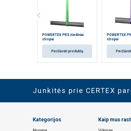
POWERTEX PRS žiediniai
POWERTEX PWS
stropai
stropai
Peržiūrėti produktą
Peržiūrėt
Junkitės prie CERTEX pa
Kategorijos
Kaip mus rast
Nuoma
Vilniuje