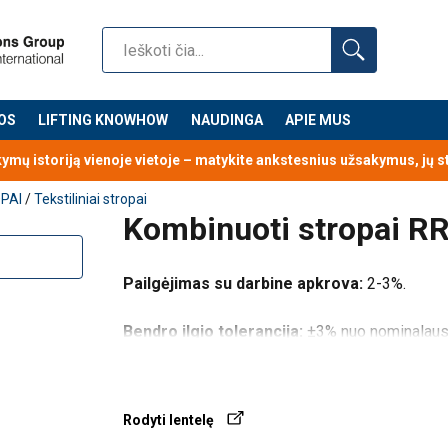
OS
LIFTING KNOWHOW
NAUDINGA
APIE MUS
kymų istoriją vienoje vietoje – matykite ankstesnius užsakymus, jų 
PAI
/
Tekstiliniai stropai
Kombinuoti stropai R
Pailgėjimas su darbine apkrova:
2-3%.
Bendro ilgio tolerancija:
±3% nuo nominalaus 
Atsargos
faktorius
:
4:1
Rodyti lentelę