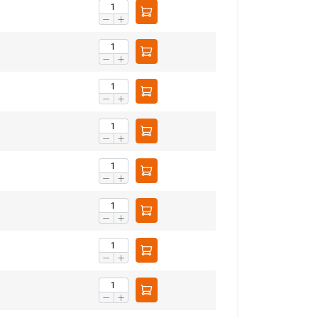
52,5
37,5
2,1
1,5
aip pat dalijamės
LITHUANIAN
eriais, kurie gali
ENGLISH TRANSLATION
dojatės jų
eklasifikuojami