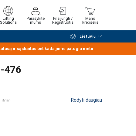
Lifting
Parašykite
Prisijungti /
Mano
Solutions
mums
Registruotis
krepšelis
Lietuvių
Tęsti naršymą
Tęsti pirkimą
statusą ir sąskaitas bet kada jums patogiu metu
R-476
Rodyti daugiau
ilgio.