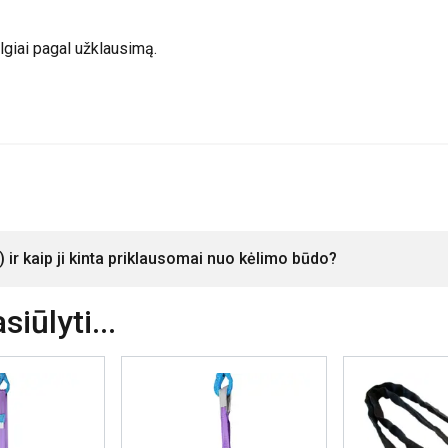
ilgiai pagal užklausimą.
ETALIAU
AŠ NESUTINKU
 ir kaip ji kinta priklausomai nuo kėlimo būdo?
iūlyti...