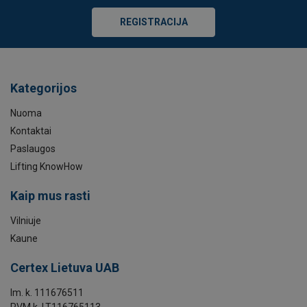
REGISTRACIJA
Kategorijos
Nuoma
Kontaktai
Paslaugos
Lifting KnowHow
Kaip mus rasti
Vilniuje
Kaune
Certex Lietuva UAB
Im. k. 111676511
PVM k. LT116765113