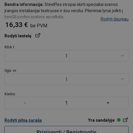
Bendra informacija:
SteelFlex stropai skirti specialiai scenos
įrangos instaliacijai teatruose ir šou verslui. Plieniniai lynai įvilkti į
besiūlį juodos spalvos apvalkalą.
Rodyti daugiau
16,33 €
be PVM
Ilgis:
Standartiniai ilgiai 1m ar 2m. Kiti ilgiai pagal užklausimą.
Rodyti lentelę
RDA
t
1
Ilgis
m
1
Kiekis:
Rodyti pilną sąrašą
Yra sandėlyje
Prisijungti / Registruotis