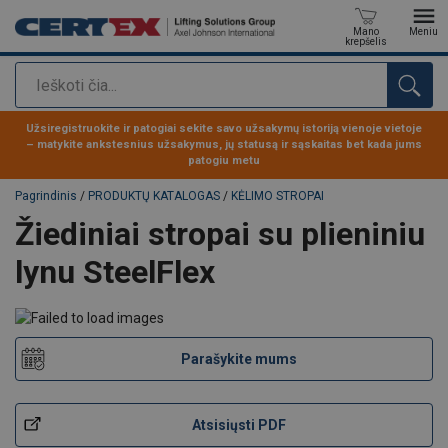
Mano
Meniu
krepšelis
Paieška
Produktas buvo pridėtas prie jūsų užklausos
Užsiregistruokite ir patogiai sekite savo užsakymų istoriją vienoje vietoje
– matykite ankstesnius užsakymus, jų statusą ir sąskaitas bet kada jums
patogiu metu
Pagrindinis
/
PRODUKTŲ KATALOGAS
/
KĖLIMO STROPAI
Žiediniai stropai su plieniniu
lynu SteelFlex
Parašykite mums
Atsisiųsti PDF