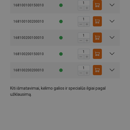
168100100150010
168100100200010
168100200100010
2
168100200150010
168100200200010
1-os šakos
2-jų ša
Žymėjimas:
Kiti išmatavimai, kėlimo galios ir specialūs ilgiai pagal
užklausimą.
Atsargos koeficientas:
Lyno
diametras
Tiesiai
Kilpa
U-forma
0°−45°
Ø
mm
Ribin
3
0,10
0,08
0,20
0,14