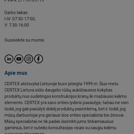
Darbo laikas:
I-IV: 07:30-17:00;
V: 7.30-16:00
Susisiekite su mumis
Apie mus
CERTEX atstovybė Lietuvoje buvo įsteigta 1999 m. Šiuo metu
CERTEX Lietuva siūlo daugelio rūšių aukščiausios kokybės
produktų nuo sudėtingos konstrukcijos kranų iki mažiausio kėlimo
elemento. CERTEX yra savo srities lyderis pasaulyje, tačiau ne vien
todėl, jog gali pasiūlyti didelį produktų pasirinkimą, bet ir todėl, jog
mūsų darbuotojai yra geriausi šios srities specialistai bei žinovai.
Mūsų specialistai ne tik padės išsirinkti jums tinkamiausius
gaminius, bet ir suteiks konsultacijas visais su saugiu kėlimu
susijusiais klausimais.