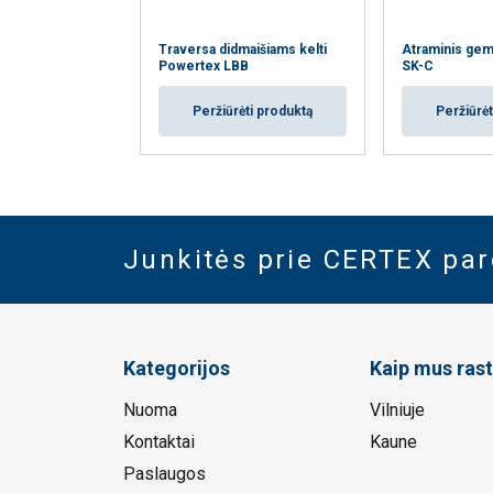
Traversa didmaišiams kelti
Atraminis gem
Powertex LBB
SK-C
Peržiūrėti produktą
Peržiūrėt
Junkitės prie CERTEX pa
Kategorijos
Kaip mus rast
Nuoma
Vilniuje
Kontaktai
Kaune
Paslaugos