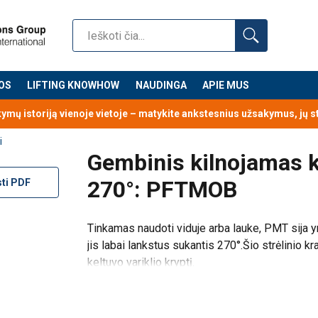
a pastatyta ant I sijos profilio.
Dėl lengvo svorio jis labai lankst
o variklio kryptį.
 kilnojamojo betono bloko.
Perkėlimas gali būti atliekamas važiuo
OS
LIFTING KNOWHOW
NAUDINGA
APIE MUS
kymų istoriją vienoje vietoje – matykite ankstesnius užsakymus, jų 
i
Gembinis kilnojamas 
270°: PFTMOB
sti PDF
e krano, arba reguliuojami.
aktas
Tinkamas naudoti viduje arba lauke, PMT sija yra
jis labai lankstus sukantis 270°.
Šio strėlinio kr
is).
keltuvo variklio kryptį.
Šis strėlinis kranas montuojamas ant pateikto 