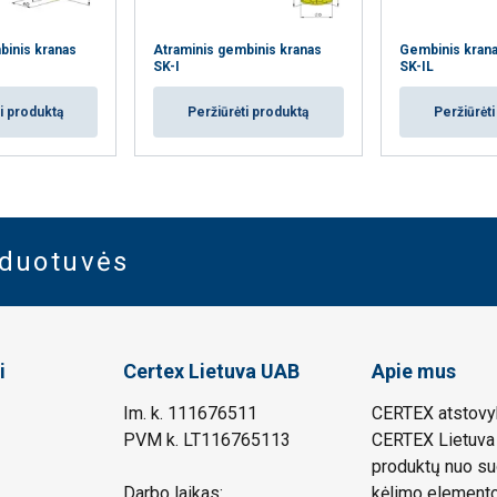
binis kranas
Atraminis gembinis kranas
Gembinis krana
SK-I
SK-IL
i produktą
Peržiūrėti produktą
Peržiūrėt
rduotuvės
i
Certex Lietuva UAB
Apie mus
Im. k. 111676511
CERTEX atstovyb
PVM k. LT116765113
CERTEX Lietuva 
produktų nuo su
Darbo laikas:
kėlimo elemento.