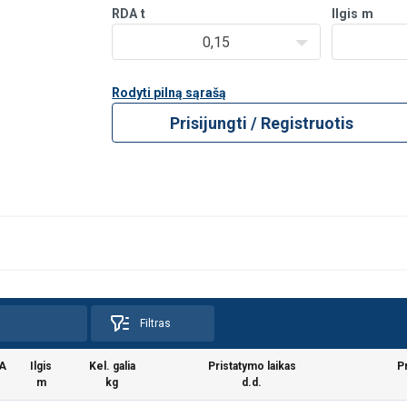
RDA
t
Ilgis
m
0,15
Rodyti pilną sąrašą
Prisijungti / Registruotis
Filtras
A
Ilgis
Kel. galia
Pristatymo laikas
P
 naudoja slapukus
m
kg
d.d.
s siekdami suasmeninti turinį, skelbimus ir analizuoti srautą. T