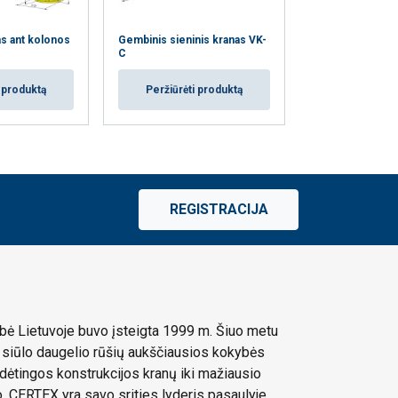
s ant kolonos
Gembinis sieninis kranas VK-
Gembinis kranas
C
VK-IL
i produktą
Peržiūrėti produktą
Peržiūrėti
REGISTRACIJA
ė Lietuvoje buvo įsteigta 1999 m. Šiuo metu
siūlo daugelio rūšių aukščiausios kokybės
dėtingos konstrukcijos kranų iki mažiausio
 CERTEX yra savo srities lyderis pasaulyje,