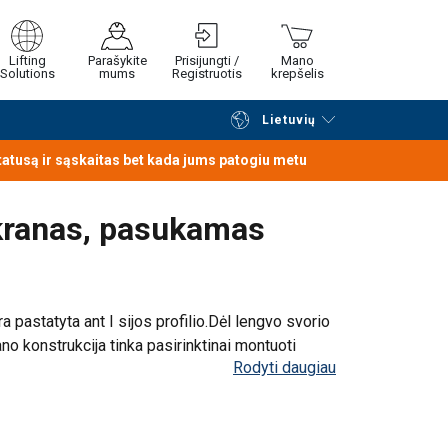
us sukantis 270°.
Šio strėlinio krano
Lifting
Parašykite
Prisijungti /
Mano
jančiu kranu (transportavimo ratukais) arba
Solutions
mums
Registruotis
krepšelis
Lietuvių
Tęsti naršymą
Tęsti pirkimą
statusą ir sąskaitas bet kada jums patogiu metu
kranas, pasukamas
 pastatyta ant I sijos profilio.
Dėl lengvo svorio
ano konstrukcija tinka pasirinktinai montuoti
Rodyti daugiau
kilnojamojo betono bloko.