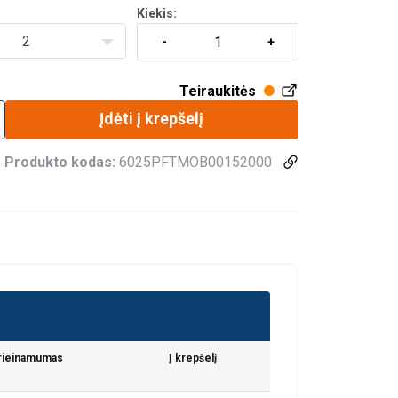
Kiekis:
2
Teiraukitės
Įdėti į krepšelį
Produkto kodas:
6025PFTMOB00152000
rieinamumas
Į krepšelį
aip pat dalijamės
LITHUANIAN