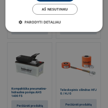
AŠ NESUTINKU
Kompaktiška elektrinė
Aliumininis Cilindras HAC
pompa EHW 1650RC
S
PARODYTI DETALIAU
Peržiūrėti produktą
Peržiūrėti produktą
Kompaktiška pneumatinė-
Teleskopinis cilindras HFJ
hidraulinė pompa AHS
G / HJ G
1400 FS
Peržiūrėti produktą
Peržiūrėti produktą