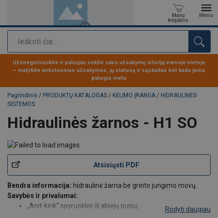
Mano
Meniu
krepšelis
Paieška
Produktas buvo pridėtas prie jūsų užklausos
Užsiregistruokite ir patogiai sekite savo užsakymų istoriją vienoje vietoje
– matykite ankstesnius užsakymus, jų statusą ir sąskaitas bet kada jums
patogiu metu
Pagrindinis
/
PRODUKTŲ KATALOGAS
/
KĖLIMO ĮRANGA
/
HIDRAULINĖS
SISTEMOS
Hidraulinės žarnos - H1 SO
Atsisiųsti PDF
Bendra informacija:
hidraulinė žarna be greito jungimo movų.
Savybės ir privalumai:
„Anit-kink“ spyruoklės iš abiejų pusių;
Rodyti daugiau
4: 1 atsargos koeficientas.