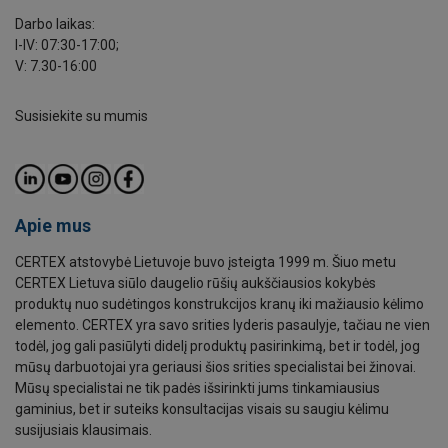
Darbo laikas:
I-IV: 07:30-17:00;
V: 7.30-16:00
Susisiekite su mumis
Apie mus
CERTEX atstovybė Lietuvoje buvo įsteigta 1999 m. Šiuo metu
CERTEX Lietuva siūlo daugelio rūšių aukščiausios kokybės
produktų nuo sudėtingos konstrukcijos kranų iki mažiausio kėlimo
elemento. CERTEX yra savo srities lyderis pasaulyje, tačiau ne vien
todėl, jog gali pasiūlyti didelį produktų pasirinkimą, bet ir todėl, jog
mūsų darbuotojai yra geriausi šios srities specialistai bei žinovai.
Mūsų specialistai ne tik padės išsirinkti jums tinkamiausius
gaminius, bet ir suteiks konsultacijas visais su saugiu kėlimu
susijusiais klausimais.