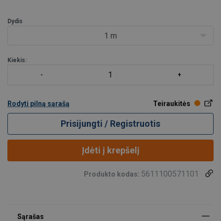
Pagal pageidavimą:
Dydis
skirtingi ilgiai;
1 m
kitos spalvos.
Kiekis:
Rodyti pilną sąrašą
Teiraukitės
Prisijungti / Registruotis
Įdėti į krepšelį
5611100571101
Produkto kodas: