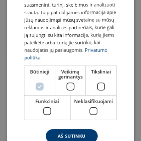
suasmeninti turinį, skelbimus ir analizuoti
ENGLISH TRANSLATION
srautą. Taip pat dalijamės informacija apie
jūsų naudojimąsi mūsų svetaine su mūsų
reklamos ir analizės partneriais, kurie gali
ją sujungti su kita informacija, kurią jiems
pateikėte arba kurią jie surinko, kai
naudojatės jų paslaugomis.
Privatumo
politika
Hidraulinė pompa kojinė
Hidraulinė rankinė pompa
PA 18 F2
PA H 2
Būtinieji
Veikimą
Tiksliniai
gerinantys
Peržiūrėti produktą
Peržiūrėti produktą
Funkciniai
Neklasifikuojami
AŠ SUTINKU