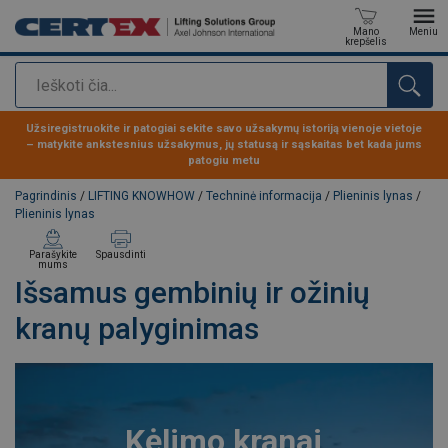
Mano
Meniu
krepšelis
Paieška
Produktas buvo pridėtas prie jūsų užklausos
Užsiregistruokite ir patogiai sekite savo užsakymų istoriją vienoje vietoje
– matykite ankstesnius užsakymus, jų statusą ir sąskaitas bet kada jums
patogiu metu
Pagrindinis
/
LIFTING KNOWHOW
/
Techninė informacija
/
Plieninis lynas
/
Plieninis lynas
Parašykite
Spausdinti
mums
Išsamus gembinių ir ožinių
kranų palyginimas
Kėlimo kranai