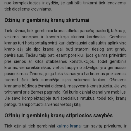
nuo komplektacijos ir dydžio, jie gali būti tinkami tiek lengviems,
tiek dideliems kroviniams.
Ožinių ir gembinių kranų skirtumai
Tiek ožiniai, tiek gembiniai kranai atlieka panašią paskirtį, tačiau jų
veikimo principas ir konstrukcija skiriasi kardinaliai. Gembinis
kranas turi horizontalią svirtį, kuri dažniausiai gali suktis aplink viso
krano ašį. Šio tipo kranai gali būti statomi tiesiog ant grindų
paviršiaus. Tačiau taip pat, esant poreikiui, juos galima pritvirtinti
prie sienos ar kitos stabilesnės konstrukcijos. Todėl gembinis
kranas, vienareikšmiškai, vietos taupymo atžvilgiu yra geriausias
pasirinkimas. Žinoma, jeigu toks kranas yra tvirtinamas prie sienos,
tuomet šiek tiek sumažėja sijos sukimosi laukas. Ožiniams
kranams būdinga žymiai didesnė, masyvesnė konstrukcija. Jie yra
tvirtinami prie žemės pagrindo. Kai kurie ožiniai kranai yra mobilūs.
Jie savo komplektacijoje turi specialius ratukus, todėl tokį kraną
patogu transportuoti iš vienos vietos į kitą.
Ožinių ir gembinių kranų stipriosios savybės
Tiek ožiniai, tiek gembiniai
kėlimo kranai
turi savitų privalumų ir