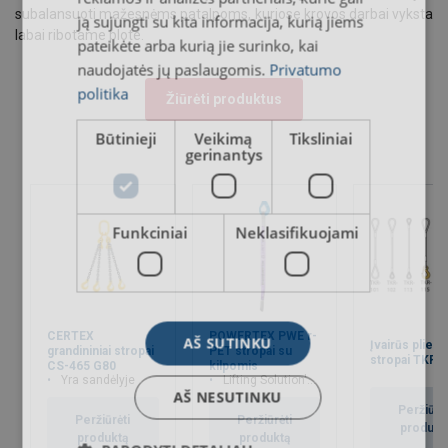
subalansuoti mažesnėms patalpoms, kuriose krovos darbai vyksta
ją sujungti su kita informacija, kurią jiems
labai ribotame plote.
pateikėte arba kurią jie surinko, kai
naudojatės jų paslaugomis.
Privatumo
politika
Žiūrėti produktus
Būtinieji
Veikimą
Tiksliniai
gerinantys
Funkciniai
Neklasifikuojami
CERTEX
POWERTEX PWE r-
AŠ SUTINKU
Įvairūs plieno
grandininiai stropai
PET stropai su
stropai TKR
CS-465 G80
kilpomis
Yra sandėlyje
Lifting Solution's group Aspire Range™ grupės dalis
AŠ NESUTINKU
Peržiūrėt
Peržiūrėti
Peržiūrėti
produkt
produktą
produktą