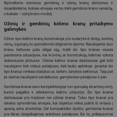
Apžvelkime esminius gembinių ir ožinių kranų skirtumus ir
išsiaiškinkime, kokiais atvejais verta rinkti gembinio krano variantą,
o kokiais – ožinį krano modelį.
Ožinių ir gembinių kėlimo kranų pritaikymo
galimybės
Ožinio tipo kėlimo kranų konstrukcija yra sudaryta iš dviejų šoninių
rėmų, sujungtų su specialiomis išilginėmis sijomis. Naudojantis šiuo
kranu, keltuvas juda išilgai sijų, todėl šio tipo kranas visada
pasiteisina situacijose, kai krovinių ar konstrukcijų kėlimas vyksta
didesniuose plotuose. Ožiniai kėlimo kranai dažniausiai gali būti
naudojami tiek vidaus patalpose, tiek lauko aplinkoje. Įprastai šio
tipo kranus renkasi statybos ar, tarkim, laivybos sektorius. Taip pat
jie dažnai naudojami sandėliuose, gamybinėse patalpose ir pan.
Gembiniai kranai savo komplektacijoje turi specialią atraminę svirtį,
kurios pagalba ir atliekamos kėlimo užduotys. Šio tipo kranai
dažniausiai yra mažesni nei ožiniai kranai. Tokio tipo kranai yra
idealus sprendimas atvejais, kai objektus reikia judinti iš viršaus į
apačią arba atvirkščiai. Dėl kompaktiško dydžio, gembiniai kranai
yra tikras išsigelbėjimas ankštose patalpose. Be to, priklausomai