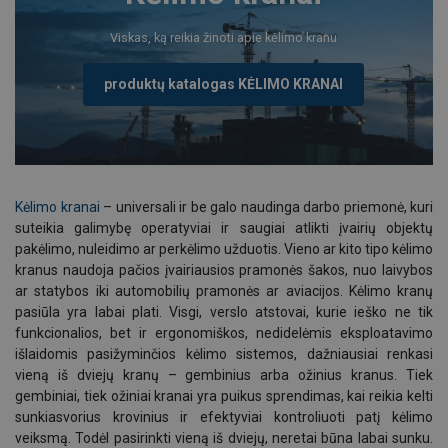
Viskas, ką reikia žinoti apie kėlimo kranu
produktų katalogas KĖLIMO KRANAI
Kėlimo kranai
– universali ir be galo naudinga darbo priemonė, kuri
suteikia galimybę operatyviai ir saugiai atlikti įvairių objektų
pakėlimo, nuleidimo ar perkėlimo užduotis. Vieno ar kito tipo kėlimo
kranus naudoja pačios įvairiausios pramonės šakos, nuo laivybos
ar statybos iki automobilių pramonės ar aviacijos. Kėlimo kranų
pasiūla yra labai plati. Visgi, verslo atstovai, kurie ieško ne tik
funkcionalios, bet ir ergonomiškos, nedidelėmis eksploatavimo
išlaidomis pasižyminčios kėlimo sistemos, dažniausiai renkasi
vieną iš dviejų kranų – gembinius arba ožinius kranus. Tiek
gembiniai, tiek ožiniai kranai yra puikus sprendimas, kai reikia kelti
sunkiasvorius krovinius ir efektyviai kontroliuoti patį kėlimo
veiksmą. Todėl pasirinkti vieną iš dviejų, neretai būna labai sunku.