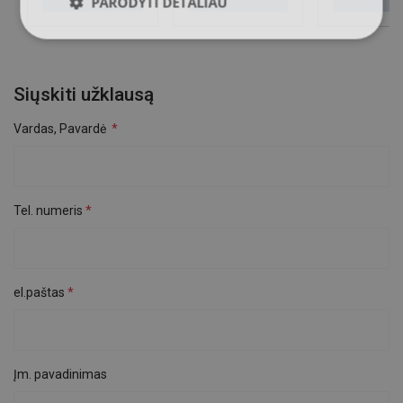
PARODYTI DETALIAU
Siųskiti užklausą
Vardas, Pavardė
Tel. numeris
el.paštas
Įm. pavadinimas