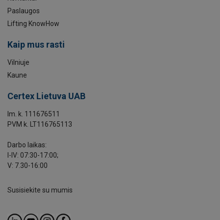
Paslaugos
Lifting KnowHow
Kaip mus rasti
Vilniuje
Kaune
Certex Lietuva UAB
Im. k. 111676511
PVM k. LT116765113
Darbo laikas:
I-IV: 07:30-17:00;
V: 7.30-16:00
Susisiekite su mumis