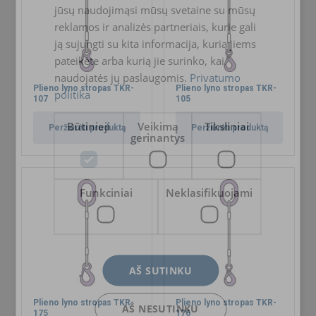
jūsų naudojimąsi mūsų svetaine su mūsų
reklamos ir analizės partneriais, kurie gali
ją sujungti su kita informacija, kurią jiems
pateikėte arba kurią jie surinko, kai
naudojatės jų paslaugomis.
Privatumo
Plieno lyno stropas TKR-
Plieno lyno stropas TKR-
politika
107
105
Būtinieji
Veikimą
Tiksliniai
Peržiūrėti produktą
Peržiūrėti produktą
gerinantys
Funkciniai
Neklasifikuojami
AŠ SUTINKU
Plieno lyno stropas TKR-
Plieno lyno stropas TKR-
AŠ NESUTINKU
175
176