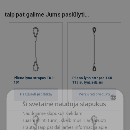
taip pat galime Jums pasiūlyti...
Pateikti užklausą
Plieno lyno stropas TKR-
Plieno lyno stropas TKR-
101
113 su lynžiedžiais
Peržiūrėti produktą
Peržiūrėti produktą
Ši svetainė naudoja slapukus
Naudojame slapukus siekdami
LITHUANIAN
suasmeninti turinį, skelbimus ir analizuoti
ENGLISH TRANSLATION
srautą. Taip pat dalijamės informacija apie