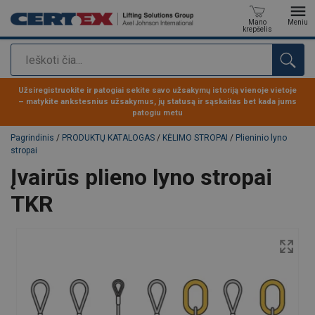
Mano
Meniu
krepšelis
Paieška
Produktas buvo pridėtas prie jūsų užklausos
Užsiregistruokite ir patogiai sekite savo užsakymų istoriją vienoje vietoje
– matykite ankstesnius užsakymus, jų statusą ir sąskaitas bet kada jums
patogiu metu
Pagrindinis
/
PRODUKTŲ KATALOGAS
/
KĖLIMO STROPAI
/
Plieninio lyno
stropai
Įvairūs plieno lyno stropai
TKR