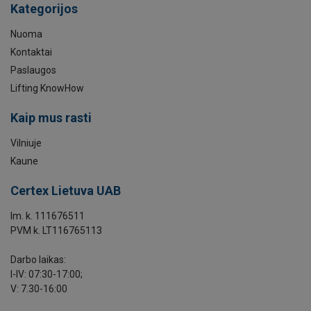
Kategorijos
Nuoma
Kontaktai
Paslaugos
Lifting KnowHow
Kaip mus rasti
Vilniuje
Kaune
Certex Lietuva UAB
Im. k. 111676511
PVM k. LT116765113
Darbo laikas:
I-IV: 07:30-17:00;
V: 7.30-16:00