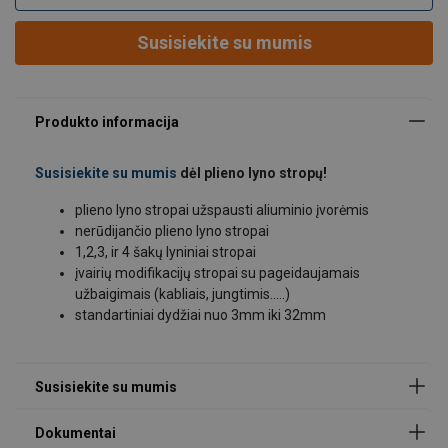
(kabliais, jungtimis.....)
Parašykite mums!
standartiniai dydžiai nuo 3mm iki 32mm
Susisiekite su mumis
Vardas
Vartotojo vadovas
Pavardė
Susisiekite su mumis
dėl plieno lyno stropų!
Plieno lyno stropai.pdf
plieno lyno stropai užspausti aliuminio įvorėmis
CBR 02-001 Wire sling 2017.pdf
nerūdijančio plieno lyno stropai
El. paštas
1,2,3, ir 4 šakų lyniniai stropai
įvairių modifikacijų stropai su pageidaujamais
užbaigimais (kabliais, jungtimis.....)
standartiniai dydžiai nuo 3mm iki 32mm
Telefonas Nr.
Pranešimas