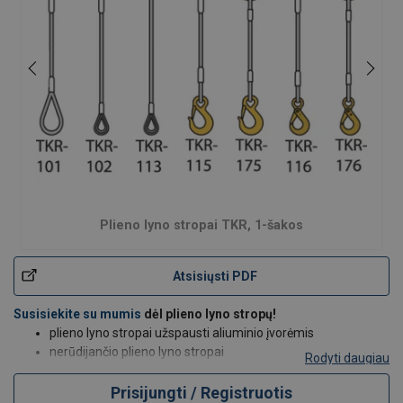
Plieno lyno stropai TKR, 1-šakos
Atsisiųsti PDF
Susisiekite su mumis
dėl plieno lyno stropų!
plieno lyno stropai užspausti aliuminio įvorėmis
nerūdijančio plieno lyno stropai
Rodyti daugiau
1,2,3, ir 4 šakų lyniniai stropai
įvairių modifikacijų stropai su pageidaujamais užbaigimais
Prisijungti / Registruotis